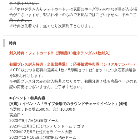
ご了承ください。
※「ホログラム入りフォトカード」は表面にホログラムのつなぎ目が入る場
合がございますが、製品仕様上のもので不良品ではございません。予めご了
承ください。
※特典は先着です。無くなり次第終了となります。
特典
封入特典：フォトカードB（形態別13種中ランダム1枚封入）
初回プレス封入特典（全形態共通）：応募抽選特典券（シリアルナンバー）
※CD1枚につき応募抽選券を1枚／5形態セットは1セットにつき応募抽選券
を5枚お付けします。
※初回プレス分のみの封入特典となります。初回分終了後も商品ページの表
記の変更はございません。ご了承ください。
■イベント・特典内容
[A賞]：イベントA「ライブ会場でのサウンドチェックイベント」(4回)
当選数：各会場2,500名、合計10,000名
実施日：
2023年9月7日(木)東京ドーム
2023年12月3日(日)バンテリンドーム ナゴヤ
2023年12月9日(土)京セラドーム大阪
2023年12月16日(土)福岡PayPayドーム