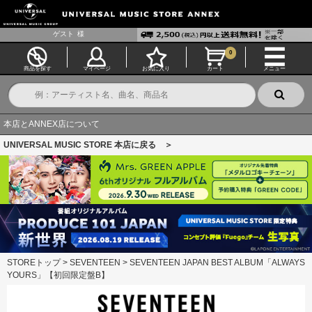
ゲスト
様
0
商品を探す
マイページ
お気に入り
カート
メニュー
本店とANNEX店について
UNIVERSAL MUSIC STORE 本店に戻る ＞
STOREトップ
>
SEVENTEEN
>
SEVENTEEN JAPAN BEST ALBUM「ALWAYS
YOURS」【初回限定盤B】