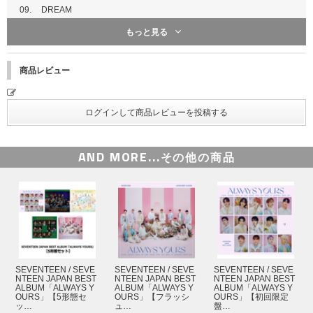
当選発表：9月15日(金)17:00頃
09.
DREAM
もっと見る
※全3回の応募抽選となります。上記スケジュールを必ずご確認後、お申込
CD [DISC 2]
みください。
※各回の締切間近などの時間帯によっては、繋がりにくい場合がございま
商品レビュー
01.
HIGHLIGHT -Japanese ver.-
す。余裕を持ってご応募ください。
※上記応募期間以外はご応募いただけません。あらかじめご了承ください。
02.
Lean On Me -Japanese ver.-
※商品が届かない、受け取れない等の理由を含め、いかなる場合も上記応募
期間以外はご応募いただけません。あらかじめご了承ください。
03.
20 -Japanese ver.-
※必ず、お届け予定日と応募スケジュールをご自身でご確認の上、ご注文く
ださい。
04.
Love Letter -Japanese ver.-
AND MORE...
その他の商品
その他詳細は下記よりご確認ください。
05.
Oh My! -Japanese ver.-
SEVENTEEN オフィシャルサイト
06.
Healing -Japanese ver.-
07.
Good to Me -Japanese ver.-
08.
Smile Flower -Japanese ver.-
09.
Pinwheel -Japanese ver.-
SEVENTEEN / SEVE
SEVENTEEN / SEVE
SEVENTEEN / SEVE
10.
247 -Japanese ver.-
NTEEN JAPAN BEST
NTEEN JAPAN BEST
NTEEN JAPAN BEST
ALBUM「ALWAYS Y
ALBUM「ALWAYS Y
ALBUM「ALWAYS Y
11.
Chilli -Japanese ver.-
OURS」【5形態セ
OURS」【フラッシ
OURS」【初回限定
ッ…
ュ…
盤…