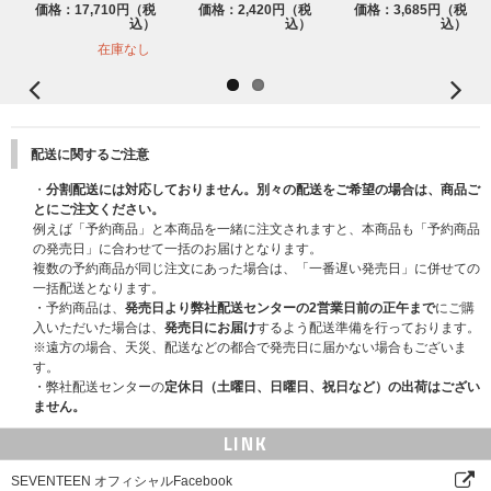
12.
Together -Japanese ver.-
価格：17,710円（税
価格：2,420円（税
価格：3,685円（税
込）
込）
込）
13.
Run to You -Japanese ver.-
在庫なし
14.
HOME;RUN -Japanese ver.-
15.
Home -Japanese ver.-
16.
Snap Shoot -Japanese ver.-
配送に関するご注意
17.
Rock with you -Japanese ver.-
・
分割配送には対応しておりません。別々の配送をご希望の場合は、商品ご
とにご注文ください。
18.
All My Love -Japanese ver.-
例えば「予約商品」と本商品を一緒に注文されますと、本商品も「予約商品
の発売日」に合わせて一括のお届けとなります。
複数の予約商品が同じ注文にあった場合は、「一番遅い発売日」に併せての
一括配送となります。
・予約商品は、
発売日より弊社配送センターの2営業日前の正午まで
にご購
入いただいた場合は、
発売日にお届け
するよう配送準備を行っております。
※遠方の場合、天災、配送などの都合で発売日に届かない場合もございま
す。
・弊社配送センターの
定休日（土曜日、日曜日、祝日など）の出荷はござい
ません。
LINK
SEVENTEEN オフィシャルFacebook