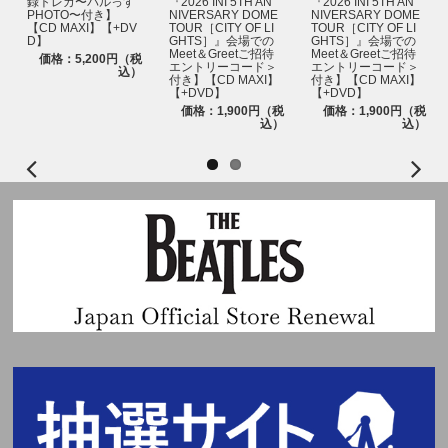
録トレカ〜パルっす
『2026 INI 5TH AN
『2026 INI 5TH AN
PHOTO〜付き】
NIVERSARY DOME
NIVERSARY DOME
【CD MAXI】【+DV
TOUR［CITY OF LI
TOUR［CITY OF LI
D】
GHTS］』会場での
GHTS］』会場での
Meet＆Greetご招待
Meet＆Greetご招待
価格：5,200円（税
エントリーコード＞
エントリーコード＞
込）
付き】【CD MAXI】
付き】【CD MAXI】
【+DVD】
【+DVD】
価格：1,900円（税
価格：1,900円（税
込）
込）