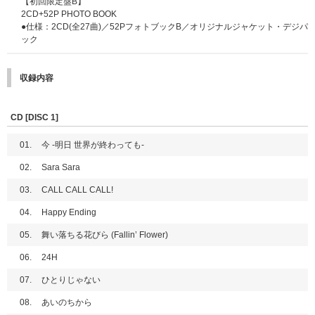
【初回限定盤B】
会」
2CD+52P PHOTO BOOK
当選数：800名
●仕様：2CD(全27曲)／52PフォトブックB／オリジナルジャケット・デジパ
実施日：2023年11月21日(火) 東京都内
ック
※会場は当選者のみにご案内いたします。
[F賞]：メンバー指定 直筆サイン入り直筆個人生写真
収録内容
当選者数：650名(メンバー13名×50名)
■応募期間
CD [DISC 1]
9月7日(木)東京ドームで実施のイベントAおよびイベントBの応募期間は、
下記3回のうち、①の期間のみになります。
参加をご希望の方は必ず①の期
01.
今 -明日 世界が終わっても-
間内にご応募ください。
その他の各賞、イベントについては①②③すべての期間でご応募いただけま
02.
Sara Sara
す。
03.
CALL CALL CALL!
[応募期間①]
2023年8月22日(火)10:00～8月28日(月)20:59まで
04.
Happy Ending
当選発表：8月30日(水)17:00頃
05.
舞い落ちる花びら (Fallin’ Flower)
[応募期間②]
06.
24H
2023年8月28日(月)21:00～9月6日(水)20:59まで
当選発表：9月8日(金)17:00頃
07.
ひとりじゃない
[応募期間③]
08.
あいのちから
2023年9月6日(水)21:00～9月13日(水)20:59まで