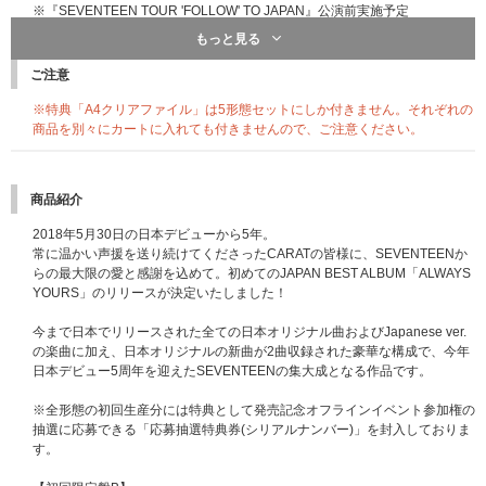
※『SEVENTEEN TOUR 'FOLLOW' TO JAPAN』公演前実施予定
もっと見る
[B賞]：イベントB「ライブ会場でのメンバー全員ハイタッチ会」(4回)
当選数：各会場350名、合計1,400名
ご注意
実施日：
2023年9月7日(木)東京ドーム
※特典「A4クリアファイル」は5形態セットにしか付きません。それぞれの
2023年12月3日(日)バンテリンドーム ナゴヤ
商品を別々にカートに入れても付きませんので、ご注意ください。
2023年12月9日(土)京セラドーム大阪
2023年12月16日(土)福岡PayPayドーム
※『SEVENTEEN TOUR 'FOLLOW' TO JAPAN』公演後実施予定
商品紹介
[C賞]：イベントC「メンバー個別お見送り会」
2018年5月30日の日本デビューから5年。
当選数：7,800名(メンバー13名×600名)
常に温かい声援を送り続けてくださったCARATの皆様に、SEVENTEENか
実施日：2023年11月21日(火) 東京都内
らの最大限の愛と感謝を込めて。初めてのJAPAN BEST ALBUM「ALWAYS
※会場は当選者様のみにご案内いたします。
YOURS」のリリースが決定いたしました！
[D賞]：イベントD★CARAT盤対象(FC限定)「チーム別対面会」
今まで日本でリリースされた全ての日本オリジナル曲およびJapanese ver.
※「SEVENTEEN Japan official fanclub "CARAT"」会員限定枠
の楽曲に加え、日本オリジナルの新曲が2曲収録された豪華な構成で、今年
当選数：1,200名(4チーム×300名)
日本デビュー5周年を迎えたSEVENTEENの集大成となる作品です。
実施日：2023年11月21日(火) 東京都内
※会場は当選者様のみにご案内いたします。
※全形態の初回生産分には特典として発売記念オフラインイベント参加権の
※イベントDのみ、CARAT盤対象(FC限定)で、CARAT盤初回生産分封入の
抽選に応募できる「応募抽選特典券(シリアルナンバー)」を封入しておりま
「応募抽選券B」記載シリアルナンバーでのご応募になります。
す。
[E賞]：イベントE「メンバー全員トークステージ&メンバー全員お見送り