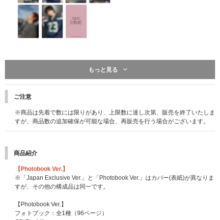
※こちらは終了しました※
もっと見る
先着特典：応募抽選用シリアルナンバー
※1点ご予約・ご購入につき「応募抽選用シリアルナンバー」を1つ差し上
げます。
ご注意
※6形態セットをご予約・ご購入の場合、シリアルナンバーを6つ差し上げ
ます。
※商品は先着で数には限りがあり、上限数に達し次第、販売を終了いたしま
※特典の内容、応募方法等の詳細は後日発表いたします。
(2025/11/21更
すが、商品数の追加確保が可能な場合、再販売を行う場合がございます。
新)
※特典は先着です。無くなり次第予告なく配布終了となりますのでご了承く
ださい。
商品紹介
【RIIZE The 2nd Single『Fame』応募抽選用シリアルナンバー特典「オフ
【Photobook Ver.】
ラインイベント」概要】
※「Japan Exclusive Ver.」と「Photobook Ver.」はカバー(表紙)が異なりま
■開催日程：2026年1月29日(木)
すが、その他の構成品は同一です。
■会場：東京都内某所
※会場・開催時間等の詳細はご当選者様へのみ後日メールにてご連絡いたし
【Photobook Ver.】
ます。
フォトブック：全1種（96ページ）
※参加メンバーは予告なく変更になる場合がございます。あらかじめご了承