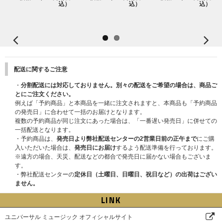
込）
込）
込）
選の際にランダムで振り分けられます｡ご当選後の「部」および「メンバ
ー」の変更はできませんので､あらかじめご了承ください。
■応募期間
【1回目】2025年12月18日(木)11:00～12月22日(月) 10:00まで
★当落発表 : 2025年12月24日(水) 20:00頃
【2回目】2025年12月22日(月)11:00～2026年1月5日(月) 10:00まで
配送に関するご注意
★当落発表 : 2026年1月9日(金) 20:00頃
・
分割配送には対応しておりません。別々の配送をご希望の場合は、商品ご
※各回の締切間近などの時間帯によっては、繋がりにくい場合がございま
とにご注文ください。
す。余裕を持ってご応募ください。
例えば「予約商品」と本商品を一緒に注文されますと、本商品も「予約商品
※上記応募期間以外はご応募いただけません。あらかじめご了承ください。
の発売日」に合わせて一括のお届けとなります。
※商品が届かない、受け取れない等の理由を含め、いかなる場合も上記応募
複数の予約商品が同じ注文にあった場合は、「一番遅い発売日」に併せての
期間以外はご応募いただけません。あらかじめご了承ください。
一括配送となります。
※商品受取日と上記スケジュールを必ずご自身でご確認の上、ご購入・ご応
・予約商品は、
発売日より弊社配送センターの2営業日前の正午まで
にご購
募ください｡
入いただいた場合は、
発売日にお届け
するよう配送準備を行っております。
※遠方の場合、天災、配送などの都合で発売日に届かない場合もございま
※イベントの詳細・応募期間はHPよりご確認ください。
す。
https://riizeofficial.jp/news/2025112102/
・弊社配送センターの
定休日（土曜日、日曜日、祝日など）の出荷はござい
ません。
LINK
ユニバーサル ミュージック オフィシャルサイト