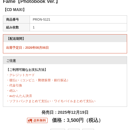
Fame【Photobook Ver.】
【CD MAXI】
商品番号
PRON-5121
組み枚数
1
【配送期間】
出荷予定日：2026年08月06日
ご注意
【ご利用可能なお支払方法】
・クレジットカード
・後払い（コンビニ・郵便振替・銀行振込）
・代金引換
・d払い
・auかんたん決済
・ソフトバンクまとめて支払い・ワイモバイルまとめて支払い
発売日：2025年12月19日
価格：3,500円（税込）