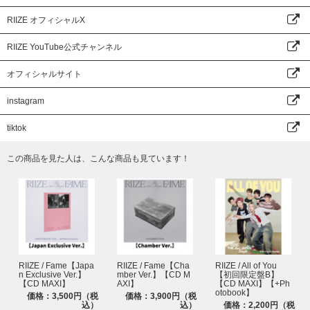
RIIZE オフィシャルX
RIIZE YouTube公式チャンネル
オフィシャルサイト
instagram
tiktok
この商品を見た人は、こんな商品も見ています！
RIIZE / Fame【Japa
RIIZE / Fame【Cha
RIIZE / All of You
n Exclusive Ver.】
mber Ver.】【CD M
【初回限定盤B】
【CD MAXI】
AXI】
【CD MAXI】【+Ph
otobook】
価格：3,500円（税
価格：3,900円（税
込）
込）
価格：2,200円（税