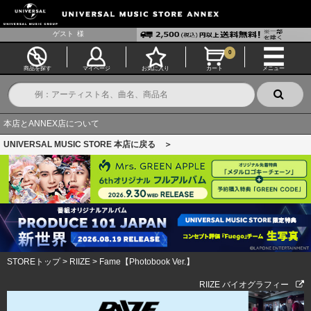
ゲスト
様
0
商品を探す
マイページ
お気に入り
カート
メニュー
本店とANNEX店について
UNIVERSAL MUSIC STORE 本店に戻る ＞
STOREトップ
>
RIIZE
>
Fame【Photobook Ver.】
RIIZE バイオグラフィー