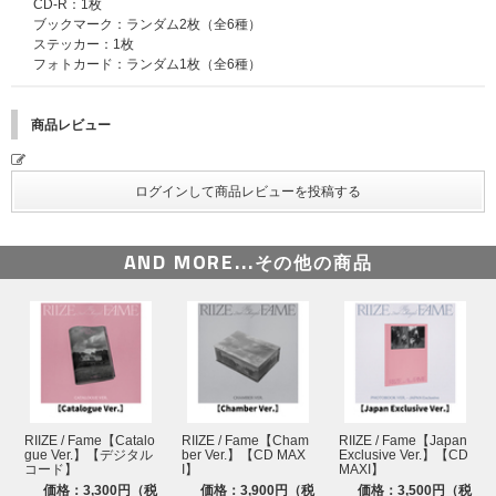
CD-R：1枚
ください。
ブックマーク：ランダム2枚（全6種）
ステッカー：1枚
■A賞【ミニトークショー＋グループサイン会】 合計100名様 (2部制)
フォトカード：ランダム1枚（全6種）
※メンバー全員によるサイン会にご参加いただけます。
※サインとともにご当選者様のお名前をお入れします。詳細はご当選者様へ
のみご案内いたします。
商品レビュー
※サイン会中に運営側で定めた時間内でメンバーとのトークもお楽しみいた
だけます。
※グループサイン会はお時間を分けて各「部」ごとの開催となります。
「部」は当選の際にランダムで振り分けられます｡ご当選後の「部」の変更
はできませんので､あらかじめご了承ください。
■B賞【ミニトークショー＋グループ握手会】 合計600名様 (2部制)
AND MORE...
その他の商品
※メンバー全員による握手会にご参加いただけます。
※既定の時間が過ぎましたらスタッフからお声がけさせていただきます。
※グループ握手会はお時間を分けて各「部」ごとの開催となります。「部」
は当選の際にランダムで振り分けられます｡ご当選後の「部」の変更はでき
ませんので､あらかじめご了承ください。
■C賞【ミニトークショー＋個別握手会】 合計1,200名様 (2部制)
※ご応募時にご希望いただいたメンバーによる握手会にご参加いただけま
す。
RIIZE / Fame【Catalo
RIIZE / Fame【Cham
RIIZE / Fame【Japan
※ご希望の「メンバー」をご応募時にお選びいただけます。
gue Ver.】【デジタル
ber Ver.】【CD MAX
Exclusive Ver.】【CD
コード】
I】
MAXI】
※挨拶程度のトークもお楽しみいただけます。
価格：3,300円（税
価格：3,900円（税
価格：3,500円（税
※個別握手会はお時間を分けて各「部」ごとの開催となります。「部」は当