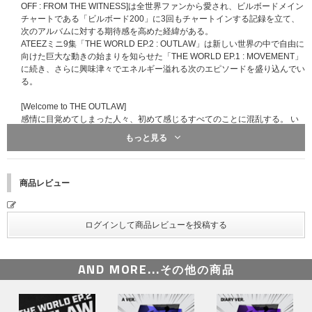
OFF : FROM THE WITNESS]は全世界ファンから愛され、ビルボードメイン
応募期間：2023年6月20日（火）11:00～2023年7月10日（月）10:00まで
チャートである「ビルボード200」に3回もチャートインする記録を立て、
当落発表：2023年7月13日（木）20:00頃
次のアルバムに対する期待感を高めた経緯がある。
ATEEZミニ9集「THE WORLD EP.2 : OUTLAW」は新しい世界の中で自由に
応募抽選シリアル詳細はこちらをご確認ください。
向けた巨大な動きの始まりを知らせた「THE WORLD EP.1 : MOVEMENT」
に続き、さらに興味津々でエネルギー溢れる次のエピソードを盛り込んでい
る。
[Welcome to THE OUTLAW]
感情に目覚めてしまった人々、初めて感じるすべてのことに混乱する。 い
っそ知らなかった方がよかったのだろうか。 真実の素顔に向き合うのは時
もっと見る
には残酷だ。
光と闇がかみ合うここで善と悪を区別するのは何か。 がらんとした無彩色
都市に小さな振動を起こした彼らが、今は闇をおさめ、自由を守るために果
敢に動く。
商品レビュー
明日を思う人たちには耐えられない THE OUTLAW "ATEEZ"
規則も規律もない彼らの無法地帯へようこそ。
今日はまた何をするか見当がつかない彼らにとって、性別はもちろん出身、
位置、年齢、宗教、国は重要ではない。 心臓をときめかせる音楽さえあれ
ば。
私の中の私を目覚めさせるリズムが大きな波になり、狂った人たちと一緒に
AND MORE...
その他の商品
縛られていたすべてを解きほぐすことを。
Want a different kind of spicy？
I can show you right now.