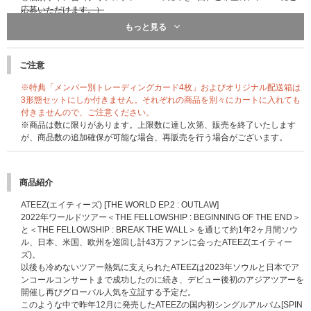
応募いただけます。）
②プレミアム団体サイン会（シリアルナンバー2つにつき1回ご応募いただ
もっと見る
けます。）
③団体ハイタッチ会（シリアルナンバー1つにつき1回ご応募いただけま
す。）
ご注意
■開催日時・開催会場
※特典「メンバー別トレーディングカード4枚」およびオリジナル配送箱は
＜東京＞
3形態セットにしか付きません。それぞれの商品を別々にカートに入れても
2023年7月30日（日）、7月31日（月）
付きませんので、ご注意ください。
会場：TOC有明 20F WEST GOLD 20ホール
※商品は数に限りがあります。上限数に達し次第、販売を終了いたします
＜大阪＞
が、商品数の追加確保が可能な場合、再販売を行う場合がございます。
2023年8月1日（火）
会場：グランキューブ大阪 3Fイベントホール
商品紹介
■応募期間
【1回目】
ATEEZ(エイティーズ) [THE WORLD EP.2 : OUTLAW]
対象：プレミアム団体サイン会
2022年ワールドツアー＜THE FELLOWSHIP : BEGINNING OF THE END＞
応募期間：2023年6月20日（火）11:00～2023年6月27日（火）10:00まで
と＜THE FELLOWSHIP : BREAK THE WALL＞を通じて約1年2ヶ月間ソウ
当落発表：2023年6月30日（金）20:00頃
ル、日本、米国、欧州を巡回し計43万ファンに会ったATEEZ(エイティー
【2回目】
ズ)。
対象：個別サイン会
以後も冷めないツアー熱気に支えられたATEEZは2023年ソウルと日本でア
応募期間：2023年6月20日（火）11:00～2023年7月3日（月）10:00まで
ンコールコンサートまで成功したのに続き、デビュー後初のアジアツアーを
当落発表：2023年7月6日（木）20:00頃
開催し再びグローバル人気を立証する予定だ。
【3回目】
このような中で昨年12月に発売したATEEZの国内初シングルアルバム[SPIN
対象：団体ハイタッチ会