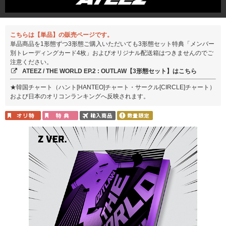
こちらは【単品】の販売ページです。
単品商品を1形態ずつ3形態ご購入いただいても3形態セット特典「メンバー
別トレーディングカード4枚」およびオリジナル配送箱はつきませんのでご
注意ください。
ATEEZ / THE WORLD EP.2 : OUTLAW【3形態セット】はこちら
★韓国チャート（ハント[HANTEO]チャート・サークル[CIRCLE]チャート）
および日本のオリコンランキングへ反映されます。