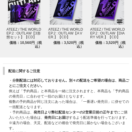
■商品内容
- COVER : A VER. / DIARY VER. / Z VER.
※各形態別
- DISC + ENVELOPE : 125x125mm
ATEEZ / THE WORLD
ATEEZ / THE WORLD
ATEEZ / THE WORLD
※各形態別
EP.2 : OUTLAW【3形
EP.2 : OUTLAW【A V
EP.2 : OUTLAW【DIA
- TEAM LABEL : 145x190mm / 2EA 1SET
態セット】【CD】
ER.】【CD】
RY VER.】【CD】
※各形態別
価格：10,560円（税
価格：3,520円（税
価格：3,520円（税
- TEAM BOOK : 160x205mm / 112p
込）
込）
込）
※各形態別
- TEAM MARK : 145x190mm
※全形態共通
- EMERGENCY KIT : 110x160mm
配送に関するご注意
※各形態別
- PARTNER CARD : 100x150mm / RANDOM 1EA (1 OUT OF 8)
・
分割配送には対応しておりません。別々の配送をご希望の場合は、商品ご
※全形態共通（8種のうちランダム1種）
とにご注文ください。
- PHOTOCARD : 55x85mm / RANDOM 2EA (1 OUT OF 8) , (1 OUT OF 16)
例えば「予約商品」と本商品を一緒に注文されますと、本商品も「予約商品
※各形態別（8種よりランダム1種、16種よりランダム1種）
の発売日」に合わせて一括のお届けとなります。
- ACTION CARD : 55x85mm / RANDOM 1EA (1 OUT OF 8)
複数の予約商品が同じ注文にあった場合は、「一番遅い発売日」に併せての
※各形態別（8種よりランダム1種）
一括配送となります。
・予約商品は、
発売日より弊社配送センターの2営業日前の正午まで
にご購
** 初回限定盤構成品**
入いただいた場合は、
発売日にお届け
するよう配送準備を行っております。
- AUTOGRAPHED POLAROID
※遠方の場合、天災、配送などの都合で発売日に届かない場合もございま
※初回プレス盤に数量限定でランダム1枚封入。
す。
※ランダムで封入のため、封入されていない場合もございます。