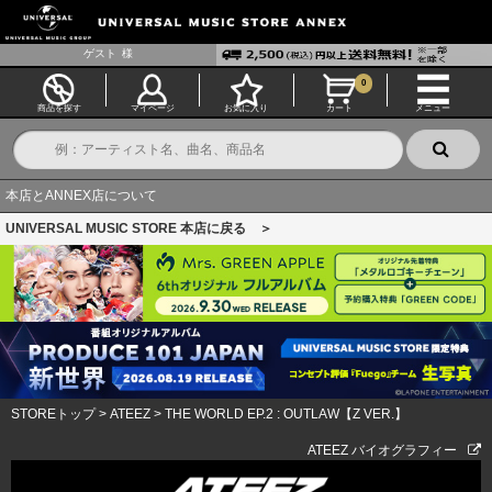
ゲスト
様
0
商品を探す
マイページ
お気に入り
カート
メニュー
本店とANNEX店について
UNIVERSAL MUSIC STORE 本店に戻る ＞
STOREトップ
>
ATEEZ
>
THE WORLD EP.2 : OUTLAW【Z VER.】
ATEEZ バイオグラフィー