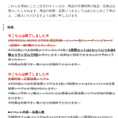
これらを理由にしたご注文のキャンセル、商品や付属特典の返品・交換はお
受けいたしかねます。商品の状態・品質につきましてはあらかじめご了承の
上、ご購入いただけますようお願い申し上げます。
特典
※こちらは終了しました※
UNIVERSAL MUSIC STORE 限定特典：メンバー別トレーディングカード
（絵柄A・全8種のうちランダム）
※CD1枚につき全8種よりランダムで1枚／
3形態セットは1セットにつき全8
種よりランダムで4枚
お付けします。絵柄はご指定できませんので予めご了
承ください。
※特典は先着です。無くなり次第終了となります。
※こちらは終了しました※
先着特典：応募抽選シリアル
※CD1枚につき応募抽選シリアルを1枚／3形態セットは1セットにつき応募
抽選シリアルを3枚お付けします。
※既にご予約（ご購入）いただいたお客様も応募抽選シリアル付与の対象と
なります。
※特典は先着です。無くなり次第終了となります。
■イベント内容・当選人数
①個別サイン会（シリアルナンバー1つにつき1回、ご希望のメンバーにご