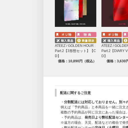
PHOTOFRAME & POSTCARD SET (3 Version
※各形態別
POSTCARD (3 Versions / RANDOM 1EA (1 o
※各形態別（8種よりランダム1種）
FOLDED POSTER (3 Versions / 1EA / 210
※各形態別
※サイズや商品内容は制作元の事情により
ATEEZ / GOLDEN HOUR :
ATEEZ / GOLDE
Part.2【3形態セット】【C
Part.2【DIARY
D】
D】
価格：10,890円（税込）
価格：3,63
配送に関するご注意
・
分割配送には対応しておりません。別々
例えば「予約商品」と本商品を一緒に注文
複数の予約商品が同じ注文にあった場合は
・予約商品は、
発売日より弊社配送センタ
※遠方の場合、天災、配送などの都合で発
・弊社配送センターの
定休日（土曜日、日