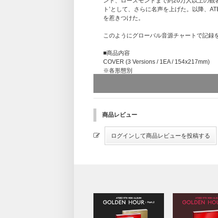
ント、ローズモントまで約20万人以上の観客を集め
ト’として、さらに名声を上げた。以降、ATEEZ(エ
を惹きつけた。
このようにグローバル音源チャートで記録を
■商品内容
COVER (3 Versions / 1EA / 154x217mm)
※各形態別
PHOTOBOOK (3 Versions / 120p / 153x21
※各形態別
CONTENTS ENVELOP (3 Versions / 1EA /
※各形態別
LOGO STICKER (3 Versions / 1EA / 75x16
商品レビュー
※各形態別
ORNAMENT (3 Versions / 1EA / 60x60mm)
※各形態別
PHOTOCARD A (3 Versions / RANDOM 1EA (
※各形態別（8種よりランダム1種）
PHOTOCARD Z (3 Versions / RANDOM 1EA (
※各形態別（8種よりランダム1種）
DISC (3 Versions / 1EA / 120x120mm)
※各形態別
TEXTCARD (3 Versions / 1EA / 100x130mm
※各形態別