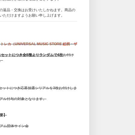
の返品・交換はお受けいたしかねます。商品の
いただけますようお願い申し上げます。
トレカ（UNIVERSAL MUSIC STORE 絵柄・ザ
1セットにつき全8種よりランダムで4枚
お付け
。
1セットにつき応募抽選シリアルを3枚お付けしま
アル付与の対象となります。
概要】
プレミアム団体サイン会