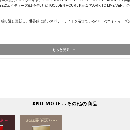
た2024 ワールドツアー ＜TOWARDS THE LIGHT : WILL TO POW
対象：【ATEEZ JAPAN OFFICIAL FANCLUB
イティーズ)は今年9月に [GOLDEN HOUR : Part.1 ‘WORK TO LIVE V
会
応募期間：
2024年11月26日（火）11:00～2024年12月2
当落発表：
2024年12月6日（金）20:00頃
繰り返し更新し、世界的に熱いスポットライトを浴びているATEEZ(エイティーズ
[2回目]
対象：【ATEEZ JAPAN OFFICIAL FANCLUB会員限
応募期間：
2024年11月26日（火）11:00～2024年12月9
当落発表：
2024年12月13日（金）20:00頃
[3回目]
7mm)
対象：メンバー別サイン会
もっと見る
応募期間：
2024年11月26日（火）11:00～2024年12月1
 153x217mm)
当落発表
：2024年12月20日（金）20:00頃
[4回目]
mm)
対象：メンバー別ハイタッチ会、団体ハイタッチ会
応募期間：
2024年11月26日（火）11:00～2024年12月2
当落発表：
2024年12月27日（金）20:00頃
1 out of 8) / 55x85mm)
※各回の締切間近などの時間帯によっては、繋がりにくい
い。
1 out of 8) / 55x85mm)
※上記応募期間以外はご応募いただけません。あらかじめ
AND MORE...
その他の商品
※商品が届かない、受け取れない等の理由を含め、いかな
せん。あらかじめご了承ください。
※オンラインショップにてご購入の方は、商品受取日と上
)
購入・ご応募ください。