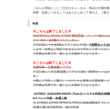
これらを理由にしたご注文のキャンセル、商品や付属特典
状態・品質につきましてはあらかじめご了承の上、ご購入
特典
※こちらは終了しました※
UNIVERSAL MUSIC STORE 限定特典：メンバー別セルカ
クロ VER. / 全8種のうちランダム）
※CD1枚につき全8種よりランダムで1枚／
3形態セットは
します。絵柄はご指定できませんので予めご了承ください
※特典は先着です。無くなり次第終了となります。
※こちらは終了しました※
先着特典：応募抽選シリアル
※CD1枚につき応募抽選シリアルを1枚／3形態セットは
す。
※既にご予約（ご購入）いただいたお客様も応募抽選シリ
※特典は先着です。無くなり次第終了となります。
【ATEEZ - [GOLDEN HOUR : Part.2] シリアル特典企画
■イベント内容・当選人数
①【ATEEZ JAPAN OFFICIAL FANCLUB会員限定】
[当選人数] 各日程80名、合計160名