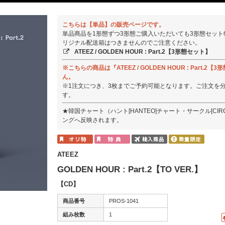
こちらは【単品】の販売ページです。
単品商品を1形態ずつ3形態ご購入いただいても3形態セッ
リジナル配送箱はつきませんのでご注意ください。
ATEEZ / GOLDEN HOUR : Part.2【3形態セット】
※こちらの商品は『ATEEZ / GOLDEN HOUR : Par
ん。
※1注文につき、3枚までご予約可能となります。ご注文を
す。
★韓国チャート（ハント[HANTEO]チャート・サークル[CI
ングへ反映されます。
ATEEZ
GOLDEN HOUR : Part.2【TO VER.】
【CD】
商品番号
PROS-1041
組み枚数
1