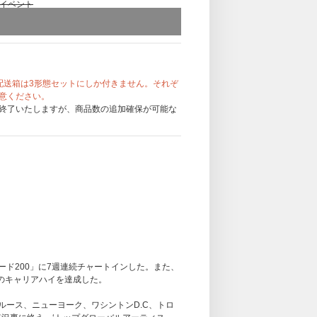
ークイベント
ら各日程16名様に直筆サイン入りチェキをプレ
1,600名
配送箱は3形態セットにしか付きません。それぞ
意ください。
1,600名
終了いたしますが、商品数の追加確保が可能な
。
アルを1枚差し上げます。
回ご応募いただけます。
ト「ビルボード200」に7週連続チャートインした。また、
のキャリアハイを達成した。
ルース、ニューヨーク、ワシントンD.C、トロ