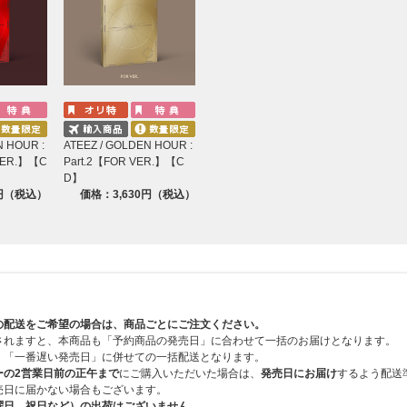
s / 1EA / 145x205mm)
応募抽選シリアル詳細はこちらをご確認ください。
ut of 8) / 108x170mm)
x296mm)
事前告知無しに変更になる場合がございます。あらかじめご了承ください。
N HOUR :
ATEEZ / GOLDEN HOUR :
 VER.】【C
Part.2【FOR VER.】【C
D】
0円（税込）
価格：3,630円（税込）
の配送をご希望の場合は、商品ごとにご注文ください。
されますと、本商品も「予約商品の発売日」に合わせて一括のお届けとなります。
、「一番遅い発売日」に併せての一括配送となります。
ーの2営業日前の正午まで
にご購入いただいた場合は、
発売日にお届け
するよう配送
売日に届かない場合もございます。
曜日、祝日など）の出荷はございません。