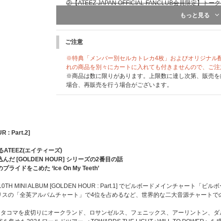
②【ATEEZ JAPAN OFFICIAL FANCLUB会員限定】ト
[当選人数] 各日程200名、合計400名
もっと見る
★トークイベント内でメンバーが抽選をし、参加者の方か
ゼント！
③メンバー別サイン会（※希望メンバー選択可）
ご注意
[当選人数] 各日程800名（各日程：各メンバー100名）、合計
※各日程 [1部] [2部] の2部開催となります。
※特典「メンバー別セルカトレカ4枚」およびオリジナル
④メンバー別ハイタッチ会（※希望メンバー選択可）
れの商品を別々にカートに入れても付きませんので、ご注
[当選人数] 各日程800名（各日程：各メンバー100名）、合計
※商品は数に限りがあります。上限数に達し次第、販売を
⑤団体ハイタッチ会
場合、再販売を行う場合がございます。
[当選人数] 各日程500名、合計1,000名
※イベント内容の詳細、注意事項は後日ご案内いたします
■開催時期 / 開催地
 : Part.2]
2025年4月1日（火）、2日（水）千葉県千葉市
※会場、開催時間、その他詳細は後日ご案内いたします。
TEEZ(エイティーズ)
んだ [GOLDEN HOUR] シリーズの2番目の話
＜応募方法＞
ドをこめた ‘Ice On My Teeth’
下記応募対象商品を1枚ご購入いただくと、応募抽選シリ
応募抽選シリアルに記載のシリアルナンバー1つにつき1
TH MINI ALBUM [GOLDEN HOUR : Part.1] でビルボードメインチャー
リスの「全英アルバムチャート」で4位を占めるなど、世界的な二大音源チャートで
■応募についてご案内
＜応募期間＞
ズ)はタコマを皮切りにオークランド、ロサンゼルス、フェニックス、アーリントン、ダ
[1回目]