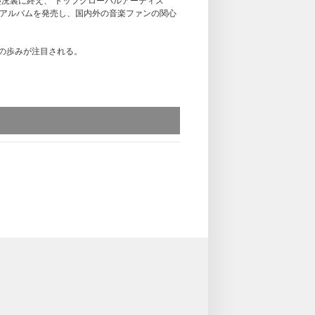
ER＞を盛況裏に終え、‘トップグローバルアーティス
会員限定】プレミアム団体サイン会、メンバー別ハイタッチ
ER.’] のアルバムを発売し、国内外の音楽ファンの関心
日（月）23:59まで
)の歩みが注目される。
定】トークイベント
日（月）23:59まで
6日（月）23:59まで
3日（月）23:59まで
場合がございます。余裕を持ってご応募くださ
ご了承ください。
る場合も上記応募期間以外はご応募いただけま
記スケジュールを必ずご自身でご確認の上、ご