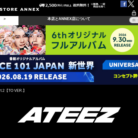
る ＞
本店とANNEX店について
rt.2【TO VER.】