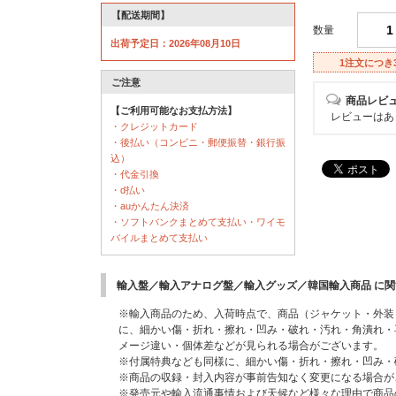
【配送期間】
数量
出荷予定日：2026年08月10日
1注文につき
ご注意
商品レビ
【ご利用可能なお支払方法】
レビューはあ
・クレジットカード
・後払い（コンビニ・郵便振替・銀行振
込）
・代金引換
・d払い
・auかんたん決済
・ソフトバンクまとめて支払い・ワイモ
バイルまとめて支払い
輸入盤／輸入アナログ盤／輸入グッズ／韓国輸入商品 に
※輸入商品のため、入荷時点で、商品（ジャケット・外装
に、細かい傷・折れ・擦れ・凹み・破れ・汚れ・角潰れ・
メージ違い・個体差などが見られる場合がございます。
※付属特典なども同様に、細かい傷・折れ・擦れ・凹み・
※商品の収録・封入内容が事前告知なく変更になる場合が
※発売元や輸入流通事情および天候など様々な理由で商品