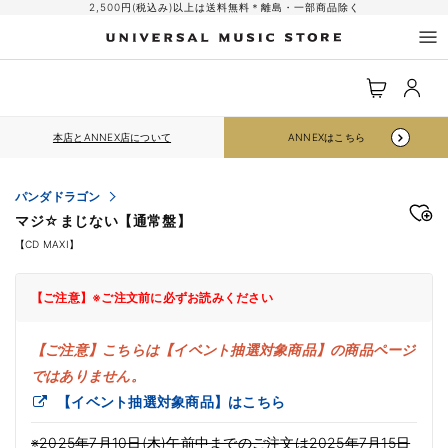
コンテ
2,500円(税込み)以上は送料無料＊離島・一部商品除く
ンツに
進む
ロ
カ
グ
ー
イ
ト
ン
本店とANNEX店について
ANNEXはこちら
パンダドラゴン
マジ☆まじない【通常盤】
【CD MAXI】
【ご注意】※ご注文前に必ずお読みください
【ご注意】こちらは【イベント抽選対象商品】の商品ページ
ではありません。
【イベント抽選対象商品】はこちら
※2025年7月10日(木)午前中までのご注文は2025年7月15日