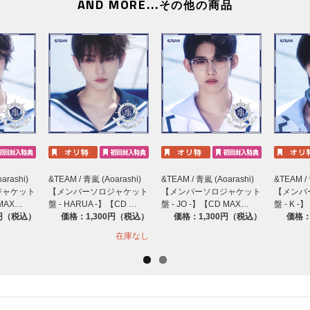
AND MORE...
その他の商品
※商品受取日と上記スケジュールを必ずご自身でご確認の
※各イベントの詳細・応募期間はHPよりご確認ください
※イベントの詳細・応募期間はHPよりご確認ください。
https://www.universal-music.co.jp/andteam/news/202
arashi)
&TEAM / 青嵐 (Aoarashi)
&TEAM / 青嵐 (Aoarashi)
&TEAM / 
ジャケット
【メンバーソロジャケット
【メンバーソロジャケット
【メンバ
 MAX…
盤 - HARUA -】【CD …
盤 - JO -】【CD MAX…
盤 - K -
0円（税込）
価格：1,300円（税込）
価格：1,300円（税込）
価格：
在庫なし