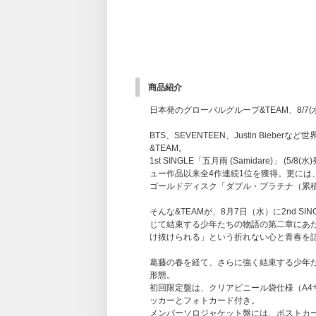
商品紹介
日本発のグローバルグループ&TEAM、8/7(水)に
BTS、SEVENTEEN、Justin Bie
&TEAM。
1st SINGLE「五月雨 (Samidare)」 
ュー作品以来全4作連続1位を獲得。更には、Mu
ゴールドディスク「ダブル・プラチナ（累
そんな&TEAMが、8月7日（水）に2nd SIN
じて結束する少年たちの物語の第二章にあ
け抜けられる」という折れない心と青春を詰
葛藤の春を経て、さらに強く結束する少年たちの
形態。
初回限定盤は、クリアビニール袋仕様（A
ッカーとフォトカード付き。
メンバーソロジャケット盤には、ポストカ