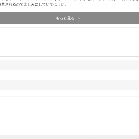
※③のユニットミート＆グリートのユニット組み合わせは
解禁されるので楽しみにしていてほしい。
[大阪会場]EJ & FUMA / K & TAKI / NICHOLAS & HARUA & 
[神奈川会場]EJ & NICHOLAS / FUMA & JO & HARUA / K & M
もっと見る
[愛知会場]EJ & FUMA & HARUA / K & JO / NICHOLAS & YU
※⑤はメンバー全員とお客様1名のグリーティングではご
※⑤はポストカード全9枚を収納して、お持ち帰りいただ
す。
枚）
●開催日程
【大阪】9月14日(土)
★2nd SINGLE「青嵐 (Aoarashi)」 Concept Photo 着用
【神奈川】9月16日(月・祝)
★'青嵐 (Aoarashi)' 夏の納涼スペシャル衣装
【愛知】9月23日(月・祝)
★'声変わり' Official MV 着用衣装
■C：メンバー直筆サイン入り告知ポスタープレゼント(抽選
●プレゼント内容：メンバー全員サイン入り告知ポスター
※本イベントは、応募抽選方式です。応募スケジュールを
※各回の締切間近などの時間帯によっては、応募画面に繋
応募ください。
※上記応募期間以外はご応募いただけません。あらかじめ
※商品が届かない、受け取れない等の理由を含め、いかな
せん。あらかじめご了承ください。