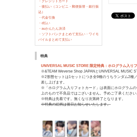
・クレジットカード
・後払い（コンビニ・郵便振替・銀行振
込）
・代金引換
・d払い
・auかんたん決済
・ソフトバンクまとめて支払い・ワイモ
バイルまとめて支払い
特典
UNIVERSAL MUSIC STORE 限定特典：ホログラム入
※&TEAM Weverse Shop JAPANとUNIVERSAL M
※2形態セットは1セットにつき全9種のうちランダム2種／
差し上げます。
※「ホログラム入りフォトカード」は表面にホログラムの
上のもので不良品ではございません。予めご了承ください
※特典は先着です。無くなり次第終了となります。
※特典の絵柄は後日お知らせいたします。