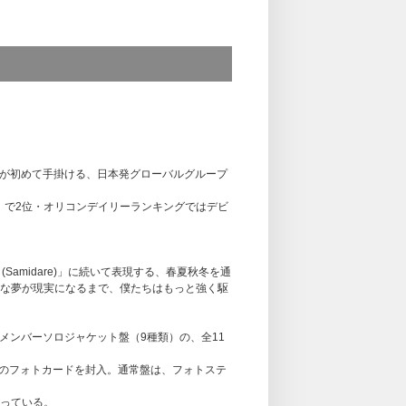
)
 JAPANが初めて手掛ける、日本発グローバルグループ
es Sales」で2位・オリコンデイリーランキングではデビ
ます)
ー選択可) (※FC限定)
雨 (Samidare)」に続いて表現する、春夏秋冬を通
望ユニット選択可)
な夢が現実になるまで、僕たちはもっと強く駆
ンバー1名ずつより会場限定特典ポストカードをお
盤・メンバーソロジャケット盤（9種類）の、全11
L MUSIC STOREの各ストアで応募対象商品をご予約、
EAMメンバー全員「スペシャルプレミアムサイ
類のフォトカードを封入。通常盤は、フォトステ
ングとなります。
っている。