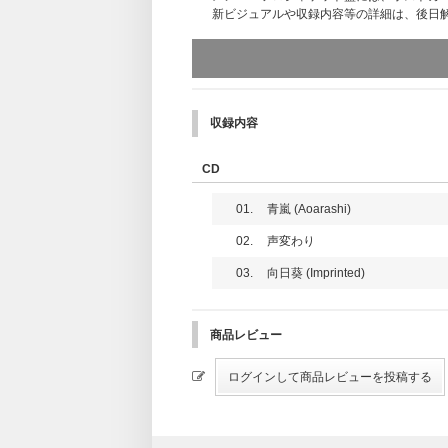
新ビジュアルや収録内容等の詳細は、後日
＜メンバーソロジャケット盤 - FUMA -＞
・PAPER ENVELOPE
・CD（全形態共通）
・POSTCARD（4枚）
・INSTANT PHOTO CARD（メンバー別1
収録内容
・PHOTO CARD C（9種中ランダム1枚）
・PHOTO CARD D（9種中ランダム1枚）
CD
01.
青嵐 (Aoarashi)
02.
声変わり
03.
向日葵 (Imprinted)
商品レビュー