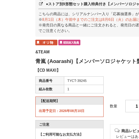
●ストア別9形態セット購入特典付き【メンバーソロジャ
こちらの商品には、シリアルナンバー入り「応募抽選券」が
※
8月1日（木）午前中までのご注文は8月6日（火）のお届
※発売日の異なる商品と一緒にご注文されると、発売日の遅
でご注意ください。
&TEAM
青嵐 (Aoarashi)【メンバーソロジャケット盤 
【CD MAXI】
商品番号
TYCT-39245
組み枚数
1
【配送期間】
数量
出荷予定日：2026年08月10日
ご注意
商品レビ
【ご利用可能なお支払方法】
レビューはあ