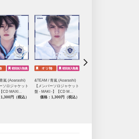
上、ご購入・ご応募ください。
。
4-08-02/
青嵐 (Aoarashi)
&TEAM / 青嵐 (Aoarashi)
&TEAM / 青嵐 (Aoarashi)
&
ーソロジャケット
【メンバーソロジャケット
【メンバーソロジャケット
】【CD MAXI…
盤 - MAKI -】【CD M…
盤 - NICHOLAS -】【…
盤
1,300円（税込）
価格：1,300円（税込）
価格：1,300円（税込）