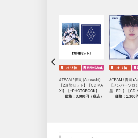
&TEAM / 青嵐 (Aoarashi)
&TEAM / 青嵐 (Ao
【2形態セット】【CD MA
【メンバーソロ
XI】【+PHOTOBOOK】
盤 - EJ -】【CD
価格：3,080円（税込）
価格：1,30