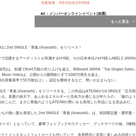
当落発表：9月4日(水)20:00頃
■A：メンバーオンラインイベント(抽選)
(オンライン上でサイン会やトーク会にご参加いただけます
もっと見る
●特典会内容
①メンバー個別オンラインサイン会
②メンバー個別オンライントーク
③メンバー全員リレー式オンライントーク
2nd SINGLE「青嵐 (Aoarashi)」をリリース！
●開催日程
2024年9月21日(土)
berなど世界で活躍するアーティストが所属するHYBE。その日本本社のHYBE LABELS
■B：メンバーオフラインイベント(抽選)
(5/8(水)発売)は、初週で約44万枚の売り上げを超え、Billboard JAPAN「Top Singl
(各会場でメンバーに直接会えるイベントにご参加いただけ
sic Videoは、公開から1週間経たずで1000万再生を超え。
●特典会内容
積出荷量基準で50万枚以上）」認定を獲得するなど、勢いが止まらない。
①メンバー全員プレミアムサイン会(ミニトーク&撮影会)
②ミニトークステージ + メンバー個別サイン会(※希望メンバ
GLE「青嵐 (Aoarashi)」をリリースする。この作品は&TEAMが1st SINGLE「五月
③ミニトークステージ + ユニットミート&グリート(※希
たる。真夏の炎天下、あふれるエネルギーと生命力を感じる少年たちの、「嘘のよう
④ミニトークステージ + メンバー全員ハイタッチ会
めこんだ、まさに青嵐のような&TEAMの勢いをも表現した作品になる見込みだ。
⑤ミニトークステージ + メンバー全員特典お渡し会(メ
渡し)
熱い夏を表現した 2nd SINGLE「青嵐 (Aoarashi)」は、初回限定盤・通常
※①は&TEAM weverse shop JAPANとUNIVERSA
ご購入されたお客様の中から抽選でご招待いたします【&T
4サイズ）となっていて、豪華フォトブックやステッカー、ブックマークの他、2種
ン会(ミニトーク&撮影会)」】とは異なるイベントです。
※③はメンバー2名もしくは3名とお客様1名のグリーティ
ードとインスタントフォトカードも付いていて、各形態共に非常に楽しめる内容とな