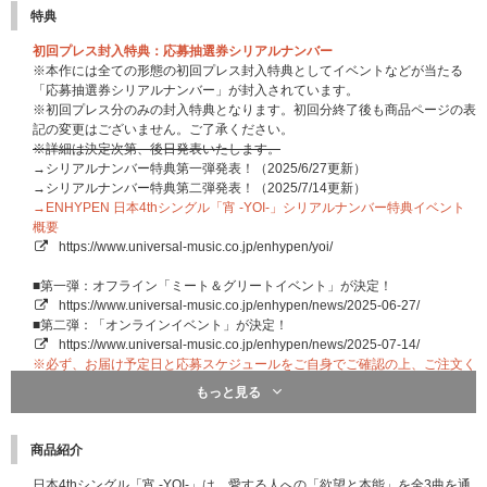
特典
初回プレス封入特典：応募抽選券シリアルナンバー
※本作には全ての形態の初回プレス封入特典としてイベントなどが当たる
「応募抽選券シリアルナンバー」が封入されています。
※初回プレス分のみの封入特典となります。初回分終了後も商品ページの表
記の変更はございません。ご了承ください。
※詳細は決定次第、後日発表いたします。
→シリアルナンバー特典第一弾発表！（2025/6/27更新）
→シリアルナンバー特典第二弾発表！（2025/7/14更新）
→ENHYPEN 日本4thシングル「宵 -YOI-」シリアルナンバー特典イベント
概要
https://www.universal-music.co.jp/enhypen/yoi/
■第一弾：オフライン「ミート＆グリートイベント」が決定！
https://www.universal-music.co.jp/enhypen/news/2025-06-27/
■第二弾：「オンラインイベント」が決定！
https://www.universal-music.co.jp/enhypen/news/2025-07-14/
※必ず、お届け予定日と応募スケジュールをご自身でご確認の上、ご注文く
ださい｡
もっと見る
商品紹介
日本4thシングル「宵 -YOI-」は、愛する人への「欲望と本能」を全3曲を通