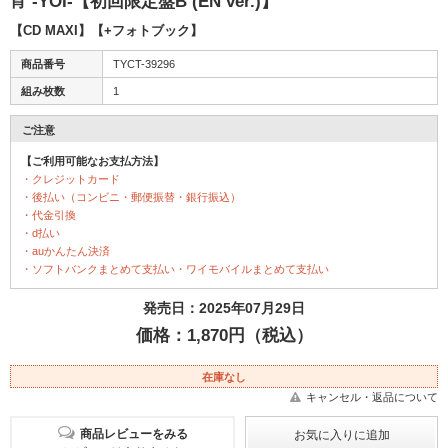
宵 -YOI-【初回限定盤B (EN ver.)】
【CD MAXI】【+フォトブック】
商品番号
TYCT-39296
組み枚数
1
ご注意
【ご利用可能なお支払方法】
・クレジットカード
・後払い（コンビニ・郵便振替・銀行振込）
・代金引換
・d払い
・auかんたん決済
・ソフトバンクまとめて支払い・ワイモバイルまとめて支払い
発売日：2025年07月29日
価格：1,870円（税込）
在庫なし
キャンセル・返品について
商品レビューをみる