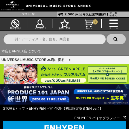
ゲスト
様
0
商品を探す
マイページ
お気に入り
カート
メニュー
本店とANNEX店について
UNIVERSAL MUSIC STORE 本店に戻る ＞
STOREトップ
>
ENHYPEN
>
宵 -YOI-【初回限定盤B (EN ver.)】
ENHYPEN バイオグラフィー