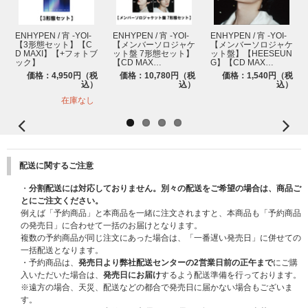
ENHYPEN / 宵 -YOI-
ENHYPEN / 宵 -YOI-
ENHYPEN / 宵 -YOI-
【3形態セット】【C
【メンバーソロジャケ
【メンバーソロジャケ
D MAXI】【+フォトブ
ット盤 7形態セット】
ット盤】【HEESEUN
ック】
【CD MAX…
G】【CD MAX…
価格：4,950円（税
価格：10,780円（税
価格：1,540円（税
込）
込）
込）
在庫なし
配送に関するご注意
・
分割配送には対応しておりません。別々の配送をご希望の場合は、商品ご
とにご注文ください。
例えば「予約商品」と本商品を一緒に注文されますと、本商品も「予約商品
の発売日」に合わせて一括のお届けとなります。
複数の予約商品が同じ注文にあった場合は、「一番遅い発売日」に併せての
一括配送となります。
・予約商品は、
発売日より弊社配送センターの2営業日前の正午まで
にご購
入いただいた場合は、
発売日にお届け
するよう配送準備を行っております。
※遠方の場合、天災、配送などの都合で発売日に届かない場合もございま
す。