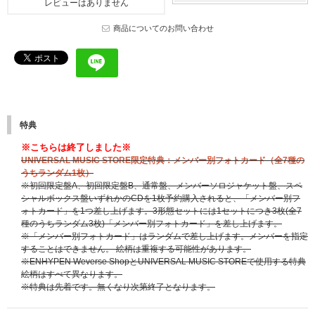
レビューはありません
商品についてのお問い合わせ
特典
※こちらは終了しました※
UNIVERSAL MUSIC STORE限定特典：メンバー別フォトカード（全7種の
うちランダム1枚）
※初回限定盤A、初回限定盤B、通常盤、メンバーソロジャケット盤、スペ
シャルボックス盤いずれかのCDを1枚予約購入されると、「メンバー別フ
ォトカード」を1つ差し上げます。3形態セットには1セットにつき3枚(全7
種のうちランダム3枚)「メンバー別フォトカード」を差し上げます。
※「メンバー別フォトカード」はランダムで差し上げます。メンバーを指定
することはできません。 絵柄は重複する可能性があります。
※ENHYPEN Weverse ShopとUNIVERSAL MUSIC STOREで使用する特典
絵柄はすべて異なります。
※特典は先着です。無くなり次第終了となります。