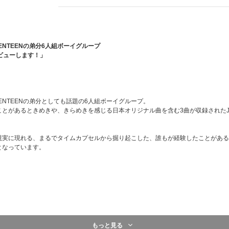
ENTEENの弟分6人組ボーイグループ
ビューします！」
VENTEENの弟分としても話題の6人組ボーイグループ。
があるときめきや、きらめきを感じる日本オリジナル曲を含む3曲が収録されたJapan 
現実に現れる、まるでタイムカプセルから掘り起こした、誰もが経験したことがある
となっています。
メンバー 全2種のうちランダム1枚封入)
もっと見る