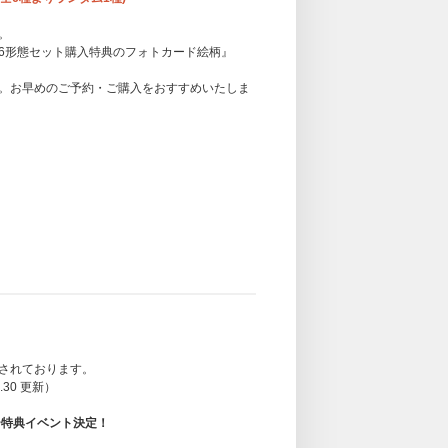
。
TOREの『6形態セット購入特典のフォトカード絵柄』
。お早めのご予約・ご購入をおすすめいたしま
されております。
5.30 更新）
ンバー特典イベント決定！