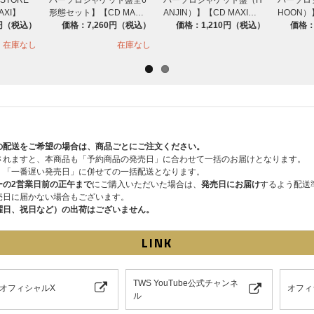
AXI】
形態セット】【CD MA…
ANJIN）】【CD MAXI…
HOON）
0円（税込）
価格：7,260円（税込）
価格：1,210円（税込）
価格：
在庫なし
在庫なし
の配送をご希望の場合は、商品ごとにご注文ください。
されますと、本商品も「予約商品の発売日」に合わせて一括のお届けとなります。
、「一番遅い発売日」に併せての一括配送となります。
ーの2営業日前の正午まで
にご購入いただいた場合は、
発売日にお届け
するよう配送
売日に届かない場合もございます。
曜日、祝日など）の出荷はございません。
LINK
TWS YouTube公式チャンネ
 オフィシャルX
オフィ
ル