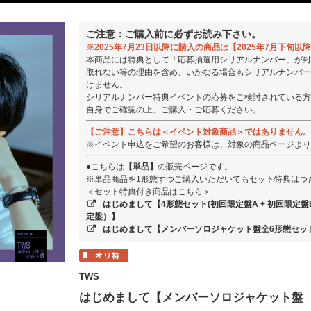
ご注意：ご購入前に必ずお読み下さい。
※2025年7月23日以降に購入の商品は【2025年7月下旬
本商品には特典として「応募抽選用シリアルナンバー」が封
取れない等の理由を含め、いかなる場合もシリアルナンバー
けません。
シリアルナンバー特典イベントの応募をご検討されている方
自身でご確認の上、ご購入・ご応募ください。
【ご注意】こちらは＜イベント対象商品＞ではありません。
※イベント申込をご希望のお客様は、対象の商品ページより
●こちらは
【単品】
の販売ページです。
※単品商品を1形態ずつご購入いただいてもセット特典はつ
＜セット特典付き商品はこちら＞
はじめまして【4形態セット(初回限定盤A + 初回限定盤B + 通
定盤）】
はじめまして【メンバーソロジャケット盤全6形態セッ
TWS
はじめまして【メンバーソロジャケット盤（