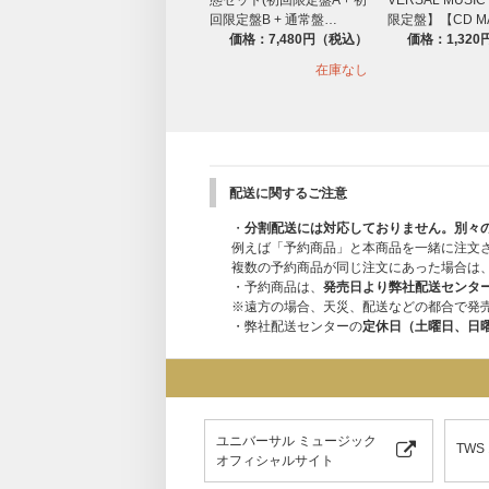
回限定盤B + 通常盤…
限定盤】【CD M
価格：7,480円（税込）
価格：1,32
在庫なし
配送に関するご注意
・
分割配送には対応しておりません。別々
例えば「予約商品」と本商品を一緒に注文
複数の予約商品が同じ注文にあった場合は
・予約商品は、
発売日より弊社配送センタ
※遠方の場合、天災、配送などの都合で発
・弊社配送センターの
定休日（土曜日、日
ユニバーサル ミュージック
TWS
オフィシャルサイト