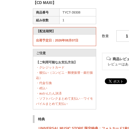
【CD MAXI】
商品番号
TYCT-39308
組み枚数
1
【配送期間】
数量
出荷予定日：2026年08月07日
ご注意
商品レビ
【ご利用可能なお支払方法】
レビューはあ
・クレジットカード
・後払い（コンビニ・郵便振替・銀行振
込）
・代金引換
・d払い
・auかんたん決済
・ソフトバンクまとめて支払い・ワイモ
バイルまとめて支払い
特典
UNIVERSAL MUSIC STORE 限定特典：フォトカード1