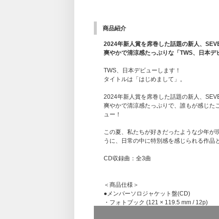
商品紹介
2024年新人賞を席巻した話題の新人、SEV
爽やかで清涼感たっぷりな「TWS、日本デ
TWS、日本デビューします！
タイトルは「はじめまして」。
2024年新人賞を席巻した話題の新人、SE
爽やかで清涼感たっぷりで、誰もが感じたこと
ュー！
この夏、私たちが好きだったような少年が
うに、日常の中に特別感を感じられる作品
CD収録曲：全3曲
＜商品仕様＞
●メンバーソロジャケット盤(CD)
・フォトブック (121 × 119.5 mm / 12p)
・ソロフォトカード (54 × 85 mm / 各