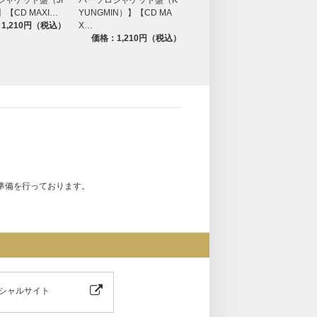
】【CD MAXI…
YUNGMIN）】【CD MA
HINYU）】【CD MAXI…
O
1,210円（税込）
X…
価格：1,210円（税込）
X
価格：1,210円（税込）
在庫なし
準備を行っております。
シャルサイト