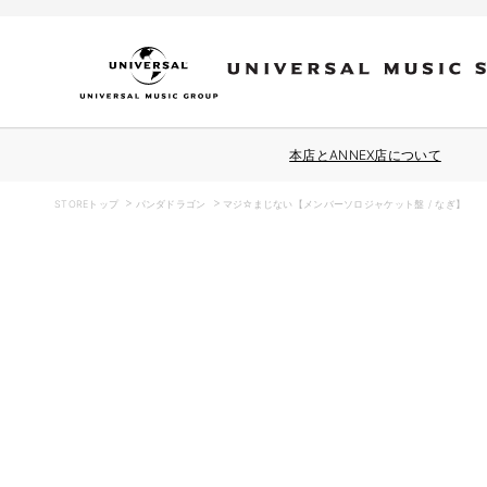
コンテ
ンツに
進む
本店とANNEX店について
STOREトップ
パンダドラゴン
マジ☆まじない【メンバーソロジャケット盤 / なぎ】
商品情
報にス
キップ