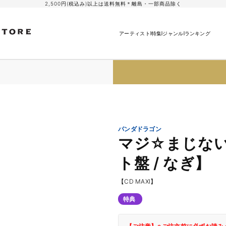
2,500円(税込み)以上は送料無料＊離島・一部商品除く
アーティスト
特集
ジャンル
ランキング
パンダドラゴン
マジ☆まじな
ト盤 / なぎ】
【CD MAXI】
特典