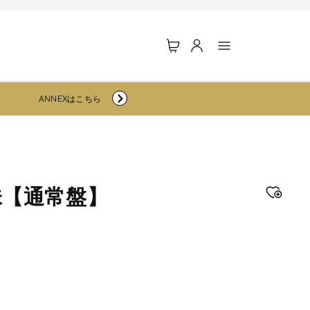
ロ
カ
グ
ー
イ
ト
ン
ANNEXはこちら
味【通常盤】