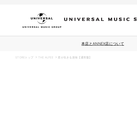
コンテ
ンツに
進む
本店とANNEX店について
STOREトップ
THE ALFEE
君が生きる意味【通常盤】
商品情
報にス
キップ