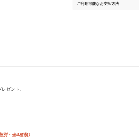
ご利用可能なお支払方法
を
を
減
増
ら
や
す
す
プレゼント。
態別・全4種類）