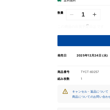
価
送料無料
格
数量
THE
THE
ALFEE
ALFEE
この商品の出荷予定日は
です
/
/
君
君
が
が
生
生
き
き
発売日
2025年12月24日 (水)
る
る
意
意
味
味
商品番号
TYCT-60257
【通
【通
組み枚数
1
常
常
盤】
盤】
【CD】
【CD】
キャンセル・返品について
商品についてのお問い合わ
の
の
数
数
量
量