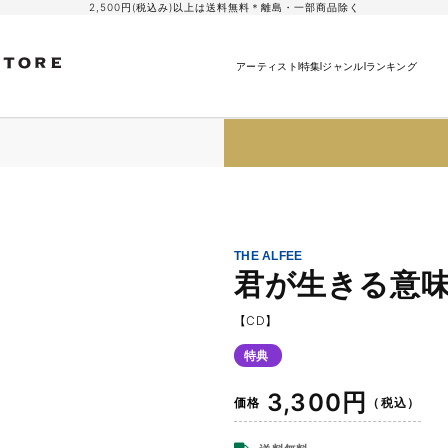
2,500円(税込み)以上は送料無料＊離島・一部商品除く
アーティスト
特集
ジャンル
ランキング
THE ALFEE
君が生きる意
【CD】
特典
通
3,300円
価格
（税込）
常