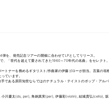
第4弾を、発売記念ツアーの開催に合わせてLPとしてリリース。
で、「世代を超えて愛されてきた1960～70年代の名曲」をセレク
パートナーを務めるギタリスト/作曲家の伊藤ゴローが担当。言葉の垣
たっています。
歌手である原田知世ならではのナチュラル・テイストのポップ・アルバ
小川慶太(ds, per), 角銅真実(per), 伊藤彩(violin), 結城貴弘(cello), 坂本