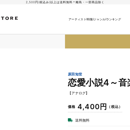
2,500円(税込み)以上は送料無料＊離島・一部商品除く
アーティスト
特集
ジャンル
ランキング
原田知世
恋愛小説4～音
【アナログ】
通
4,400円
価格
（税込）
常
価
送料無料
格