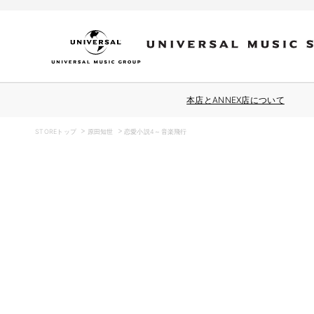
コンテ
ンツに
進む
本店とANNEX店について
STOREトップ
原田知世
恋愛小説4～音楽飛行
商品情
報にス
キップ