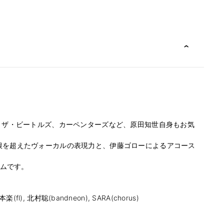
ト。ザ・ビートルズ、カーペンターズなど、原田知世自身もお気
根を超えたヴォーカルの表現力と、伊藤ゴローによるアコース
ムです。
楽(fl), 北村聡(bandneon), SARA(chorus)