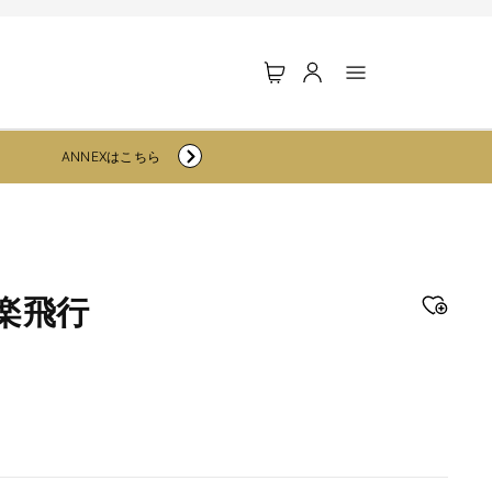
ロ
カ
グ
ー
イ
ト
ン
ANNEXはこちら
楽飛行