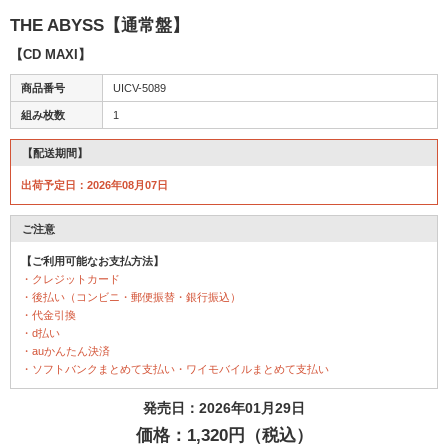
THE ABYSS【通常盤】
【CD MAXI】
商品番号
UICV-5089
組み枚数
1
【配送期間】
出荷予定日：2026年08月07日
ご注意
【ご利用可能なお支払方法】
・クレジットカード
・後払い（コンビニ・郵便振替・銀行振込）
・代金引換
・d払い
・auかんたん決済
・ソフトバンクまとめて支払い・ワイモバイルまとめて支払い
発売日：2026年01月29日
価格：1,320円（税込）