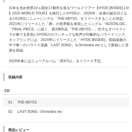
日本を含め世界10ヵ国全17都市を巡るワールドツアー【HYDE [INSIDE] LIV
E 2025 WORLD TOUR】を敢行したHYDEが、2026年、自身の誕生日とな
る1月29日にニューシングル「THE ABYSS」をリリースすることが決定。
2021年にリリースした「静」の世界観を表現したシングル「NOSTALGIC」
「FINAL PIECE」に続く、第3弾作品「THE ABYSS」。壮大なオーケスト
ラが奏でる音色にHYDEのロマンチックな歌声が印象的なバラードソング。
カップリングには、2024年にリリースした「HYDE [INSIDE]」収録楽曲の
中で唯一のバラード楽曲「LAST SONG」をOrchestra ver.として新録した音
源を収録。
2026年春にはニューアルバム「JEKYLL」をリリース予定。
収録内容
CD
01.
THE ABYSS
02.
LAST SONG - Orchestra ver. -
商品レビュー