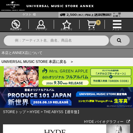
ゲスト
様
0
商品を探す
マイページ
お気に入り
カート
メニュー
本店とANNEX店について
UNIVERSAL MUSIC STORE 本店に戻る ＞
STOREトップ
>
HYDE
>
THE ABYSS【通常盤】
HYDE バイオグラフィー