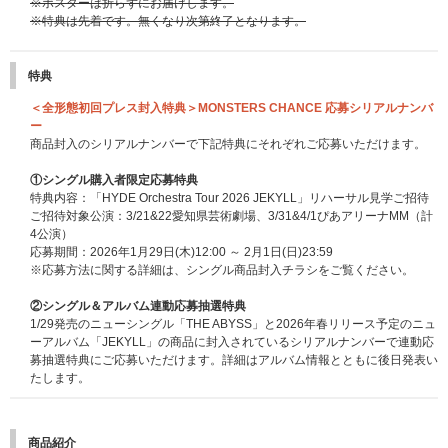
※ポスターは折らずにお届けします。
※特典は先着です。無くなり次第終了となります。
特典
＜全形態初回プレス封入特典＞MONSTERS CHANCE 応募シリアルナンバ
ー
商品封入のシリアルナンバーで下記特典にそれぞれご応募いただけます。
①シングル購入者限定応募特典
特典内容：「HYDE Orchestra Tour 2026 JEKYLL」リハーサル見学ご招待
ご招待対象公演：3/21&22愛知県芸術劇場、3/31&4/1ぴあアリーナMM（計
4公演）
応募期間：2026年1月29日(木)12:00 ～ 2月1日(日)23:59
※応募方法に関する詳細は、シングル商品封入チラシをご覧ください。
②シングル＆アルバム連動応募抽選特典
1/29発売のニューシングル「THE ABYSS」と2026年春リリース予定のニュ
ーアルバム「JEKYLL」の商品に封入されているシリアルナンバーで連動応
募抽選特典にご応募いただけます。詳細はアルバム情報とともに後日発表い
たします。
商品紹介