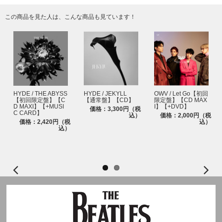
この商品を見た人は、こんな商品も見ています！
HYDE / THE ABYSS
HYDE / JEKYLL
OWV / Let Go【初回
【初回限定盤】【C
【通常盤】【CD】
限定盤】【CD MAX
D MAXI】【+MUSI
I】【+DVD】
価格：3,300円（税
C CARD】
込）
価格：2,000円（税
価格：2,420円（税
込）
込）