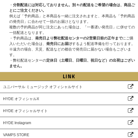
・
分割配送には対応しておりません。別々の配送をご希望の場合は、商品ご
とにご注文ください。
例えば「予約商品」と本商品を一緒に注文されますと、本商品も「予約商品
の発売日」に合わせて一括のお届けとなります。
複数の予約商品が同じ注文にあった場合は、「一番遅い発売日」に併せての
一括配送となります。
・予約商品は、
発売日より弊社配送センターの2営業日前の正午まで
にご購
入いただいた場合は、
発売日にお届け
するよう配送準備を行っております。
※遠方の場合、天災、配送などの都合で発売日に届かない場合もございま
す。
・弊社配送センターの
定休日（土曜日、日曜日、祝日など）の出荷はござい
ません。
LINK
ユニバーサル ミュージック オフィシャルサイト
HYDE オフィシャルX
HYDE オフィシャルサイト
HYDE Instagram
VAMPS STORE