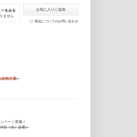
ューをみる
りません
商品についてのお問い合わせ
ター（絵柄共通）
選キャンペーン実施！
月8日（水）必着）