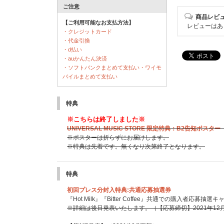
ご注意
商品レビ
【ご利用可能なお支払方法】
レビューはあ
・クレジットカード
・代金引換
・d払い
・auかんたん決済
・ソフトバンクまとめて支払い・ワイモ
バイルまとめて支払い
特典
※こちらは終了しました※
UNIVERSAL MUSIC STORE 限定特典：B2告知ポス
※ポスターは折らずにお届けします。
※特典は先着です。無くなり次第終了となります。
特典
初回プレス分封入特典:共通応募抽選券
『Hot Milk』『Bitter Coffee』共通での購入者応募抽
※詳細は後日発表いたします。（【応募締切】2021年12