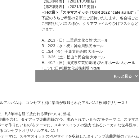
【第1弾発表】（2021/10/8更新）
【第2弾発表】（2021/11/1更新）
＜Hot賞＞「スキマスイッチ TOUR 2022 "cafe au 
下記のうちご希望の公演にご招待いたします。各会場ごとにペ
ご招待ひげパスのほか、クリアファイルやひげマスクなど
けます。
A…2/13（日）三重県文化会館 大ホール
B…2/23（水・祝）神奈川県民ホール
C…3/4（金）千葉文化会館 大ホール
D…3/26（土）松山市民会館 大ホール
E…4/17（日）滋賀県立芸術劇場 びわ湖ホール 大ホール
F…5/1 (日)札幌文化芸術劇場 hitaru
G…5/18(水)神戸国際会館こくさいホール
もっと見る
H…6/5（日）岩手県民会館 大ホール
I…6/25（土）上越文化会館 大ホール
J…7/3（日）メディキット県民文化センター(宮崎県立芸術
【キャンペーン応募締切】2021年12月15日（水）必着
ナルアルバムは、コンセプト別に楽曲が収録されたアルバム2枚同時リリース！
＜Bitter賞＞「スキマスイッチ TOUR 2022 ""cafe a
演後に開催！
以来、約3年半を経て放たれる新作ついに登場。
オンラインひげミート＆グリートにご招待。
された楽曲を含む、タイアップ楽曲満載の“今、求められているもの”をテーマに、スキマ
【キャンペーン応募締切】2021年12月15日（水）必着
“今、メンバーが作りたいもの”をテーマに、スキマスイッチの魅力であるシニカルな世界
するコンセプトオリジナルアルバム！
＜スキマスイッチ賞＞直筆サイン入り「Hot Milk」＆「Bitt
るもの”をテーマに、スキマスイッチのPOPサイドを収録したタイアップ楽曲満載のアルバ