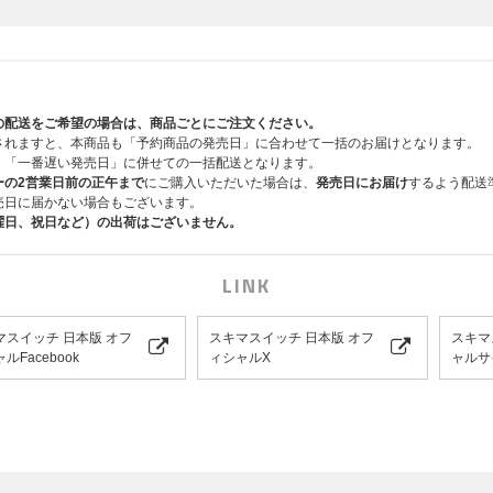
の配送をご希望の場合は、商品ごとにご注文ください。
されますと、本商品も「予約商品の発売日」に合わせて一括のお届けとなります。
、「一番遅い発売日」に併せての一括配送となります。
ーの2営業日前の正午まで
にご購入いただいた場合は、
発売日にお届け
するよう配送
売日に届かない場合もございます。
曜日、祝日など）の出荷はございません。
LINK
マスイッチ 日本版 オフ
スキマスイッチ 日本版 オフ
スキマ
ルFacebook
ィシャルX
ャルサ