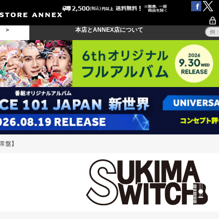
る ＞
本店とANNEX店について
【通常盤】