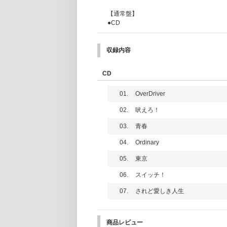
【通常盤】
●CD
収録内容
CD
01.
OverDriver
02.
吠えろ！
03.
青春
04.
Ordinary
05.
東京
06.
スイッチ！
07.
されど愛しき人生
商品レビュー