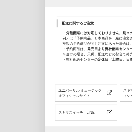
配送に関するご注意
・
分割配送には対応しておりません。別々
例えば「予約商品」と本商品を一緒に注文
複数の予約商品が同じ注文にあった場合は
・予約商品は、
発売日より弊社配送センタ
※遠方の場合、天災、配送などの都合で発
・弊社配送センターの
定休日（土曜日、日
ユニバーサル ミュージック
スキ
オフィシャルサイト
ィシャ
スキマスイッチ LINE