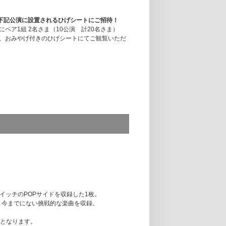
lait"」下記公演に設置されるひげシートにご招待！
ア1組 2名さま（10公演 計20名さま）
、おみやげ付きのひげシートにてご観覧いただ
劇場)
u lait""」2月23日（水・祝）神奈川県民ホール公演終
スイッチのPOPサイドを収録した1枚。
観や、今までにない挑戦的な楽曲を収録。
er Coffee」ポスター 50名さま
ムとなります。