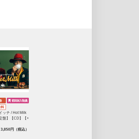
チ / Hot Milk
定盤】【CD】【+
3,850円（税込）