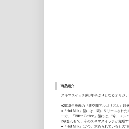
商品紹介
スキマスイッチ約3年半ぶりとなるオリジ
●2018年発表の『新空間アルゴリズム』
●『Hot Milk』盤には、既にリリース
一方、『Bitter Coffee』盤には、
2枚合わせて、今のスキマスイッチが完成
●『Hot Milk』は“今、求められてい