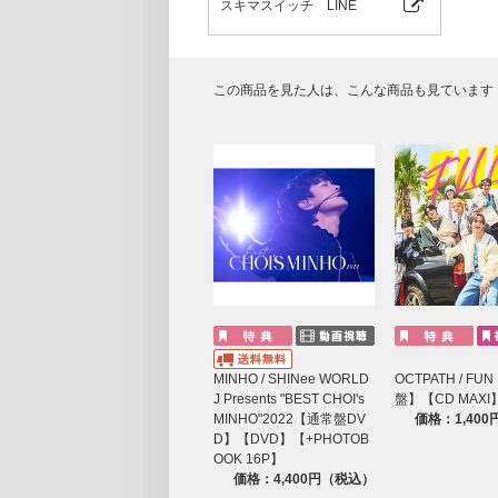
スキマスイッチ LINE
この商品を見た人は、こんな商品も見ています
MINHO / SHINee WORLD
OCTPATH / F
J Presents "BEST CHOI's
盤】【CD MAXI
MINHO"2022【通常盤DV
価格：1,40
D】【DVD】【+PHOTOB
OOK 16P】
価格：4,400円（税込）