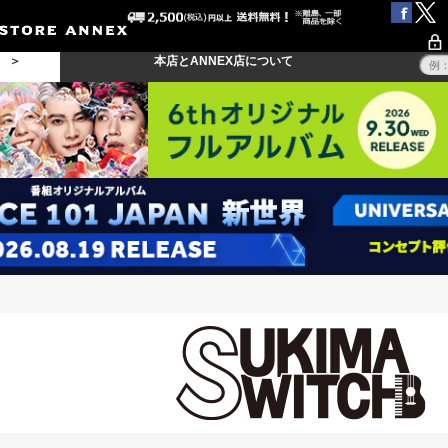
る ＞
本店とANNEX店について