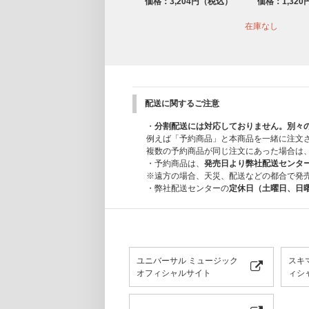
価格：3,204円（税込）
価格：1,32
在庫なし
配送に関するご注意
・
分割配送には対応しておりません。別々
例えば「予約商品」と本商品を一緒に注文
複数の予約商品が同じ注文にあった場合は
・予約商品は、
発売日より弊社配送センタ
※遠方の場合、天災、配送などの都合で発
・弊社配送センターの
定休日（土曜日、日
ユニバーサル ミュージック
スキ
オフィシャルサイト
ィシャ