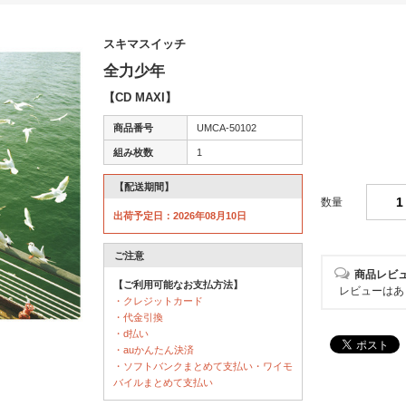
スキマスイッチ
全力少年
【CD MAXI】
商品番号
UMCA-50102
組み枚数
1
【配送期間】
数量
出荷予定日：2026年08月10日
ご注意
商品レビ
【ご利用可能なお支払方法】
レビューはあ
・クレジットカード
・代金引換
・d払い
・auかんたん決済
・ソフトバンクまとめて支払い・ワイモ
バイルまとめて支払い