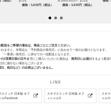
0円（税込）
【CD】
st 2003-2013～【CD】
価格：
価格：3,630円（税込）
価格：3,630円（税込）
の配送をご希望の場合は、商品ごとにご注文ください。
されますと、本商品も「予約商品の発売日」に合わせて一括のお届けとなります。
、「一番遅い発売日」に併せての一括配送となります。
ーの2営業日前の正午まで
にご購入いただいた場合は、
発売日にお届け
するよう配送
売日に届かない場合もございます。
曜日、祝日など）の出荷はございません。
LINK
マスイッチ 日本版 オフ
スキマスイッチ 日本版 オフ
スキマ
ルFacebook
ィシャルX
ャルサ