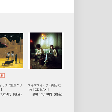
ッチ / 空創クリ
スキマスイッチ / 奏(かな
D】
で)【CD MAXI】
3,204円（税込）
価格：1,320円（税込）