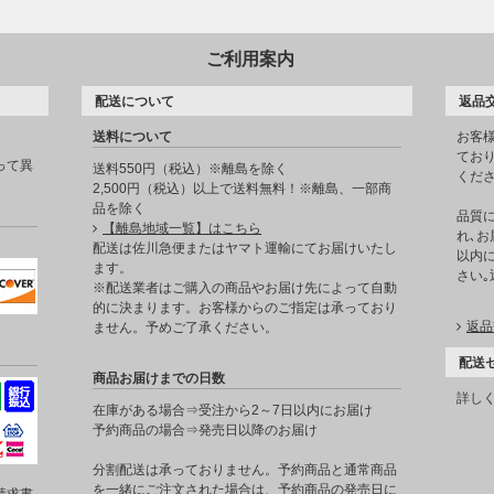
ご利用案内
配送について
返品
送料について
お客
てお
って異
送料550円（税込）※離島を除く
くだ
2,500円（税込）以上で送料無料！※離島、一部商
品を除く
品質
【離島地域一覧】はこちら
れ､お
。
配送は佐川急便またはヤマト運輸にてお届けいたし
以内に
ます。
さい
※配送業者はご購入の商品やお届け先によって自動
的に決まります。お客様からのご指定は承っており
返品
ません。予めご了承ください。
配送
商品お届けまでの日数
詳し
在庫がある場合⇒受注から2～7日以内にお届け
予約商品の場合⇒発売日以降のお届け
分割配送は承っておりません。予約商品と通常商品
を一緒にご注文された場合は、予約商品の発売日に