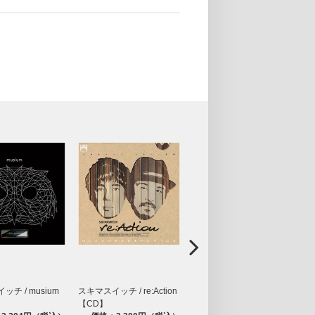
チ / musium
スキマスイッチ / re:Action
スキマスイッチ / グレイテ
ス
【CD】
スト・ヒッツ【CD】