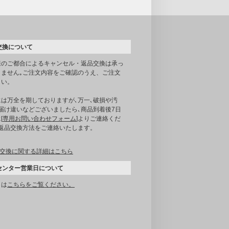
交換について
様のご都合によるキャンセル・返品交換は承っ
りません｡ご注文内容をご確認のうえ、ご注文
さい。
には万全を期しておりますが､万一､破損や汚
届け違いなどございましたら､商品到着後7日
[
専用お問い合わせフォーム
]よりご連絡くだ
｡返品交換方法をご連絡いたします。
交換に関する詳細はこちら
センター営業日について
くは
こちらをご覧ください。