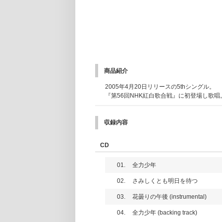
商品紹介
2005年4月20日リリースの5thシングル。
『第56回NHK紅白歌合戦』に初登場し歌唱
収録内容
CD
01.
全力少年
02.
さみしくとも明日を待つ
03.
花曇りの午後 (instrumental)
04.
全力少年 (backing track)