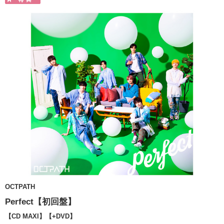
OCTPATH
Perfect【初回盤】
【CD MAXI】【+DVD】