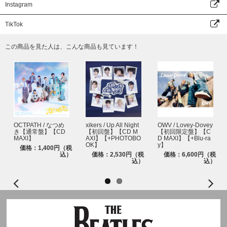
Instagram
TikTok
この商品を見た人は、こんな商品も見ています！
OCTPATH / なつめ
xikers / Up All Night
OWV / Lovey-Dovey
き【通常盤】【CD
【初回盤】【CD M
【初回限定盤】【C
MAXI】
AXI】【+PHOTOBO
D MAXI】【+Blu-ra
OK】
y】
価格：1,400円（税
込）
価格：2,530円（税
価格：6,600円（税
込）
込）