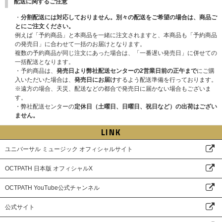
配送に関するご注意
・
分割配送には対応しておりません。別々の配送をご希望の場合は、商品ご
とにご注文ください。
例えば「予約商品」と本商品を一緒に注文されますと、本商品も「予約商品
の発売日」に合わせて一括のお届けとなります。
複数の予約商品が同じ注文にあった場合は、「一番遅い発売日」に併せての
一括配送となります。
・予約商品は、
発売日より弊社配送センターの2営業日前の正午まで
にご購
入いただいた場合は、
発売日にお届け
するよう配送準備を行っております。
※遠方の場合、天災、配送などの都合で発売日に届かない場合もございま
す。
・弊社配送センターの
定休日（土曜日、日曜日、祝日など）の出荷はござい
ません。
LINK
ユニバーサル ミュージック オフィシャルサイト
OCTPATH 日本版 オフィシャルX
OCTPATH YouTube公式チャンネル
公式サイト