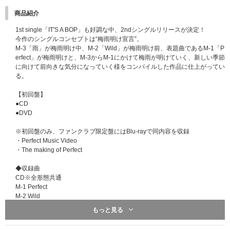
商品紹介
1st single「IT'S A BOP」も好調な中、2ndシングルリリースが決定！
今作のシングルコンセプトは“梅雨明け宣言”。
M-3「雨」が梅雨明け中、M-2「Wild」が梅雨明け前、表題曲であるM-1「P
erfect」が梅雨明けと、M-3からM-1にかけて梅雨が明けていく、新しい季節
に向けて前向きな気分になっていく様をコンパイルした作品に仕上がってい
る。
【初回盤】
●CD
●DVD
※初回盤のみ、ファンクラブ限定盤にはBlu-rayで同内容を収録
・Perfect Music Video
・The making of Perfect
◆収録曲
CD※全形態共通
M-1 Perfect
M-2 Wild
M-3 雨
もっと見る
M-4 Perfect -instrumental-
M-5 Wild -instrumental-