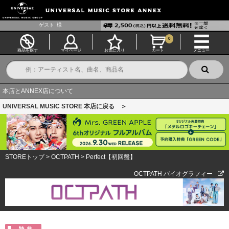
ゲスト
様
0
商品を探す
マイページ
お気に入り
カート
メニュー
本店とANNEX店について
UNIVERSAL MUSIC STORE 本店に戻る ＞
STOREトップ
>
OCTPATH
>
Perfect【初回盤】
OCTPATH バイオグラフィー