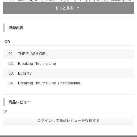
収録。
もっと見る
さらに2024年11月13日(水),14日(木)には自身初となるファンコンサート「2
024 1ST IS:SUE ASSEMBLE - WE ARE IS:SUE」をパシフィコ横浜 国立大
ホールで開催することを発表し、ますます注目が高まっている。
収録内容
初回限定盤A,Bは24ページのフォトブック付き。
CD
【初回限定盤B】
01.
THE FLASH GIRL
CD＋フォトブック（24P）
02.
Breaking Thru the Line
03.
Butterfly
04.
Breaking Thru the Line（Instrumental）
商品レビュー