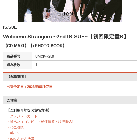
IS:SUE
Welcome Strangers ~2nd IS:SUE~【初回限定盤B】
【CD MAXI】【+PHOTO BOOK】
商品番号
UMCK-7259
組み枚数
1
【配送期間】
出荷予定日：2026年08月07日
ご注意
【ご利用可能なお支払方法】
・クレジットカード
・後払い（コンビニ・郵便振替・銀行振込）
・代金引換
・d払い
・auかんたん決済