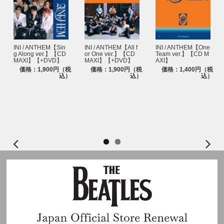
INI / ANTHEM【Sin
INI / ANTHEM【All f
INI / ANTHEM【One
g Along ver.】【CD
or One ver.】【CD
Team ver.】【CD M
MAXI】【+DVD】
MAXI】【+DVD】
AXI】
価格：1,900円（税
価格：1,900円（税
価格：1,400円（税
込）
込）
込）