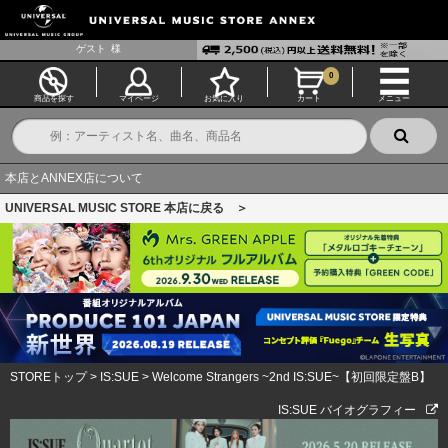
ゲスト
様
0
商品を探す
マイページ
お気に入り
カート
メニュー
本店とANNEX店について
UNIVERSAL MUSIC STORE 本店に戻る ＞
STOREトップ
>
IS:SUE
>
Welcome Strangers ~2nd IS:SUE~【初回限定盤B】
IS:SUE バイオグラフィー