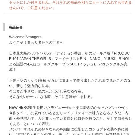
【応募期間】
セットにしか付きません。それぞれの商品を別々にカートに入れても付きま
2024年11月12日（火）11:00～2024年11月25日（月）10:00
せんので、ご注意ください。
●1回目
応募期間：
2024年11月12日（火）11:00～2024年11月14日（木）10:00
当落発表：2024年11月15日（金）17:00頃
商品紹介
●2回目
応募期間：
2024年11月14日（木）11:00～2024年11月18日（月）10:00
Welcome Strangers
当落発表：2024年11月20日（水）17:00頃
ようこそ！変わり者たちの世界へ
●3回目
応募期間：
2024年11月18日（月）11:00～2024年11月25日（月）10:00
日本最大級のサバイバルオーディション番組、初のガールズ版「PRODUC
当落発表：2024年11月29日（金）17:00頃
E 101 JAPAN THE GIRLS」ファイナリストRIN、NANO、YUUKI、RINOに
よる話題の4人組ガールズグループIS:SUE (イッシュ)、2nd シングルが完
※商品が届かない､受け取れない等の理由を含め､いかなる場合も上記応募期
成！
間以外はご応募いただけません｡あらかじめご了承ください。
※商品受取日と上記スケジュールを必ずご自身でご確認の上､ご購入･ご応募
正体不明のカケラ(異種)が互いに集まって作り出したこれまで見たことのな
ください。
い、新しく魅力的な世界。
今はまだ小さな、他の人とは少し異なる存在。
その他詳細はこちらをご確認ください。
そんな4人が一つになる時、そこに意味が生まれる。
※初回プレス分のみの封入特典となります。初回分終了後も商品ページの表
NEW HERO誕生を描いたデビュー作から更に磨きのかかったメンバーが、
記の変更はございません。ご了承ください。
今作タイトルに表れているとおりマイノリティーの味方となるような、内
面・外見問わず、人と変わっている自分に自身を持つこと、そして自分らし
くあることについて表現。
メンバーぞれぞれの好きなものを細部に投影したコンセプト衣装を身に纏
い、“異種”であることの強さ、美しさ、かっこよさを追究した新録曲を4曲