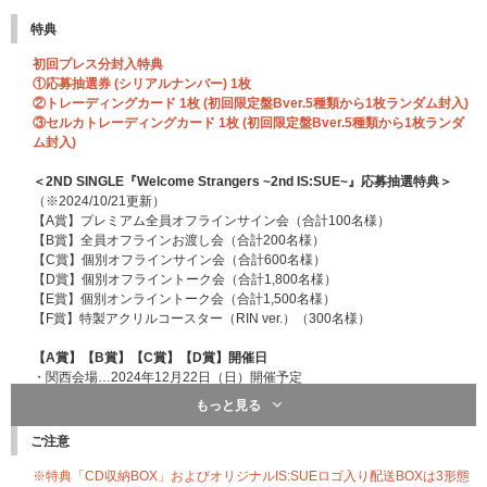
特典
初回プレス分封入特典
①応募抽選券 (シリアルナンバー) 1枚
②トレーディングカード 1枚 (初回限定盤Bver.5種類から1枚ランダム封入)
③セルカトレーディングカード 1枚 (初回限定盤Bver.5種類から1枚ランダ
ム封入)
＜2ND SINGLE『Welcome Strangers ~2nd IS:SUE~』応募抽選特典＞
（※2024/10/21更新）
【A賞】プレミアム全員オフラインサイン会（合計100名様）
【B賞】全員オフラインお渡し会（合計200名様）
【C賞】個別オフラインサイン会（合計600名様）
【D賞】個別オフライントーク会（合計1,800名様）
【E賞】個別オンライントーク会（合計1,500名様）
【F賞】特製アクリルコースター（RIN ver.）（300名様）
【A賞】【B賞】【C賞】【D賞】開催日
・関西会場…2024年12月22日（日）開催予定
・関東会場…2025年1月12日（日）開催予定
もっと見る
【E賞】開催日
ご注意
2024年12月14日（土）開催予定
※特典「CD収納BOX」およびオリジナルIS:SUEロゴ入り配送BOXは3形態