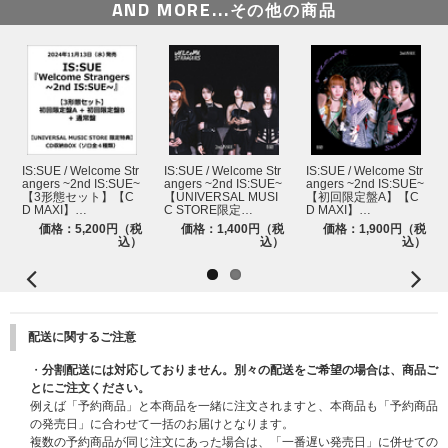
AND MORE...
その他の商品
IS:SUE / Welcome Str
IS:SUE / Welcome Str
IS:SUE / Welcome Str
angers ~2nd IS:SUE~
angers ~2nd IS:SUE~
angers ~2nd IS:SUE~
【3形態セット】【C
【UNIVERSAL MUSI
【初回限定盤A】【C
D MAXI】…
C STORE限定…
D MAXI】…
価格：5,200円（税
価格：1,400円（税
価格：1,900円（税
込）
込）
込）
配送に関するご注意
・
分割配送には対応しておりません。別々の配送をご希望の場合は、商品ご
とにご注文ください。
例えば「予約商品」と本商品を一緒に注文されますと、本商品も「予約商品
の発売日」に合わせて一括のお届けとなります。
複数の予約商品が同じ注文にあった場合は、「一番遅い発売日」に併せての