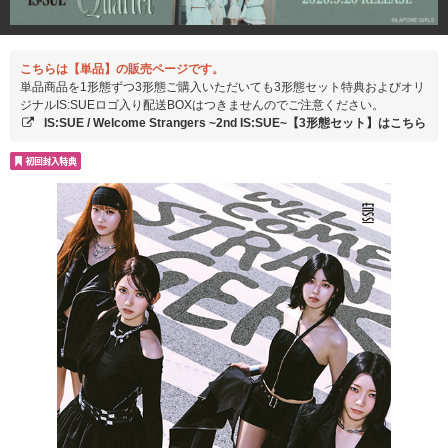
こちらは【単品】の販売ページです。
単品商品を1形態ずつ3形態ご購入いただいても3形態セット特典およびオリ
ジナルIS:SUEロゴ入り配送BOXはつきませんのでご注意ください。
IS:SUE / Welcome Strangers ~2nd IS:SUE~【3形態セット】はこちら