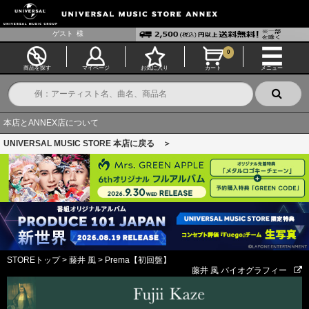
ゲスト
様
0
商品を探す
マイページ
お気に入り
カート
メニュー
本店とANNEX店について
UNIVERSAL MUSIC STORE 本店に戻る ＞
STOREトップ
>
藤井 風
>
Prema【初回盤】
藤井 風 バイオグラフィー