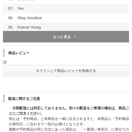
07.
You
08.
Okay, Goodbye
09.
Forever Young
もっと見る
DISC 2
商品レビュー
01.
grace
02.
Feelin’ Go(o)d
03.
Workin’ Hard
04.
It’s Alright
05.
花
配送に関するご注意
06.
満ちてゆく
・
分割配送には対応しておりません。別々の配送をご希望の場合は、商品ご
07.
真っ白
とにご注文ください。
例えば「予約商品」と本商品を一緒に注文されますと、本商品も「予約商品
の発売日」に合わせて一括のお届けとなります。
複数の予約商品が同じ注文にあった場合は、「一番遅い発売日」に併せての