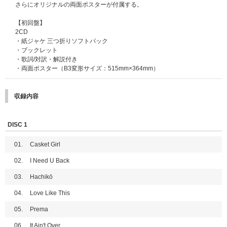
さらにオリジナルの両面ポスターが付属する。
【初回盤】
2CD
・紙ジャケ 三つ折りソフトパック
・ブックレット
・歌詞/対訳・解説付き
・両面ポスター（B3変形サイズ：515mm×364mm）
収録内容
DISC 1
01.
Casket Girl
02.
I Need U Back
03.
Hachikō
04.
Love Like This
05.
Prema
06.
It Ain't Over