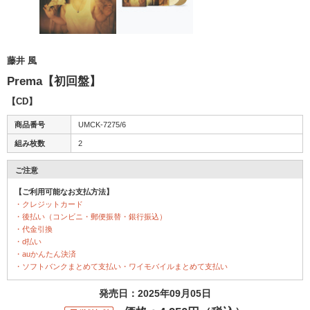
藤井 風
Prema【初回盤】
【CD】
商品番号
UMCK-7275/6
組み枚数
2
ご注意
【ご利用可能なお支払方法】
・クレジットカード
・後払い（コンビニ・郵便振替・銀行振込）
・代金引換
・d払い
・auかんたん決済
・ソフトバンクまとめて支払い・ワイモバイルまとめて支払い
発売日：2025年09月05日