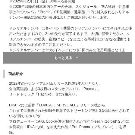
※2025年12月5日（金）18時～応募開始
※2026年以降の日本国内ツアーの会場、スケジュール、申込詳細・注意事
項は3rdアルバム『Prema』CD初回盤・通常盤・LPに封入されるシリアル
ナンバー用紙に記載の応募URLよりご確認お願いいたします。
※シリアルナンバーは各イベント共通のシリアルナンバーにてそれぞれご使
用いただきますので、2つの受付が完了するまで、大切に保管ください。シ
リアルナンバーの紛失、盗難(コピー)などによる再発行はいかなる理由でも
対応できかねますのでご注意ください。
※シリアルナンバーは1つのイベントにつき1回のみの使用可能となりま
す。
もっと見る
※シリアルナンバーを複数所持されている場合でも、それぞれのお申し込み
はお一人様につき1シリアルナンバーのみ有効となります。予めご了承くだ
さい。
商品紹介
2022年のセカンドアルバムリリース以降3年ぶりとなり、
全曲英語詞による3枚目のスタジオアルバム「Prema」。
リードトラック「Hachikō」含む9曲入り。
DISC 2には前作「LOVE ALL SERVE ALL」リリース後から
これまでに発表された6曲(全世界でストリーミング累計3.5億回再生されて
いる“満ちてゆく”や
プロデューサーにA.G. Cookを迎え制作された“花”, “Feelin’ Go(o)d”など)に
未発表曲「It’s Alright」を加えた作品「Pre: Prema（プリプレマ）」を収
録。