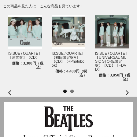
この商品を見た人は、こんな商品も見ています！
IS:SUE / QUARTET
IS:SUE / QUARTET
IS:SUE / QUARTET
【通常盤】【CD】
【初回限定盤A】
【UNIVERSAL MU
【CD】【+Photobo
SIC STORE限定
価格：3,300円（税
ok】
盤】【CD】【+DV
込）
D】
価格：4,400円（税
込）
価格：3,850円（税
込）