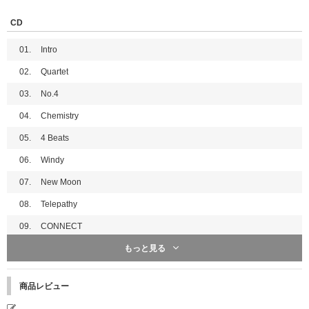
【初回限定盤B】
CD
CD＋PHOTOBOOK
仕様：デジパック仕様
01.
Intro
02.
Quartet
03.
No.4
04.
Chemistry
05.
4 Beats
06.
Windy
07.
New Moon
08.
Telepathy
09.
CONNECT
もっと見る
10.
THE FLASH GIRL
11.
SHINING (QUARTET ver.)
商品レビュー
12.
Phase (QUARTET ver.)