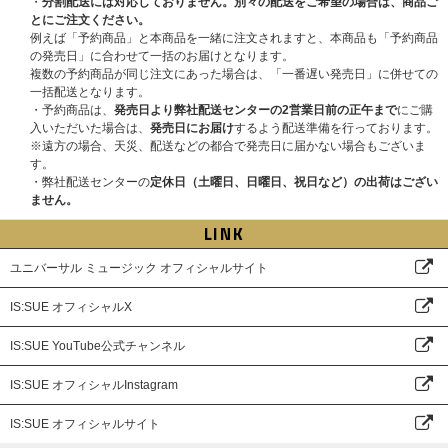
・
分割配送には対応しておりません。別々の配送をご希望の場合は、商品ご
とにご注文ください。
例えば「予約商品」と本商品を一緒に注文されますと、本商品も「予約商品
の発売日」に合わせて一括のお届けとなります。
複数の予約商品が同じ注文にあった場合は、「一番遅い発売日」に併せての
一括配送となります。
・予約商品は、
発売日より弊社配送センターの2営業日前の正午まで
にご購
入いただいた場合は、
発売日にお届け
するよう配送準備を行っております。
※遠方の場合、天災、配送などの都合で発売日に届かない場合もございま
す。
・弊社配送センターの
定休日（土曜日、日曜日、祝日など）の出荷はござい
ません。
LINK
ユニバーサル ミュージック オフィシャルサイト
IS:SUE オフィシャルX
IS:SUE YouTube公式チャンネル
IS:SUE オフィシャルInstagram
IS:SUE オフィシャルサイト