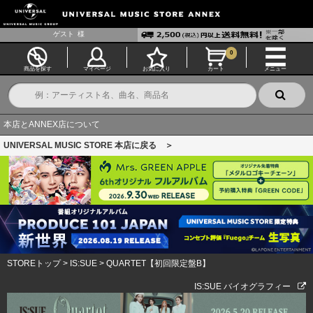
ゲスト
様
0
商品を探す
マイページ
お気に入り
カート
メニュー
本店とANNEX店について
UNIVERSAL MUSIC STORE 本店に戻る ＞
STOREトップ
>
IS:SUE
>
QUARTET【初回限定盤B】
IS:SUE バイオグラフィー