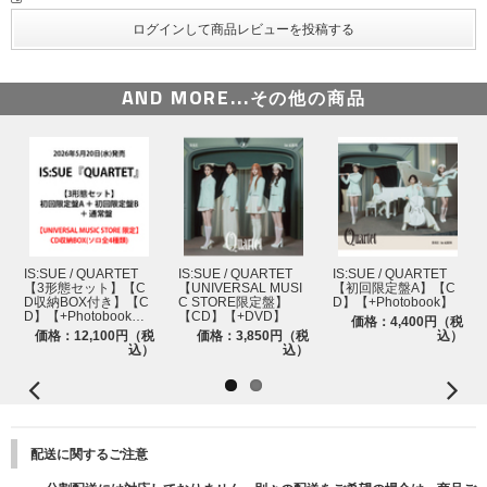
13.
Starstruck (QUARTET ver.)
14.
Butterfly
15.
Breaking Thru the Line
AND MORE...
その他の商品
IS:SUE / QUARTET
IS:SUE / QUARTET
IS:SUE / QUARTET
【3形態セット】【C
【UNIVERSAL MUSI
【初回限定盤A】【C
D収納BOX付き】【C
C STORE限定盤】
D】【+Photobook】
D】【+Photobook…
【CD】【+DVD】
価格：4,400円（税
価格：12,100円（税
価格：3,850円（税
込）
込）
込）
配送に関するご注意