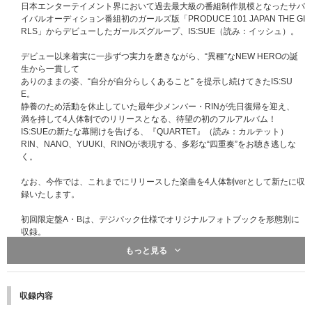
日本エンターテイメント界において過去最大級の番組制作規模となったサバ
イバルオーディション番組初のガールズ版「PRODUCE 101 JAPAN THE GI
RLS」からデビューしたガールズグループ、IS:SUE（読み：イッシュ）。
デビュー以来着実に一歩ずつ実力を磨きながら、“異種”なNEW HEROの誕
生から一貫して
ありのままの姿、“自分が自分らしくあること” を提示し続けてきたIS:SU
E。
静養のため活動を休止していた最年少メンバー・RINが先日復帰を迎え、
満を持して4人体制でのリリースとなる、待望の初のフルアルバム！
IS:SUEの新たな幕開けを告げる、『QUARTET』（読み：カルテット）
RIN、NANO、YUUKI、RINOが表現する、多彩な“四重奏”をお聴き逃しな
く。
なお、今作では、これまでにリリースした楽曲を4人体制verとして新たに収
録いたします。
初回限定盤A・Bは、デジパック仕様でオリジナルフォトブックを形態別に
収録。
もっと見る
2026年5月24日(日)には、チケット即完で大成功を収めた初の全国ツアー
『2025 IS:SUE 1ST TOUR - IS:SUE IS COMING』の追加公演となる『2026
IS:SUE 1ST TOUR FINAL - IS:SUE IS COMING』を自身最大キャパの東京
ガーデンシアターで開催。
収録内容
今、勢いの止まらないIS:SUEをお見逃しなく。