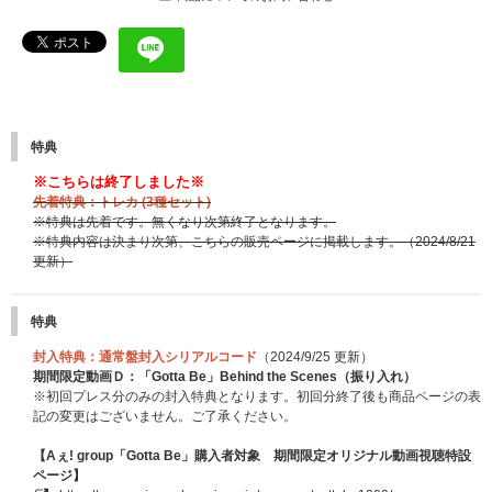
特典
※こちらは終了しました※
先着特典：トレカ (3種セット)
※特典は先着です。無くなり次第終了となります。
※特典内容は決まり次第、こちらの販売ページに掲載します。
（2024/8/21
更新）
特典
封入特典：通常盤封入シリアルコード
（2024/9/25 更新）
期間限定動画Ｄ：「Gotta Be」Behind the Scenes（振り入れ）
※初回プレス分のみの封入特典となります。初回分終了後も商品ページの表
記の変更はございません。ご了承ください。
【Aぇ! group「Gotta Be」購入者対象 期間限定オリジナル動画視聴特設
ページ】