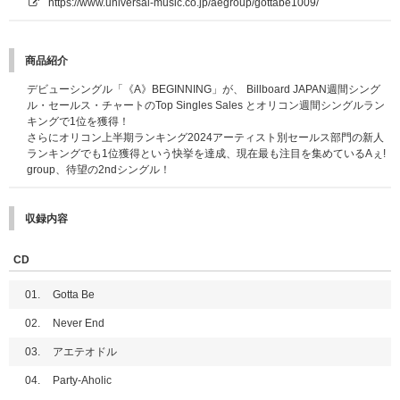
https://www.universal-music.co.jp/aegroup/gottabe1009/
商品紹介
デビューシングル「《A》BEGINNING」が、 Billboard JAPAN週間シング
ル・セールス・チャートのTop Singles Sales とオリコン週間シングルラン
キングで1位を獲得！
さらにオリコン上半期ランキング2024アーティスト別セールス部門の新人
ランキングでも1位獲得という快挙を達成、現在最も注目を集めているAぇ!
group、待望の2ndシングル！
収録内容
CD
01.
Gotta Be
02.
Never End
03.
アエテオドル
04.
Party-Aholic