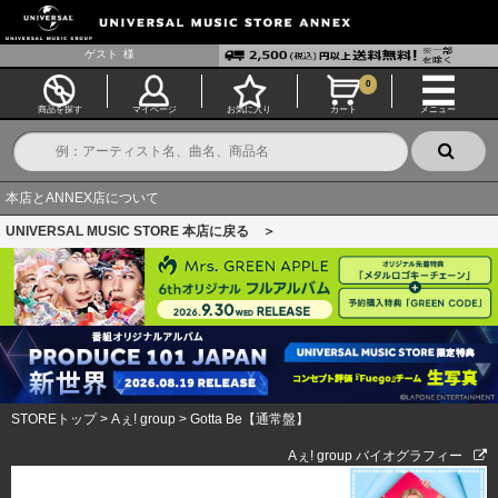
ゲスト
様
0
商品を探す
マイページ
お気に入り
カート
メニュー
本店とANNEX店について
UNIVERSAL MUSIC STORE 本店に戻る ＞
STOREトップ
>
Aぇ! group
>
Gotta Be【通常盤】
Aぇ! group バイオグラフィー