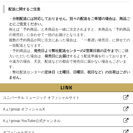
配送に関するご注意
・
分割配送には対応しておりません。別々の配送をご希望の場合は、商品ご
とにご注文ください。
例えば「予約商品」と本商品を一緒に注文されますと、本商品も「予約商品
の発売日」に合わせて一括のお届けとなります。
複数の予約商品が同じ注文にあった場合は、「一番遅い発売日」に併せての
一括配送となります。
・予約商品は、
発売日より弊社配送センターの2営業日前の正午まで
にご購
入いただいた場合は、
発売日にお届け
するよう配送準備を行っております。
※遠方の場合、天災、配送などの都合で発売日に届かない場合もございま
す。
・弊社配送センターの
定休日（土曜日、日曜日、祝日など）の出荷はござい
ません。
LINK
ユニバーサル ミュージック オフィシャルサイト
Aぇ! group オフィシャルX
Aぇ! group YouTube公式チャンネル
オフィシャルサイト