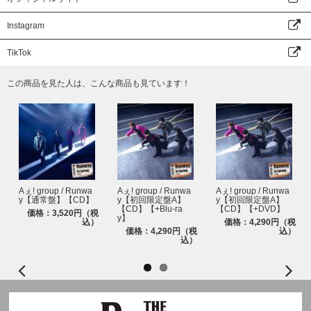
Instagram
TikTok
この商品を見た人は、こんな商品も見ています！
Aぇ! group / Runwa
Aぇ! group / Runwa
Aぇ! group / Runwa
y【通常盤】【CD】
y【初回限定盤A】
y【初回限定盤A】
【CD】【+Blu-ra
【CD】【+DVD】
価格：3,520円（税
y】
込）
価格：4,290円（税
価格：4,290円（税
込）
込）