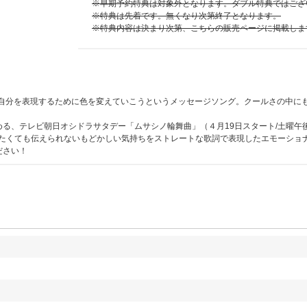
※早期予約特典は対象外となります。ダブル特典ではござ
※特典は先着です。無くなり次第終了となります。
※特典内容は決まり次第、こちらの販売ページに掲載しま
なく自分を表現するために色を変えていこうというメッセージソング。クールさの中にも熱
、テレビ朝日オシドラサタデー「ムサシノ輪舞曲」（４月19日スタート/土曜午後11:
、伝えたくても伝えられないもどかしい気持ちをストレートな歌詞で表現したエモーシ
ださい！