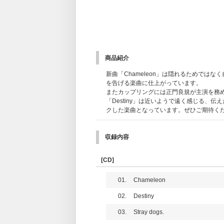
商品紹介
新曲「Chameleon」は隠れるためでは
を告げる楽曲に仕上がっています。
またカップリングには正門良規が主演を務める
「Destiny」は近いようで遠く感じる
クした楽曲となっています。ぜひご期待く
収録内容
[CD]
01.
Chameleon
02.
Destiny
03.
Stray dogs.