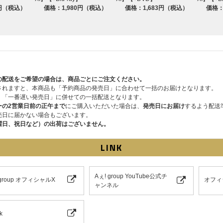
3円（税込）
価格：1,980円（税込）
価格：1,683円（税込）
価格：
の配送をご希望の場合は、商品ごとにご注文ください。
されますと、本商品も「予約商品の発売日」に合わせて一括のお届けとなります。
、「一番遅い発売日」に併せての一括配送となります。
ーの2営業日前の正午まで
にご購入いただいた場合は、
発売日にお届け
するよう配送
売日に届かない場合もございます。
曜日、祝日など）の出荷はございません。
LINK
Aぇ! group YouTube公式チ
 group オフィシャルX
オフィ
ャンネル
k