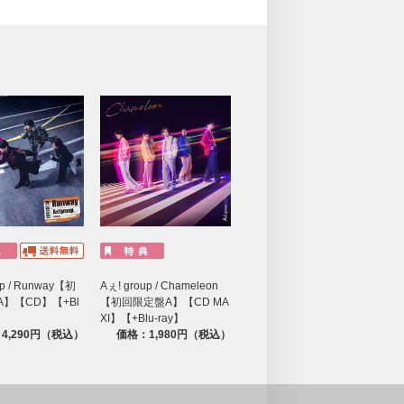
up / Runway【初
Aぇ! group / Chameleon
】【CD】【+Bl
【初回限定盤A】【CD MA
XI】【+Blu-ray】
4,290円（税込）
価格：1,980円（税込）