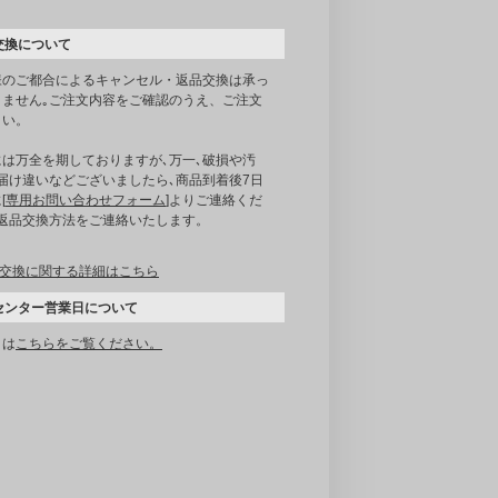
交換について
様のご都合によるキャンセル・返品交換は承っ
りません｡ご注文内容をご確認のうえ、ご注文
さい。
には万全を期しておりますが､万一､破損や汚
届け違いなどございましたら､商品到着後7日
[
専用お問い合わせフォーム
]よりご連絡くだ
｡返品交換方法をご連絡いたします。
交換に関する詳細はこちら
センター営業日について
くは
こちらをご覧ください。