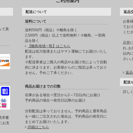
ご利用案内
配送について
返品
送料について
お客
てお
って異
送料550円（税込）※離島を除く
くだ
2,500円（税込）以上で送料無料！※離島、一部商
品を除く
品質
【離島地域一覧】はこちら
れ､お
。
配送は佐川急便またはヤマト運輸にてお届けいたし
以内に
ます。
さい
※配送業者はご購入の商品やお届け先によって自動
的に決まります。お客様からのご指定は承っており
返品
ません。予めご了承ください。
配送
商品お届けまでの日数
詳し
在庫がある場合⇒受注から2～7日以内にお届け
予約商品の場合⇒発売日以降のお届け
分割配送は承っておりません。予約商品と通常商品
を一緒にご注文された場合は、予約商品の発売日に
請求書
まとめてお届けいたします。
にお支
詳細はこちら