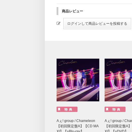
商品レビュー
Aぇ! group / Chameleon
Aぇ! group / Ch
【初回限定盤A】【CD MA
【初回限定盤A】【
XI】【+Blu-ray】
XI】【+DVD】