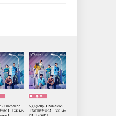
p / Chameleon
Aぇ! group / Chameleon
盤C】【CD MA
【初回限定盤C】【CD MA
u-ray】
XI】【+DVD】