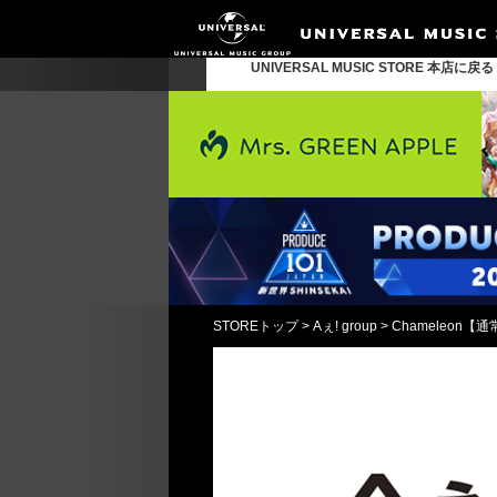
UNIVERSAL MUSIC STORE 本店に戻
STOREトップ
>
Aぇ! group
>
Chameleon【