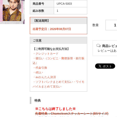
商品番号
UPCA-5003
組み枚数
1
【配送期間】
数量
出荷予定日：2026年08月07日
ご注意
商品レビ
【ご利用可能なお支払方法】
レビューはあ
・クレジットカード
・後払い（コンビニ・郵便振替・銀行振
込）
・代金引換
・d払い
・auかんたん決済
・ソフトバンクまとめて支払い・ワイモ
バイルまとめて支払い
特典
※こちらは終了しました※
先着特典：Chameleonステッカーシート(B5サイズ)