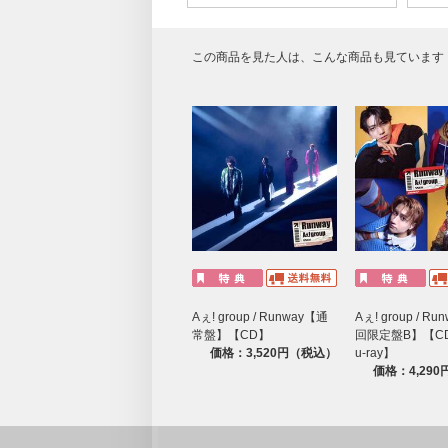
この商品を見た人は、こんな商品も見ています
Aぇ! group / Runway【通
Aぇ! group / R
常盤】【CD】
回限定盤B】【CD
価格：3,520円（税込）
u-ray】
価格：4,29