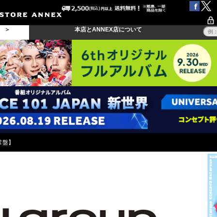
る ＞
本店とANNEX店について
通常盤】