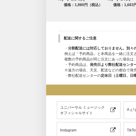
価格：1,980円（税込）
価格：1,68
配送に関するご注意
・
分割配送には対応しておりません。別々
例えば「予約商品」と本商品を一緒に注文
複数の予約商品が同じ注文にあった場合は
・予約商品は、
発売日より弊社配送センタ
※遠方の場合、天災、配送などの都合で発
・弊社配送センターの
定休日（土曜日、日
ユニバーサル ミュージック
Aぇ!
オフィシャルサイト
Instagram
TikTo