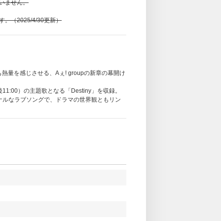
いません。
す。
（2025/4/30更新）
量を感じさせる、Aぇ! groupの新章の幕開け
00）の主題歌となる「Destiny」を収録。
ョナルなラブソングで、ドラマの世界観ともリン