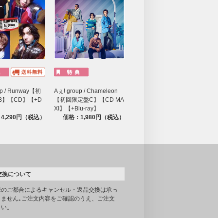
up / Runway【初
Aぇ! group / Chameleon
B】【CD】【+D
【初回限定盤C】【CD MA
XI】【+Blu-ray】
4,290円（税込）
価格：1,980円（税込）
交換について
様のご都合によるキャンセル・返品交換は承っ
りません｡ご注文内容をご確認のうえ、ご注文
さい。