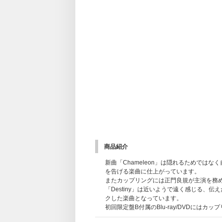
商品紹介
新曲「Chameleon」は隠れるためでは
を告げる楽曲に仕上がっています。
またカップリングには正門良規が主演を務める
「Destiny」は近いようで遠く感じる
クした楽曲となっています。
初回限定盤B付属のBlu-ray/DVDにはカッ