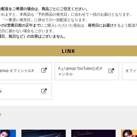
の配送をご希望の場合は、商品ごとにご注文ください。
されますと、本商品も「予約商品の発売日」に合わせて一括のお届けとなります。
、「一番遅い発売日」に併せての一括配送となります。
ーの2営業日前の正午まで
にご購入いただいた場合は、
発売日にお届け
するよう配送
売日に届かない場合もございます。
曜日、祝日など）の出荷はございません。
LINK
Aぇ! group YouTube公式チ
 group オフィシャルX
オフィ
ャンネル
k
！