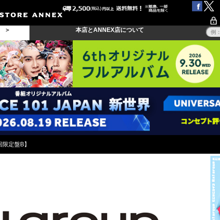
る ＞
本店とANNEX店について
初回限定盤B】