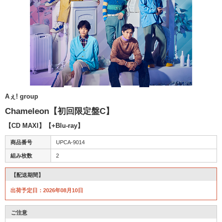
Aぇ! group
Chameleon【初回限定盤C】
【CD MAXI】【+Blu-ray】
商品番号
UPCA-9014
組み枚数
2
【配送期間】
出荷予定日：2026年08月10日
ご注意