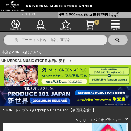
ゲスト
様
0
商品を探す
マイページ
お気に入り
カート
メニュー
本店とANNEX店について
UNIVERSAL MUSIC STORE 本店に戻る ＞
STOREトップ
>
Aぇ! group
>
Chameleon【初回限定盤C】
Aぇ! group バイオグラフィー