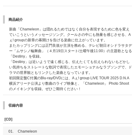
商品紹介
新曲「Chameleon」は隠れるためではなく自分を表現するために色を変え
ていこうというメッセージソング。クールさの中にも熱量を感じさせる、A
ぇ! groupの新章の幕開けを告げる楽曲に仕上がっています。
またカップリングには正門良規が主演を務める、テレビ朝日オシドラサタデ
ー「ムサシノ輪舞曲」（４月19日スタート/土曜午後11:00）の主題歌となる
「Destiny」を収録。
「Destiny」は近いようで遠く感じる、伝えたくても伝えられないもどかし
い気持ちをストレートな歌詞で表現したエモーショナルなラブソングで、ド
ラマの世界観ともリンクした楽曲となっています。
初回限定盤C付属のBlu-ray/DVDには、Aぇ! group LIVE TOUR 2025 D.N.A
横浜アリーナ公演より数曲のライブ映像と、「Chameleon」 Photo Shoot
のメイキングを収録。ぜひご期待ください！
収録内容
[CD]
01.
Chameleon