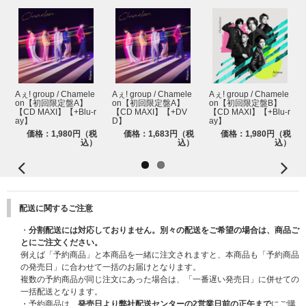
Aぇ! group / Chamele
Aぇ! group / Chamele
Aぇ! group / Chamele
on【初回限定盤A】
on【初回限定盤A】
on【初回限定盤B】
【CD MAXI】【+Blu-r
【CD MAXI】【+DV
【CD MAXI】【+Blu-r
ay】
D】
ay】
価格：1,980円（税
価格：1,683円（税
価格：1,980円（税
込）
込）
込）
配送に関するご注意
・
分割配送には対応しておりません。別々の配送をご希望の場合は、商品ご
とにご注文ください。
例えば「予約商品」と本商品を一緒に注文されますと、本商品も「予約商品
の発売日」に合わせて一括のお届けとなります。
複数の予約商品が同じ注文にあった場合は、「一番遅い発売日」に併せての
一括配送となります。
・予約商品は、
発売日より弊社配送センターの2営業日前の正午まで
にご購