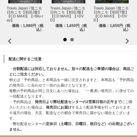
Travis Japan / 陰ニモ
Travis Japan / 陰ニモ
Travis Japan / 陰ニモ
日向ニモ【初回J盤】
日向ニモ【初回J盤】
日向ニモ【初回T盤】
【CD MAXI】【+Blu-r
【CD MAXI】【+DV
【CD MAXI】【+DV
ay】
D】
D】
価格：1,980円（税
価格：1,650円（税
価格：1,650円（税
込）
込）
込）
配送に関するご注意
・
分割配送には対応しておりません。別々の配送をご希望の場合は、商品ご
とにご注文ください。
例えば「予約商品」と本商品を一緒に注文されますと、本商品も「予約商品
の発売日」に合わせて一括のお届けとなります。
複数の予約商品が同じ注文にあった場合は、「一番遅い発売日」に併せての
一括配送となります。
・予約商品は、
発売日より弊社配送センターの2営業日前の正午まで
にご購
入いただいた場合は、
発売日にお届け
するよう配送準備を行っております。
※遠方の場合、天災、配送などの都合で発売日に届かない場合もございま
す。
・弊社配送センターの
定休日（土曜日、日曜日、祝日など）の出荷はござい
ません。