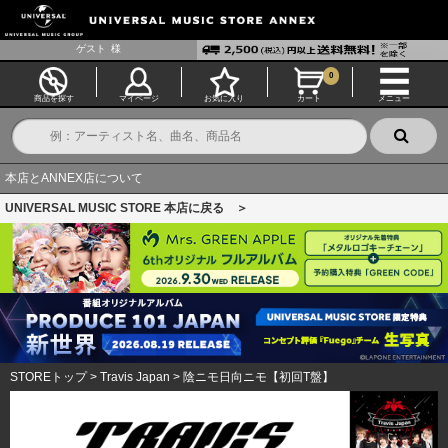
ゲスト
様
0
商品を探す
マイページ
お気に入り
カート
メニュー
本店とANNEX店について
UNIVERSAL MUSIC STORE 本店に戻る ＞
STOREトップ
>
Travis Japan
>
陰ニモ日向ニモ【初回T盤】