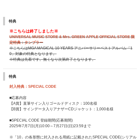
特典
※こちらは終了しました※
UNIVERSAL MUSIC STORE & Mrs. GREEN APPLE OFFICIAL STORE 限
定特典：タンブラー
※こちらはMGA MAGICAL 10 YEARS アニバーサリーベストアルバム「1
0」対象の特典となります。
※特典は先着です。無くなり次第終了となります。
特典
封入特典：SPECIAL CODE
■応募内容
【A賞】直筆サイン入りゴールドディスク：100名様
【B賞】サインデータ入りアナザーCDジャケット：1,000名様
■SPECIAL CODE 登録期間(応募期間)
2025年7月7日(月)10:00～7月27日(日)23:59まで
※「10」の各形態に封入される用紙に記載されたSPECIAL CODE(シリアル