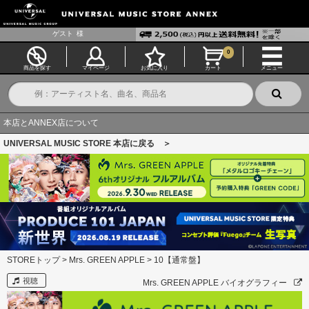
ゲスト
様
0
商品を探す
マイページ
お気に入り
カート
メニュー
本店とANNEX店について
UNIVERSAL MUSIC STORE 本店に戻る ＞
STOREトップ
>
Mrs. GREEN APPLE
>
10【通常盤】
視聴
Mrs. GREEN APPLE バイオグラフィー