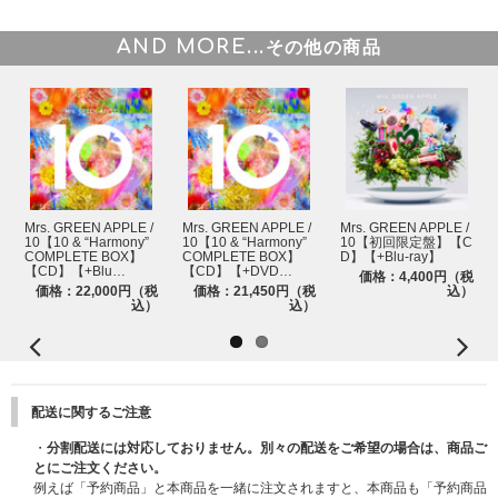
15.
ダーリン
AND MORE...
その他の商品
16.
クスシキ
17.
天国
18.
breakfast
19.
慶びの種
Mrs. GREEN APPLE /
Mrs. GREEN APPLE /
Mrs. GREEN APPLE /
10【10 & “Harmony”
10【10 & “Harmony”
10【初回限定盤】【C
COMPLETE BOX】
COMPLETE BOX】
D】【+Blu-ray】
【CD】【+Blu…
【CD】【+DVD…
価格：4,400円（税
価格：22,000円（税
価格：21,450円（税
込）
込）
込）
配送に関するご注意
・
分割配送には対応しておりません。別々の配送をご希望の場合は、商品ご
とにご注文ください。
例えば「予約商品」と本商品を一緒に注文されますと、本商品も「予約商品