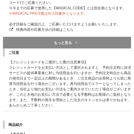
コード)でご応募ください。
※今までの応募で使用した【MAGICAL CODE】とは別企画となります。
※MAGICAL PRICE盤は封入対象外となります。
必ず詳細をご確認の上、ご応募いただけますようお願いいたします。
特典内容や応募方法の詳細はこちら
※応募終了後も、商品ページの表記の変更はございません。ご了承くださ
もっと見る
い。
ご注意
【クレジットカードをご選択した際の注意事項】
クレジットカードをお支払い方法として選択されますと、予約注文時に決済
サービスの提供事業者に対し与信照会を行いますが、予約注文時点から商品
の発売日まで一定以上の期間があるとき、ご注文商品の出荷時よりも前に再
度与信照会を行う場合がございます。再与信照会でエラーとなってしまった
とき、当社より他のお支払い方法をご案内させていただく場合がございます
が、このとき他のお支払い方法で必要となる手数料はお客様のご負担となり
ます。また、手数料の発生を理由とした注文のキャンセルは承りかねます。
あらかじめご了承ください。
商品紹介