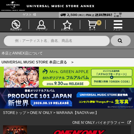
ゲスト
様
0
商品を探す
マイページ
お気に入り
カート
メニュー
本店とANNEX店について
UNIVERSAL MUSIC STORE 本店に戻る ＞
STOREトップ
>
ONE N' ONLY
>
WARAiNA【NAOYA ver.】
ONE N' ONLY バイオグラフィー