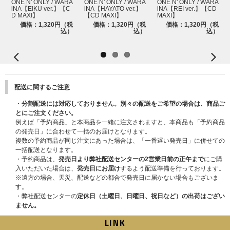
ONE N' ONLY / WARA
ONE N' ONLY / WARA
ONE N' ONLY / WARA
iNA【EIKU ver.】【C
iNA【HAYATO ver.】
iNA【REI ver.】【CD
D MAXI】
【CD MAXI】
MAXI】
価格：1,320円（税
価格：1,320円（税
価格：1,320円（税
込）
込）
込）
配送に関するご注意
・
分割配送には対応しておりません。別々の配送をご希望の場合は、商品ご
とにご注文ください。
例えば「予約商品」と本商品を一緒に注文されますと、本商品も「予約商品
の発売日」に合わせて一括のお届けとなります。
複数の予約商品が同じ注文にあった場合は、「一番遅い発売日」に併せての
一括配送となります。
・予約商品は、
発売日より弊社配送センターの2営業日前の正午まで
にご購
入いただいた場合は、
発売日にお届け
するよう配送準備を行っております。
※遠方の場合、天災、配送などの都合で発売日に届かない場合もございま
す。
・弊社配送センターの
定休日（土曜日、日曜日、祝日など）の出荷はござい
ません。
LINK