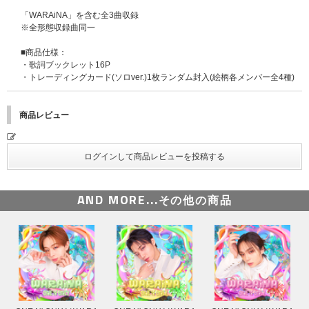
「WARAiNA」を含む全3曲収録
※全形態収録曲同一
■商品仕様：
・歌詞ブックレット16P
・トレーディングカード(ソロver.)1枚ランダム封入(絵柄各メンバー全4種)
商品レビュー
AND MORE...
その他の商品