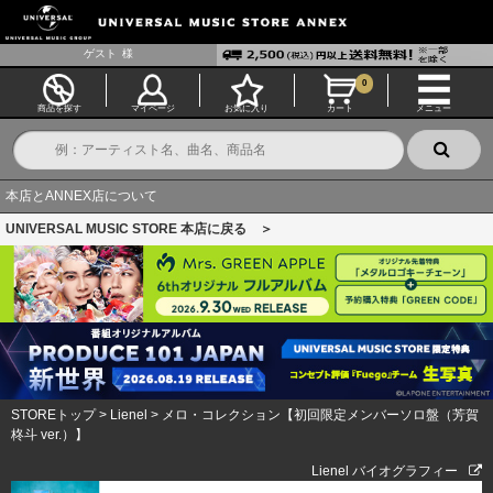
ゲスト
様
0
商品を探す
マイページ
お気に入り
カート
メニュー
本店とANNEX店について
UNIVERSAL MUSIC STORE 本店に戻る ＞
STOREトップ
>
Lienel
>
メロ・コレクション【初回限定メンバーソロ盤（芳賀
柊斗 ver.）】
Lienel バイオグラフィー