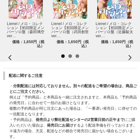
Lienel / メロ・コレク
Lienel / メロ・コレク
Lienel / メロ・コレク
ション【初回限定メン
ション【初回限定メン
ション【初回限定メン
バーソロ盤（森田璃空
バーソロ盤（武田創世
バーソロ盤（近藤駿太
ver.…
ver.…
ver.…
価格：1,650円（税
価格：1,650円（税
価格：1,650円（税
込）
込）
込）
配送に関するご注意
・
分割配送には対応しておりません。別々の配送をご希望の場合は、商品ご
とにご注文ください。
例えば「予約商品」と本商品を一緒に注文されますと、本商品も「予約商品
の発売日」に合わせて一括のお届けとなります。
複数の予約商品が同じ注文にあった場合は、「一番遅い発売日」に併せての
一括配送となります。
・予約商品は、
発売日より弊社配送センターの2営業日前の正午まで
にご購
入いただいた場合は、
発売日にお届け
するよう配送準備を行っております。
※遠方の場合、天災、配送などの都合で発売日に届かない場合もございま
す。