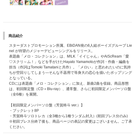
商品紹介
スターダストプロモーション所属、EBiDAN発の6人組ボーイズグループ Lie
nel が待望のメジャーデビューシングルをリリース。
表題曲「メロ・コレクション」は、M!LK「イイじゃん」やAiScReam「愛
♡スクリ～ム！」などを手がけたHayato Yamamotoが作詞・作曲・編曲を
担当（作詞はTomoki Tamataniと共作）。「メロい」と思われたいのに気持
ちが空回りしてしまう―そんな不器用で等身大の恋心を描いたポップソング
となっている。
CDには表題曲「メロ・コレクション」に加え、新曲2曲を収録。商品形態
は、初回限定盤（CD＋Blu-ray）、通常盤、さらに初回限定メンバーソロ盤
（全6種）を展開。
【初回限定メンバーソロ盤（芳賀柊斗 ver.）】
・ブックレット8P
・芳賀柊斗ソロトレカ（全3種から1種ランダム封入）(初回プレス分のみ)
※初回プレス分終了後も、商品ページの表記の変更はございません。ご了承
ください。