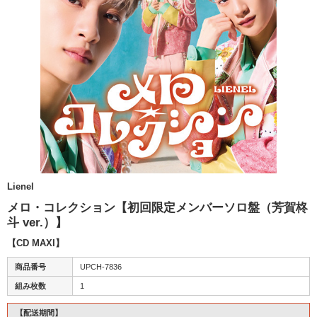
Lienel
メロ・コレクション【初回限定メンバーソロ盤（芳賀柊
斗 ver.）】
【CD MAXI】
商品番号
UPCH-7836
組み枚数
1
【配送期間】