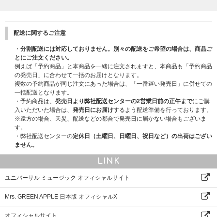
配送に関するご注意
・
分割配送には対応しておりません。別々の配送をご希望の場合は、商品ご
とにご注文ください。
例えば「予約商品」と本商品を一緒に注文されますと、本商品も「予約商品
の発売日」に合わせて一括のお届けとなります。
複数の予約商品が同じ注文にあった場合は、「一番遅い発売日」に併せての
一括配送となります。
・予約商品は、
発売日より弊社配送センターの2営業日前の正午まで
にご購
入いただいた場合は、
発売日にお届け
するよう配送準備を行っております。
※遠方の場合、天災、配送などの都合で発売日に届かない場合もございま
す。
・弊社配送センターの
定休日（土曜日、日曜日、祝日など）の出荷はござい
ません。
LINK
ユニバーサル ミュージック オフィシャルサイト
Mrs. GREEN APPLE 日本版 オフィシャルX
オフィシャルサイト