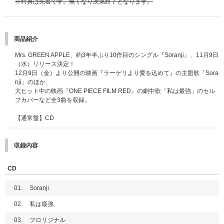
※特典は先着です。無くなり次第終了となります。
商品紹介
Mrs. GREEN APPLE、約3年半ぶり10作目のシングル『Soranji』、11月9日
（水）リリース決定！
12月9日（金）より公開の映画『ラーゲリより愛を込めて』の主題歌「Sora
nji」のほか、
大ヒット中の映画『ONE PIECE FILM RED』の劇中歌「私は最強」のセル
フカバーなど全3曲を収録。
【通常盤】CD
収録内容
CD
01.
Soranji
02.
私は最強
03.
フロリジナル