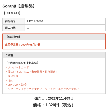
Soranji【通常盤】
【CD MAXI】
商品番号
UPCH-80580
組み枚数
1
【配送期間】
出荷予定日：2026年08月07日
ご注意
【ご利用可能なお支払方法】
・クレジットカード
・後払い（コンビニ・郵便振替・銀行振込）
・代金引換
・d払い
・auかんたん決済
・ソフトバンクまとめて支払い・ワイモバイルまとめて支払い
発売日：2022年11月09日
価格：1,320円（税込）