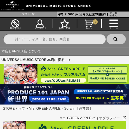
ゲスト
様
0
商品を探す
マイページ
お気に入り
カート
メニュー
本店とANNEX店について
UNIVERSAL MUSIC STORE 本店に戻る ＞
STOREトップ
>
Mrs. GREEN APPLE
>
Soranji【通常盤】
Mrs. GREEN APPLE バイオグラフィー