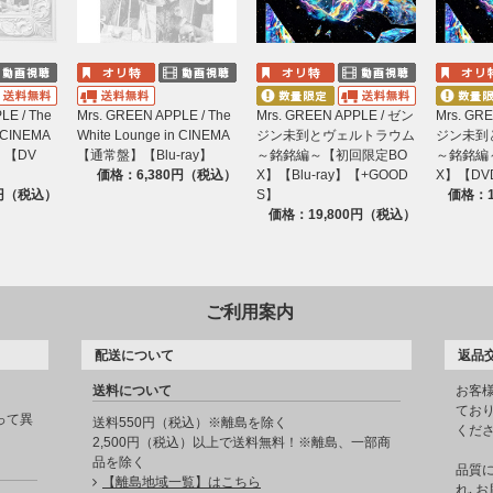
LE / The
Mrs. GREEN APPLE / The
Mrs. GREEN APPLE / ゼン
Mrs. GR
n CINEMA
White Lounge in CINEMA
ジン未到とヴェルトラウム
ジン未到
】【DV
【通常盤】【Blu-ray】
～銘銘編～【初回限定BO
～銘銘編
】
価格：6,380円（税込）
X】【Blu-ray】【+GOOD
X】【DV
0円（税込）
S】
価格：1
価格：19,800円（税込）
ご利用案内
配送について
返品
送料について
お客
てお
って異
送料550円（税込）※離島を除く
くだ
2,500円（税込）以上で送料無料！※離島、一部商
品を除く
品質
【離島地域一覧】はこちら
れ､お