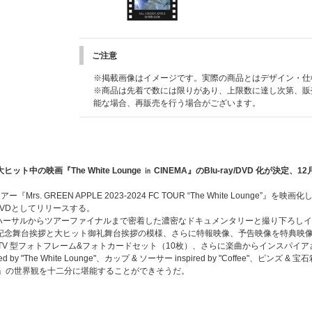
ご注意
※掲載画像はイメージです。実際の商品とはデザイン・仕
※商品は先着で数には限りがあり、上限数に達し次第、販
能な場合、再販売を行う場合がございます。
の映画『The White Lounge ㏌ CINEMA』のBlu-ray/DVD 化が決定、1
REEN APPLE 2023-2024 FC TOUR “The White Lounge”』を映画化した、『Mr
y / DVDとしてリリースする。
サルからツアーファイナルまで密着した濃密なドキュメンタリーと撮り下ろしインタビュー
nge”」、初日公開記念舞台挨拶と大ヒット御礼舞台挨拶の模様、さらに特報映像、予告映像を
V 型フォトフレーム&フォトカードセット（10枚）、さらに楽曲からインスパイアされた、ミ
d by "The White Lounge"、カップ & ソーサー inspired by "Coffee"、ピンズ 
unge」の世界観を十二分に堪能することができそうだ。