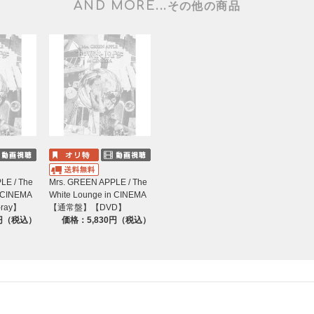
AND MORE...
その他の商品
LE / The
Mrs. GREEN APPLE / The
n CINEMA
White Lounge in CINEMA
ray】
【通常盤】【DVD】
0円（税込）
価格：5,830円（税込）
ge”
拶