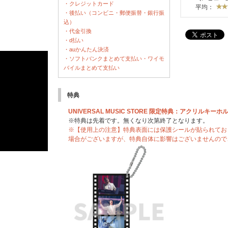
・クレジットカード
平均：
・後払い（コンビニ・郵便振替・銀行振
込）
・代金引換
・d払い
・auかんたん決済
・ソフトバンクまとめて支払い・ワイモ
バイルまとめて支払い
特典
UNIVERSAL MUSIC STORE 限定特典：アクリルキ
※特典は先着です。無くなり次第終了となります。
※【使用上の注意】特典表面には保護シールが貼られてお
場合がございますが、特典自体に影響はございませんので