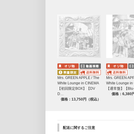
#6 青さのカケラ
Interlude
春愁
Just a Friend
Attitude
#7 虚構と虚無
Interlude
Feeling
Interlude
ケセラセラ
Soranji
Mrs. GREEN APPLE / The
Mrs. GREEN APP
#8 僕の⼀部
White Lounge in CINEMA
White Lounge i
The White Lounge -reprise-
【初回限定BOX】【DV
【通常盤】【Blu-
D…
価格：6,38
#9 終わりの始まり
価格：13,750円（税込）
フロリジナル
【特典映像】
Documentary -- Episode 6 “The White Loun
初日公開記念舞台挨拶/大ヒット御礼舞台挨
配送に関するご注意
特報30秒/予告30秒/予告60秒