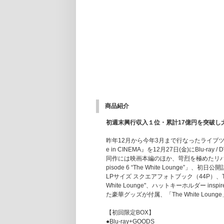
商品紹介
初週末興行収入１位・累計17億円を突破し大ヒット中
昨年12月から今年3月まで行なったライブツアー『Mrs. G
e in CINEMA』を12月27日(金)にBlu-ra
同作には映画本編のほか、苛烈を極めたリハー
pisode 6 “The White Lou
LPサイズ スクエアフォトブック（44P）、T
White Lounge"、ハットキーホルダー inspire
た豪華グッズが付属、「The White Lo
【初回限定BOX】
●Blu-ray+GOODS