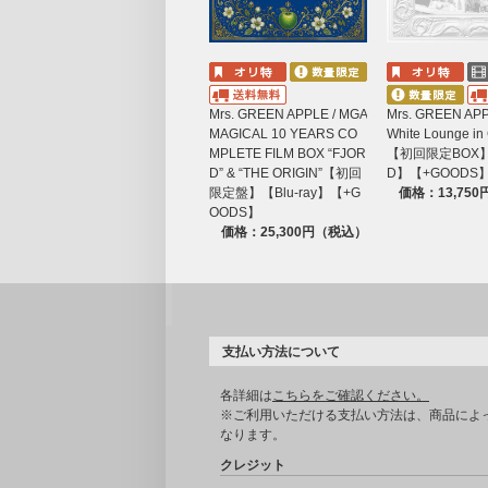
Mrs. GREEN APPLE / MGA
Mrs. GREEN APP
MAGICAL 10 YEARS CO
White Lounge i
MPLETE FILM BOX “FJOR
【初回限定BOX
D” & “THE ORIGIN”【初回
D】【+GOODS
限定盤】【Blu-ray】【+G
価格：13,75
OODS】
価格：25,300円（税込）
支払い方法について
各詳細は
こちらをご確認ください。
※ご利用いただける支払い方法は、商品によ
なります。
クレジット