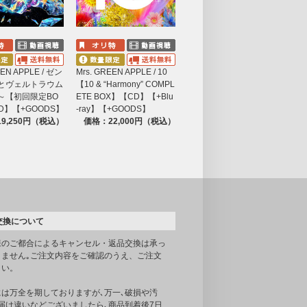
EEN APPLE / ゼン
Mrs. GREEN APPLE / 10
とヴェルトラウム
【10 & “Harmony” COMPL
～【初回限定BO
ETE BOX】【CD】【+Blu
D】【+GOODS】
-ray】【+GOODS】
9,250円（税込）
価格：22,000円（税込）
交換について
様のご都合によるキャンセル・返品交換は承っ
りません｡ご注文内容をご確認のうえ、ご注文
さい。
には万全を期しておりますが､万一､破損や汚
届け違いなどございましたら､商品到着後7日