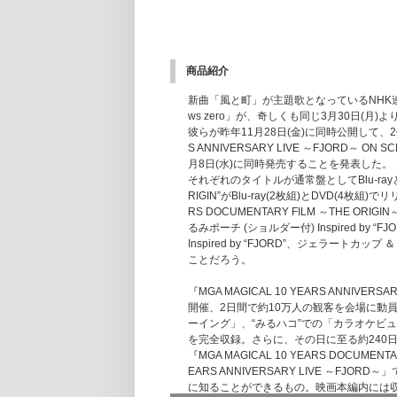
商品紹介
新曲「風と町」が主題歌となっているNHK
ws zero」が、奇しくも同じ3月30日(月)より
彼らが昨年11月28日(金)に同時公開して、
S ANNIVERSARY LIVE ～FJORD～ O
月8日(水)に同時発売することを発表した。
それぞれのタイトルが通常盤としてBlu-rayとDVD
RIGIN”がBlu-ray(2枚組)とDVD(4枚組)で
RS DOCUMENTARY FILM ～TH
るみポーチ (ショルダー付) Inspired by “
Inspired by “FJORD”、ジェラートカッ
ことだろう。
『MGA MAGICAL 10 YEARS ANNI
開催、2日間で約10万人の観客を会場に動
ーイング」、“みるハコ”での「カラオケビ
を完全収録。さらに、その日に至る約240
『MGA MAGICAL 10 YEARS DOCUM
EARS ANNIVERSARY LIVE 
に知ることができるもの。映画本編内には