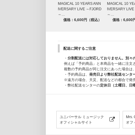
MAGICAL 10 YEARS ANN
MAGICAL 10 YE
EN2. StaRt
IVERSARY LIVE ～FJORD
IVERSARY LIV
～…
～…
[特典映像]Documentary -- Episo
価格：6,600円（税込）
価格：6,60
Blu-ray
MGA MAGICAL 10 YEARS DOCUMENTA
配送に関するご注意
MGA MAGICAL 10 YEARS DOC
・
分割配送には対応しておりません。別々
例えば「予約商品」と本商品を一緒に注文
複数の予約商品が同じ注文にあった場合は
・予約商品は、
発売日より弊社配送センタ
※遠方の場合、天災、配送などの都合で発
・弊社配送センターの
定休日（土曜日、日
ユニバーサル ミュージック
Mrs.
オフィシャルサイト
オフ