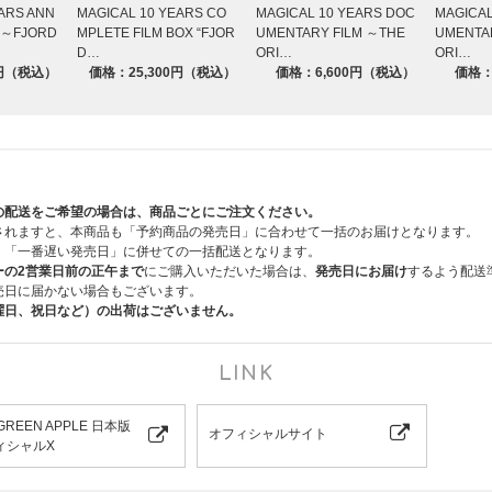
ARS ANN
MAGICAL 10 YEARS CO
MAGICAL 10 YEARS DOC
MAGICAL
E ～FJORD
MPLETE FILM BOX “FJOR
UMENTARY FILM ～THE
UMENTA
D…
ORI…
ORI…
de 9 “MGA MAGICAL 10 YEARS ANNIVERSARY LIVE ～FJORD～”
0円（税込）
価格：25,300円（税込）
価格：6,600円（税込）
価格：
RY FILM ～THE ORIGIN～
UMENTARY FILM ～THE ORIGIN～
の配送をご希望の場合は、商品ごとにご注文ください。
されますと、本商品も「予約商品の発売日」に合わせて一括のお届けとなります。
、「一番遅い発売日」に併せての一括配送となります。
ーの2営業日前の正午まで
にご購入いただいた場合は、
発売日にお届け
するよう配送
売日に届かない場合もございます。
曜日、祝日など）の出荷はございません。
LINK
 GREEN APPLE 日本版
オフィシャルサイト
ィシャルX