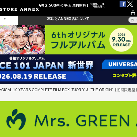
る ＞
本店とANNEX店について
AGICAL 10 YEARS COMPLETE FILM BOX “FJORD” & “THE ORIGIN”【初回限定盤