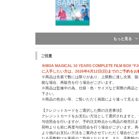
UNIVERSAL MUSIC STORE & Mrs. GREEN APPLE
もっと見る
IGIN ver.)
※こちらは「MGA MAGICAL 10 YEARS DOCUMENTAR
す。
ご注意
※「MGA MAGICAL 10 YEARS ANNIVERSARY LIVE ～
YEARS DOCUMENTARY FILM ～THE ORIGIN～」
※MGA MAGICAL 10 YEARS COMPLETE FILM BOX 
※特典は先着です。無くなり次第終了となります。
に入手したい方は、2026年4月12日(日)までのご予約を
※商品は先着で数には限りがあり、上限数に達し次第、販
能な場合、再販売を行う場合がございます。
※商品は監修中の為、仕様・色・サイズなど実際の商品と
下さい。
※商品の色合い等、ご覧いただく画面により違って見える
【クレジットカードをご選択した際の注意事項】
クレジットカードをお支払い方法として選択されますと、
与信照会を行いますが、予約注文時点から商品の発売日ま
荷時よりも前に再度与信照会を行う場合がございます。再
より他のお支払い方法をご案内させていただく場合がござ
なる手数料はお客様のご負担となります。また、手数料の