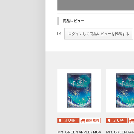
Magic
【本編】
映画本編 & 未公開映像
Feeling
商品レビュー
【特典映像】
Variety
公開記念舞台挨拶
No.7
大ヒット御礼舞台挨拶
DIRECTORS CROSS INTERVIEW
青と夏
STAFF CROSS INTERVIEW
どこかで日は昇る
＜特報・予告＞
特報1
Loneliness
特報2
予告1
breakfast
予告2
天国
公開後予告
ニュー・マイ・ノーマル
ダンスホール
ケセラセラ
ライラック
EN1. 我逢人(がほうじん)
Mrs. GREEN APPLE / MGA
Mrs. GREEN APP