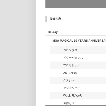
【初回限定盤】
●2Blu-ray+GOODS
＜初回限定盤共通仕様＞
収録内容
＊LPサイズ スクエアフォトブック（44P）
＊GOODS
・ぬいぐるみポーチ (ショルダー付) Inspired b
Blu-ray
・アクリルスタンド (3種セット) feat. “FJOR
・デコレーションシール Inspired by “FJOR
MGA MAGICAL 10 YEARS ANNIVERSA
・ステージマップ レジャーシート Inspired by
・ジェラートカップ ＆ スプーン Inspired by “
コロンブス
MGA MAGICAL 10 YEARS ANNIVERSA
ビターバカンス
2025年にデビュー10周年を迎えたMrs. GREE
フロリジナル
～」を開催。２日間で約10万人の観客を会
ブビューイング」、“みるハコ”での「カラ
ANTENNA
説”となった圧巻のステージパフォーマンス
クスシキ
【特典映像】Documentary -- Episode 9 “
アンゼンパイ
MGA MAGICAL 10 YEARS DOCUMENTA
Mrs. GREEN APPLE初のドキュメンタリ
WaLL FloWeR
RS ANNIVERSARY LIVE ～F
道徳と皿
知ることができるもの。映画本編内には収