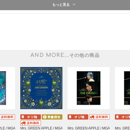
もっと見る
AND MORE...
その他の商品
LE / MGA
Mrs. GREEN APPLE / MGA
Mrs. GREEN APPLE / MGA
Mrs. GR