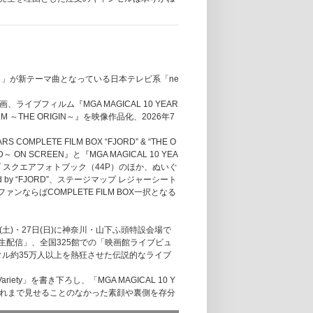
」が新テーマ曲となっている日本テレビ系「ne
ブフィルム『MGA MAGICAL 10 YEAR
FILM ～THE ORIGIN～』を映像作品化、2026年7
LETE FILM BOX “FJORD” & “THE O
D～ ON SCREEN』と『MGA MAGICAL 10 YEA
サイズ スクエアフォトブック（44P）のほか、ぬいぐ
ired by “FJORD”、ステージマップ レジャーシート
る。ファンならばCOMPLETE FILM BOX一択となる
月26日(土)・27日(日)に神奈川・山下ふ頭特設会場で
生配信」、全国325館での「映画館ライブビュ
タル約35万人以上を熱狂させた伝説的なライブ
iety」を書き下ろし、「MGA MAGICAL 10 Y
彼らがこれまで見せることのなかった素顔や裏側を存分