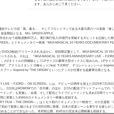
ます。あらかじめご了承ください。
連続テレビ小説「風、薫る」、そしてフロントマンである大森元貴のソロ楽曲「催し
放送開始となる、Mrs. GREEN APPLE
2作合わせて総動員数85万人、累計興行収入20億円を突破する大ヒットを記録した映画、ライ
N SCREEN』とドキュメンタリー映画『MGA MAGICAL 10 YEARS DOCUMENTARY 
(2枚組)でリリースされるほかに、初回限定盤として、MGA MAGICAL 10 YEARS COMP
リリースされる。それは、『MGA MAGICAL 10 YEARS ANNIVERSARY LIVE ～FJOR
E ORIGIN～』の2タイトルの同梱版としてLPサイズの豪華大型ボックスに収められ、LP
FJORD”、アクリルスタンド (3種セット) feat. “FJORD”、デコレーションシール Insp
プ ＆ スプーン Inspired by “THE ORIGIN”といったグッズが付属する超豪華仕様とな
VERSARY LIVE ～FJORD～ ON SCREEN』には、デビュー10周年を迎えた2025年7
員し、2日目はWOWOWでの「生中継」のほか、計15の配信プラットフォームでの「
ューイング」も実施し、会場、そして配信とライブビューイングも含め2日間でトー
日間に密着した約60分のドキュメンタリー映像も収録する。
ENTARY FILM ～THE ORIGIN～』はミセス初のドキュメンタリー映画で、その主題歌「Var
～FJORD～」で初めて観客に届けるまでの300日間に密着、日本の音楽シーンを牽引する
収めることができなかった、本邦初公開、約45分の完全未公開映像も収録する。