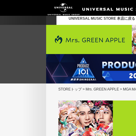
UNIVERSAL MUSIC STORE 本店に戻
STOREトップ
>
Mrs. GREEN APPLE
>
MGA M