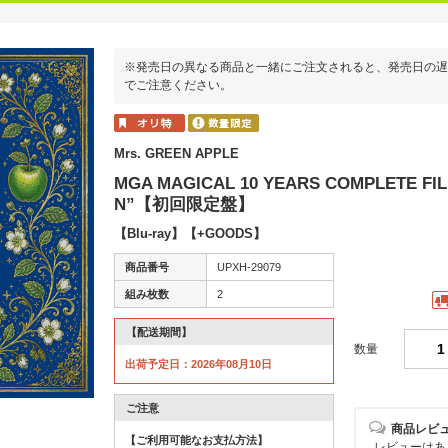
※発売日の異なる商品と一緒にご注文されると、発売日の遅
でご注意ください。
Mrs. GREEN APPLE
MGA MAGICAL 10 YEARS COMPLETE FIL
N”【初回限定盤】
【Blu-ray】【+GOODS】
商品番号
UPXH-29079
組み枚数
2
【配送期間】
数量
出荷予定日：2026年08月10日
ご注意
商品レビ
【ご利用可能なお支払方法】
レビューはあ