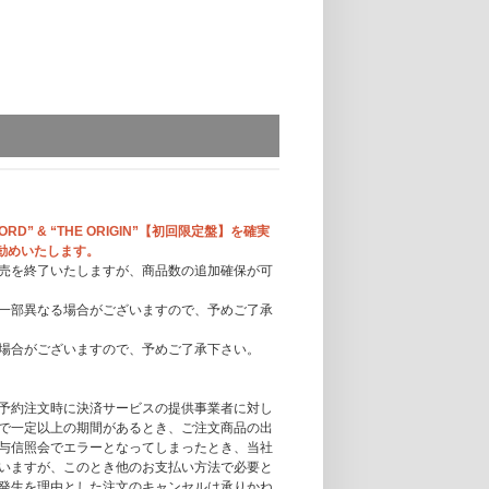
 OFFICIAL STORE 限定特典：タペストリー(THE OR
Y FILM ～THE ORIGIN～」対象の特典となりま
FJORD～ ON SCREEN」と「MGA MAGICAL 10
で絵柄が異なります。
“FJORD” & “THE ORIGIN”【初回限定盤】を確実
お勧めいたします。
売を終了いたしますが、商品数の追加確保が可
一部異なる場合がございますので、予めご了承
場合がございますので、予めご了承下さい。
予約注文時に決済サービスの提供事業者に対し
で一定以上の期間があるとき、ご注文商品の出
与信照会でエラーとなってしまったとき、当社
いますが、このとき他のお支払い方法で必要と
発生を理由とした注文のキャンセルは承りかね