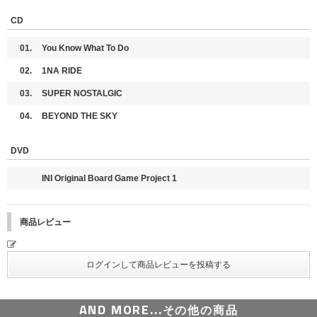
各メンバーとの個別オンラインサイン会…各メンバー32名様／合計352名様
CD
【D賞】ケミミニオンライントーク会(合計250名様)
各ユニットとのオンライントーク会…各ユニット50名様／合計250名様
01.
You Know What To Do
＜ユニット＞
・池﨑理人、後藤威尊、髙塚大夢 ・尾崎匠海、佐野雄大 ・木村柾哉、松
02.
1NA RIDE
田迅 ・西洸人、藤牧京介 ・シュウ・フェンファン、田島将吾
03.
SUPER NOSTALGIC
【E賞】個別オンライントーク会(合計1,650名様)
04.
BEYOND THE SKY
各メンバーとの個別オンライントーク会…各メンバー150名様／合計1,650
名様
┗ 【C賞】【D賞】【E賞】2026年10月18日(日)開催予定
DVD
※開催日は変更になる可能性がございます。
INI Original Board Game Project 1
【INI賞】INIメンバー個別動画コメント
※【MINI MEETS賞】【SHOUT IT OUT賞】【A賞】【B賞】【C賞】【D
賞】【E賞】にご当選された方は、【INI賞】はご当選外とさせていただきま
商品レビュー
す。あらかじめご了承ください。
【応募期間】
2026年９月15日(火) 11:00 ～ 2026年10月1日(木) 23:59
●1回目
応募期間：2026年9月15日(火) 11:00 ～ 2026年9月20日(日) 23:59
AND MORE...
その他の商品
当落発表：2026年9月30日(水) 20:00頃