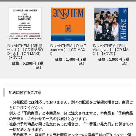
●2回目
応募期間：2026年9月21日(月祝) 11:00 ～ 2026年10月1日(木) 23:59
当落発表：2026年10月8日(木) 20:00頃
※応募抽選特典の詳細は公式サイトをご確認ください。
※初回プレス分のみの封入特典となります。初回分終了後も商品ページの表
記の変更はございません。ご了承ください。
INI / ANTHEM【3形態
INI / ANTHEM【One T
INI / ANTHEM【Sing
応募抽選特典の詳細はこちら（外部サイトへ移動します）
セット】【CD収納BO
eam ver.】【CD MAX
Along ver.】【CD MA
X付き】【CD MAXI】
I】
XI】【+DVD】
【+DVD】
価格：1,400円（税
価格：1,900円（税
価格：5,200円（税
込）
込）
込）
配送に関するご注意
・
分割配送には対応しておりません。別々の配送をご希望の場合は、商品ご
とにご注文ください。
例えば「予約商品」と本商品を一緒に注文されますと、本商品も「予約商品
の発売日」に合わせて一括のお届けとなります。
複数の予約商品が同じ注文にあった場合は、「一番遅い発売日」に併せての
一括配送となります。
・予約商品は、
発売日より弊社配送センターの2営業日前の正午まで
にご購