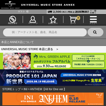
ゲスト
様
0
商品を探す
マイページ
お気に入り
カート
メニュー
本店とANNEX店について
UNIVERSAL MUSIC STORE 本店に戻る ＞
STOREトップ
>
INI
>
ANTHEM【All for One ver.】