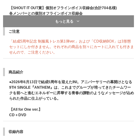
【SHOUT IT OUT賞】個別オフラインボイス収録会(合計704名様)
各メンバーとの個別オフラインボイス収録会
※ボイス収録会は、お客様のスマートフォン端末にボイスメッセージを録音
もっと見る
させていただきます。
※メッセージは、各メンバー考案の内容をお客様にお選びいただきます。お
ご注意
客様のお名前や別のセリフなどのリクエストにはお応えできませんので、あ
らかじめご了承ください。
「結成5周年記念 制服風トレカ第1弾ver.」および「CD収納BOX」は3形態
セットにしか付きません。それぞれの商品を別々にカートに入れても付きま
・関東会場…各メンバー32名様／合計352名様 ・関西会場…各メンバー3
せんので、ご注意ください。
2名様／合計352名様
【A賞】個別オフラインロングトーク会(合計704名様)
各メンバーとの個別オフラインロングトーク会
商品紹介
・関東会場…各メンバー32名／合計352名様 ・関西会場…各メンバー32
名／合計352名様
●2026年6月13日で結成5周年を迎えたINI。アニバーサリーの幕開けとなる
【B賞】個別オフライントーク会(合計5,500名様)
9TH SINGLE『ANTHEM』は、これまでグループが培ってきたチームワー
各メンバーとの個別オフライントーク会
クを前へと進むエネルギーに昇華する青春の讃歌のようなメッセージが込め
・関東会場…各メンバー250名／合計2,750名様 ・関西会場…各メンバー2
られた作品に仕上がっている。
50名／合計2,750名様
┗ 【MINI MEETS賞】【SHOUT IT OUT賞】【A賞】【B賞】開催日
【All for One ver.】
・関東会場…2026年10月18日(日)開催予定 ・関西会場…2026年10月17日
CD＋DVD
(土)開催予定
※開催日は変更になる可能性がございます。
収録内容
【C賞】個別オンラインサイン会(合計352名様)