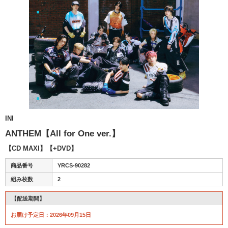
INI
ANTHEM【All for One ver.】
【CD MAXI】【+DVD】
商品番号
YRCS-90282
組み枚数
2
【配送期間】
お届け予定日：2026年09月15日