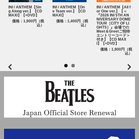
INI / ANTHEM【Sin
INI / ANTHEM【On
INI / ANTHEM【All f
g Along ver.】【CD
e Team ver.】【CD
or One ver.】【＜
MAXI】【+DVD】
MAXI】
『2026 INI 5TH AN
NIVERSARY DOME
価格：1,900円（税
価格：1,400円（税
TOUR［CITY OF LI
込）
込）
GHTS］』会場での
Meet＆Greetご招待
エントリーコード＞
付き】【CD MAX
I】【+DVD】
価格：1,900円（税
込）