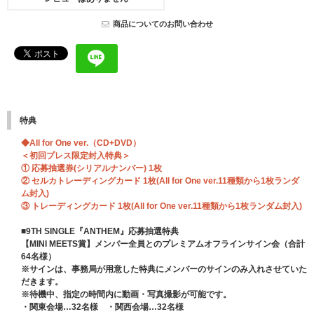
商品についてのお問い合わせ
特典
◆All for One ver.（CD+DVD）
＜初回プレス限定封入特典＞
① 応募抽選券(シリアルナンバー) 1枚
② セルカトレーディングカード 1枚(All for One ver.11種類から1枚ランダ
ム封入)
③ トレーディングカード 1枚(All for One ver.11種類から1枚ランダム封入)
■9TH SINGLE『ANTHEM』応募抽選特典
【MINI MEETS賞】メンバー全員とのプレミアムオフラインサイン会（合計
64名様）
※サインは、事務局が用意した特典にメンバーのサインのみ入れさせていた
だきます。
※待機中、指定の時間内に動画・写真撮影が可能です。
・関東会場…32名様 ・関西会場…32名様