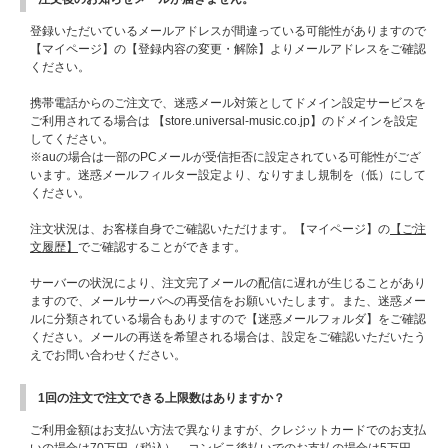
登録いただいているメールアドレスが間違っている可能性がありますので
【マイページ】の【登録内容の変更・解除】よりメールアドレスをご確認
ください。
携帯電話からのご注文で、迷惑メール対策としてドメイン設定サービスを
ご利用されてる場合は 【store.universal-music.co.jp】のドメインを設定
してください。
※auの場合は一部のPCメールが受信拒否に設定されている可能性がござ
います。迷惑メールフィルター設定より、なりすまし規制を（低）にして
ください。
注文状況は、お客様自身でご確認いただけます。【マイページ】の
【ご注
文履歴】
でご確認することができます。
サーバーの状況により、注文完了メールの配信に遅れが生じることがあり
ますので、メールサーバへの再受信をお願いいたします。また、迷惑メー
ルに分類されている場合もありますので【迷惑メールフォルダ】をご確認
ください。メールの再送を希望される場合は、設定をご確認いただいたう
えでお問い合わせください。
1回の注文で注文できる上限数はありますか？
ご利用金額はお支払い方法で異なりますが、クレジットカードでのお支払
いの場合は70万円（税込）、コンビニ後払いでのお支払の場合は5万円