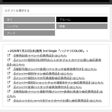
カテゴリを選択する
全て
アルバム
シングル
映像
グッズ
＜2026年7月22日(水)発売 3rd Single『ハジマリCOLOR』＞
【発売記念イベント応募商品】はこちら
【メンバー個別COLORFULらくがきフォトカードお渡し会応募商
品】はこちら
【撮影可能メンバー全員ハートタッチ会参加券付き】はこちら
【メンバー個別サイン会応募商品】はこちら
【メンバー個別スマホ写真撮影会応募商品】はこちら
【メンバー個別2ショットチェキ撮影&サイン会応募商品】はこちら
【メンバー全員ハイタッチ会参加券付き】はこちら
【発売記念イベント撮影可能メンバー全員お見送り会応募商品】は
こちら
【ユニットおしゃべり&フォトカードお渡し会応募商品】はこちら