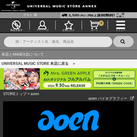
ゲスト
様
0
商品を探す
マイページ
お気に入り
カート
メニュー
本店とANNEX店について
UNIVERSAL MUSIC STORE 本店に戻る ＞
STOREトップ
>
aoen
aoen バイオグラフィー