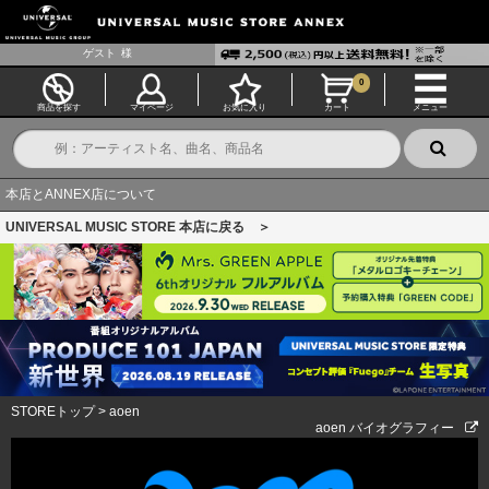
ゲスト
様
0
商品を探す
マイページ
お気に入り
カート
メニュー
本店とANNEX店について
UNIVERSAL MUSIC STORE 本店に戻る ＞
STOREトップ
>
aoen
aoen バイオグラフィー