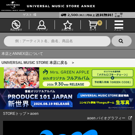
ゲスト
様
0
商品を探す
マイページ
お気に入り
カート
メニュー
本店とANNEX店について
UNIVERSAL MUSIC STORE 本店に戻る ＞
STOREトップ
>
aoen
aoen バイオグラフィー