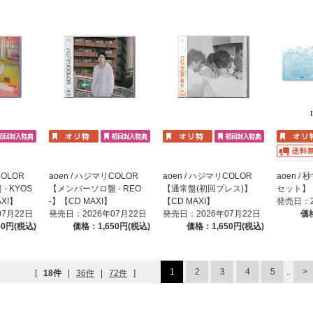
COLOR
aoen / ハジマリCOLOR
aoen / ハジマリCOLOR
aoen 
 KYOS
【メンバーソロ盤 - REO
【通常盤(初回プレス)】
セット】【
AXI】
-】【CD MAXI】
【CD MAXI】
発売日：2
07月22日
発売日：2026年07月22日
発売日：2026年07月22日
価格
50円(税込)
価格：1,650円(税込)
価格：1,650円(税込)
1
2
3
4
5
..
[
18件
|
36件
|
72件
]