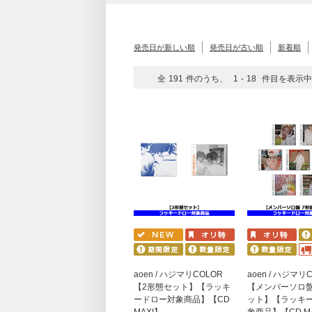
発売日が新しい順
発売日が古い順
新着順
全
191
件のうち、
1
-
18
件目を表示中
aoen / ハジマリCOLOR
aoen / ハジマリ
【2形態セット】【ラッキ
【メンバーソロ盤
ードロー対象商品】【CD
ット】【ラッキ
MAXI】
象商品】【CD M