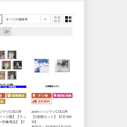
すべての価格帯
 ハジマリCOLOR
aoen / ハジマリCOLOR
ーソロ盤】【ラッ
【2形態セット】【CD MA
ー対象商品】【C
XI】
】
発売日：2026年07月22日