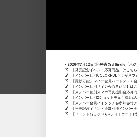
＜2026年7月22日(水)発売 3rd Single『
【発売記念イベント応募商品】はこち
【メンバー個別COLORFULらくがき
【撮影可能メンバー全員ハートタッチ
【メンバー個別サイン会応募商品】は
【メンバー個別スマホ写真撮影会応募
【メンバー個別2ショットチェキ撮影&
【メンバー全員ハイタッチ会参加券付
【発売記念イベント撮影可能メンバー
【ユニットおしゃべり&フォトカードお