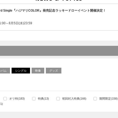
rd Single『ハジマリCOLOR』発売記念ラッキードローイベント開催決定！
:00～8月5日(水)23:59
ルバム
シングル
映像
グッズ
オリ特(183)
特典(13)
初回封入特典(166)
期間限定(158)
1)