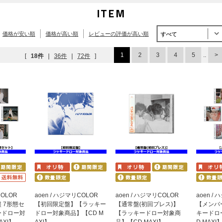
ITEM
価格が安い順
価格が高い順
レビューの評価が高い順
すべて
1
2
3
4
5
..
[
18件
|
36件
|
72件
]
COLOR
aoen / ハジマリCOLOR
aoen / ハジマリCOLOR
aoen /
 7形態セ
【初回限定盤】【ラッキー
【通常盤(初回プレス)】
【メンバ
ードロー対
ドロー対象商品】【CD M
【ラッキードロー対象商
キードロ
AXI】
AXI】
品】【CD MAXI】
D MAXI