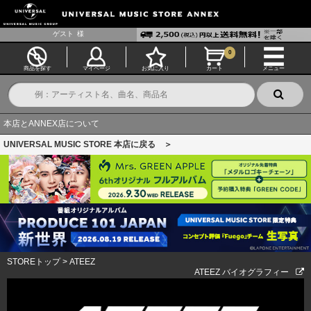
ゲスト
様
0
商品を探す
マイページ
お気に入り
カート
メニュー
本店とANNEX店について
UNIVERSAL MUSIC STORE 本店に戻る ＞
STOREトップ
>
ATEEZ
ATEEZ バイオグラフィー