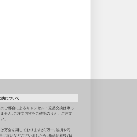
交換について
様のご都合によるキャンセル・返品交換は承っ
りません｡ご注文内容をご確認のうえ、ご注文
さい。
には万全を期しておりますが､万一､破損や汚
届け違いなどございましたら､商品到着後7日