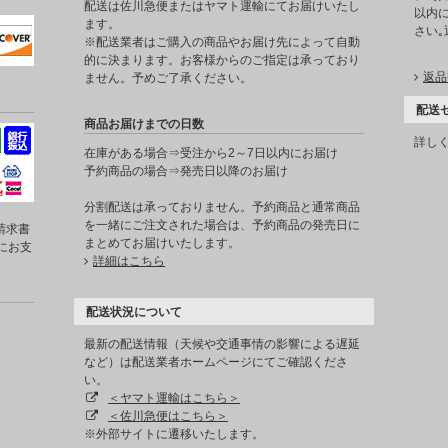
。
配送は佐川急便またはヤマト運輸にてお届けいたし
以内に
ます。
さい
※配送業者はご購入の商品やお届け先によって自動
的に決まります。お客様からのご指定は承っており
返品
ません。予めご了承ください。
配送
商品お届けまでの日数
詳し
在庫がある場合⇒受注から2～7日以内にお届け
予約商品の場合⇒発売日以降のお届け
分割配送は承っておりません。予約商品と通常商品
を一緒にご注文された場合は、予約商品の発売日に
請求書
まとめてお届けいたします。
にお支
詳細はこちら
配送状況について
最新の配送情報（天候や交通事情の影響による遅延
など）は配送業者ホームページにてご確認くださ
い。
＜ヤマト運輸はこちら＞
＜佐川急便はこちら＞
※外部サイトに遷移いたします。