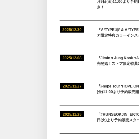
月9日(金)11:00よ
き！
2025/12/30
『V ‘TYPE 非’ & V ‘
ア限定特典カラーインス
2025/12/08
『Jimin x Jung Kook
売開始！ストア限定特典2
2025/11/27
『j-hope Tour ‘HOPE 
(金)11:00より予約
2025/11/25
「#RUNSEOKJIN_EP.T
日(火)より予約販売スタ