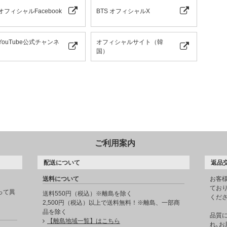
 オフィシャルFacebook
BTS オフィシャルX
 YouTube公式チャンネ
オフィシャルサイト（韓
国）
ご利用案内
配送について
返品
送料について
お客
てお
って異
送料550円（税込）※離島を除く
くだ
2,500円（税込）以上で送料無料！※離島、一部商
品を除く
品質
【離島地域一覧】はこちら
れ､お