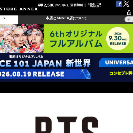
る ＞
本店とANNEX店について