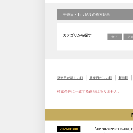
発売日 × TinyTAN の検索結果
カテゴリから探す
全て
ア
発売日が新しい順
発売日が古い順
新着順
検索条件に一致する商品はありません。
2026/01/08
『Jin '#RUNSEOKJIN_E