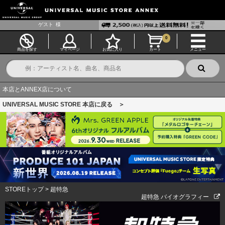
ゲスト
様
0
商品を探す
マイページ
お気に入り
カート
メニュー
本店とANNEX店について
UNIVERSAL MUSIC STORE 本店に戻る ＞
STOREトップ
>
超特急
超特急 バイオグラフィー