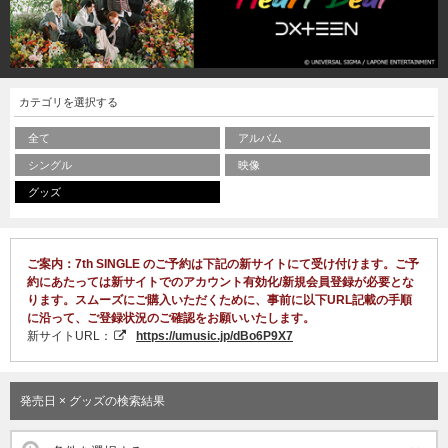
カテゴリを選択する
全て
アルバム
シングル
映像
グッズ
ご案内：7th SINGLE のご予約は下記の新サイトにて受け付けます。ご予
約にあたっては新サイトでのアカウント有効化/新規会員登録が必要とな
ります。スムーズにご購入いただくために、事前に以下URL記載の手順
に沿って、ご登録状況のご確認をお願いいたします。
新サイトURL：
https://umusic.jp/dBo6P9X7
発売日 × グッズの検索結果