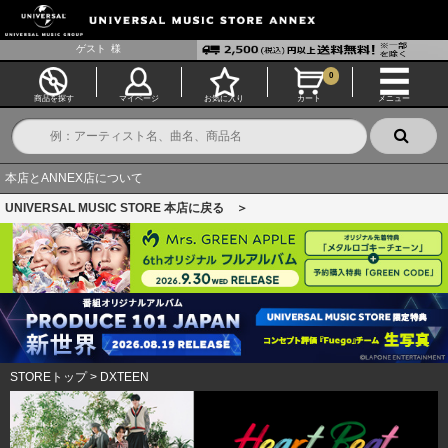
ゲスト
様
0
商品を探す
マイページ
お気に入り
カート
メニュー
本店とANNEX店について
UNIVERSAL MUSIC STORE 本店に戻る ＞
STOREトップ
>
DXTEEN