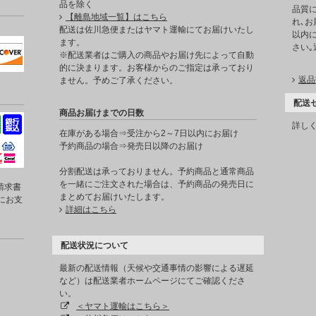
品を除く
品質
【離島地域一覧】はこちら
れ､お
。
配送は佐川急便またはヤマト運輸にてお届けいたし
以内に
ます。
さい
※配送業者はご購入の商品やお届け先によって自動
的に決まります。お客様からのご指定は承っており
返品
ません。予めご了承ください。
配送
商品お届けまでの日数
詳し
在庫がある場合⇒受注から2～7日以内にお届け
予約商品の場合⇒発売日以降のお届け
分割配送は承っておりません。予約商品と通常商品
を一緒にご注文された場合は、予約商品の発売日に
請求書
まとめてお届けいたします。
にお支
詳細はこちら
配送状況について
最新の配送情報（天候や交通事情の影響による遅延
など）は配送業者ホームページにてご確認くださ
い。
＜ヤマト運輸はこちら＞