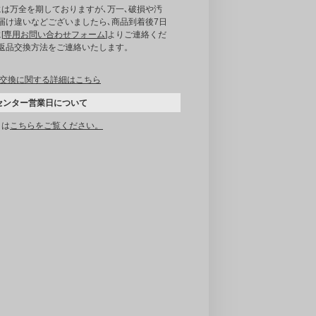
には万全を期しておりますが､万一､破損や汚
届け違いなどございましたら､商品到着後7日
[
専用お問い合わせフォーム
]よりご連絡くだ
｡返品交換方法をご連絡いたします。
交換に関する詳細はこちら
センター営業日について
くは
こちらをご覧ください。