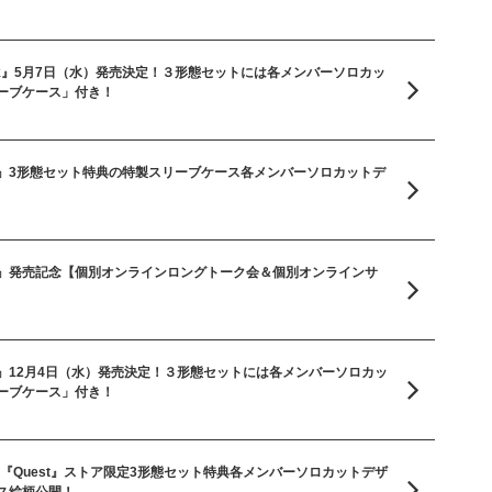
ck-Tack』5月7日（水）発売決定！３形態セットには各メンバーソロカッ
ーブケース」付き！
vel Up』3形態セット特典の特製スリーブケース各メンバーソロカットデ
vel Up』発売記念【個別オンラインロングトーク会＆個別オンラインサ
vel Up』12月4日（水）発売決定！３形態セットには各メンバーソロカッ
ーブケース」付き！
UM 『Quest』ストア限定3形態セット特典各メンバーソロカットデザ