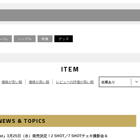
ルバム
シングル
映像
グッズ
ITEM
価格が安い順
価格が高い順
レビューの評価が高い順
在庫あり
NEWS & TOPICS
 Beat』3月25日（水）発売決定！2 SHOT／7 SHOTチェキ撮影会＆