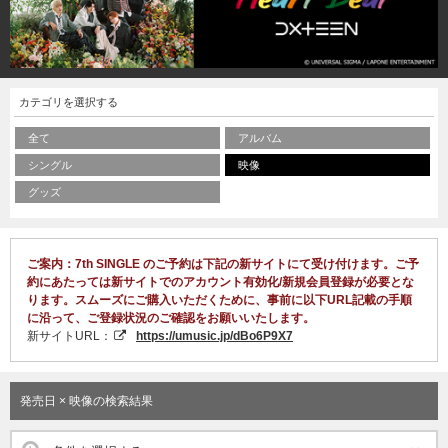
カテゴリを選択する
全て
アルバム
シングル
映像
グッズ
ご案内：7th SINGLE のご予約は下記の新サイトにて受け付けます。ご予
約にあたっては新サイトでのアカウント有効化/新規会員登録が必要とな
ります。スムーズにご購入いただくために、事前に以下URL記載の手順
に沿って、ご登録状況のご確認をお願いいたします。
新サイトURL：
https://umusic.jp/dBo6P9X7
発売日 × 映像の検索結果