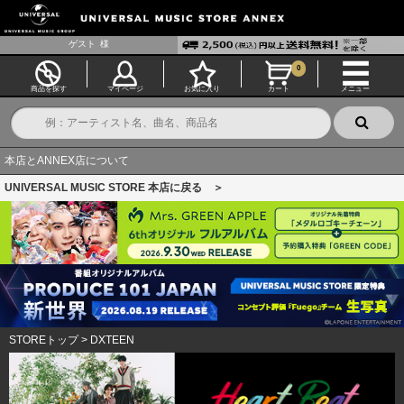
ゲスト
様
0
商品を探す
マイページ
お気に入り
カート
メニュー
本店とANNEX店について
UNIVERSAL MUSIC STORE 本店に戻る ＞
STOREトップ
>
DXTEEN