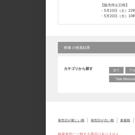
【販売停止日程】
・5月10日（土）2
・5月20日（火）1
映像 の検索結果
カテゴリから探す
全て
ア
『hide Memo
発売日が新しい順
発売日が古い順
新着順
検索条件に一致する商品はありません。