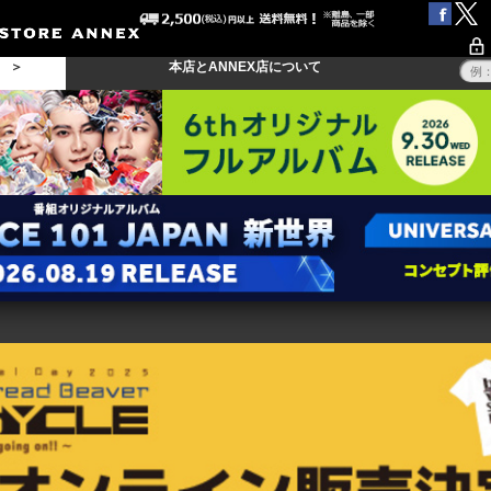
る ＞
本店とANNEX店について