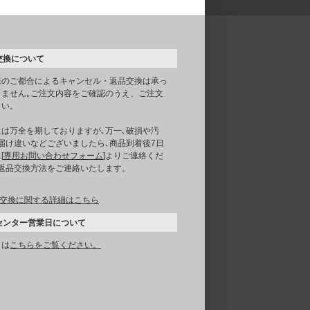
交換について
様のご都合によるキャンセル・返品交換は承っ
りません｡ご注文内容をご確認のうえ、ご注文
さい。
には万全を期しておりますが､万一､破損や汚
届け違いなどございましたら､商品到着後7日
[
専用お問い合わせフォーム
]よりご連絡くだ
｡返品交換方法をご連絡いたします。
交換に関する詳細はこちら
センター営業日について
くは
こちらをご覧ください。