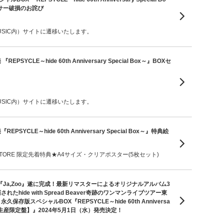
サー破損のお詫び
 MUSIC内）サイトに遷移いたします。
EPSYCLE～hide 60th Anniversary Special Box～』BOXセ
 MUSIC内）サイトに遷移いたします。
PSYCLE～hide 60th Anniversary Special Box～』特典絵
IC STORE 限定先着特典★A4サイズ・クリアポスター(5枚セット)
バム『Ja,Zoo』遂に完成！最新リマスターによるオリジナルアルバム3
たhide with Spread Beaver奇跡のワンマンライブツアー東
永久保存版スペシャルBOX『REPSYCLE～hide 60th Anniversa
～【初回生産限定盤】』2024年5月1日（水）発売決定！