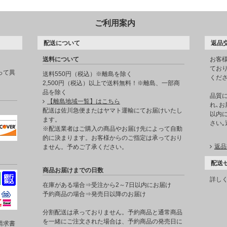
ご利用案内
配送について
返品
送料について
お客
てお
って異
送料550円（税込）※離島を除く
くだ
2,500円（税込）以上で送料無料！※離島、一部商
品を除く
品質
【離島地域一覧】はこちら
れ､お
。
配送は佐川急便またはヤマト運輸にてお届けいたし
以内に
ます。
さい
※配送業者はご購入の商品やお届け先によって自動
的に決まります。お客様からのご指定は承っており
返品
ません。予めご了承ください。
配送
商品お届けまでの日数
詳し
在庫がある場合⇒受注から2～7日以内にお届け
予約商品の場合⇒発売日以降のお届け
分割配送は承っておりません。予約商品と通常商品
を一緒にご注文された場合は、予約商品の発売日に
請求書