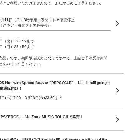
間はご利用いただけませんので、あらかじめご了承ください。
～5月11日（日）8時予定：夜間ストア販売停止
～16時予定：昼間ストア販売停止
0日（火）23：59まで
5日（日）23：59まで
商品」です。期間限定販売となりますので、上記ご予約受付期間
せんのでご注意ください。
5 hide with Spread Beaver "REPSYCLE" ～Life is still going o
事前通販開始！
(木)17:00～3月28日(金)23:59まで
『PSYENCE』『Ja,Zoo』MUSIC TOUCHで発売！
BOX 『REPSYCLE〜hide 60th Anniversary Special Bo