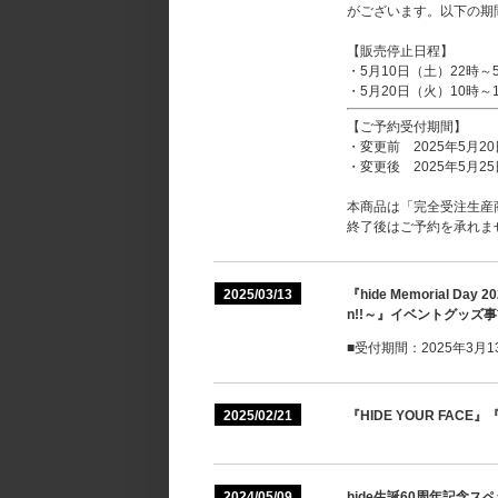
がございます。以下の期
【販売停止日程】
・5月10日（土）22時
・5月20日（火）10時
【ご予約受付期間】
・変更前 2025年5月2
・変更後 2025年5月2
本商品は「完全受注生産
終了後はご予約を承れま
2025/03/13
『hide Memorial Day 202
n!!～』イベントグッズ
■受付期間：2025年3月13日
2025/02/21
『HIDE YOUR FACE』
2024/05/09
hide生誕60周年記念スペシャル