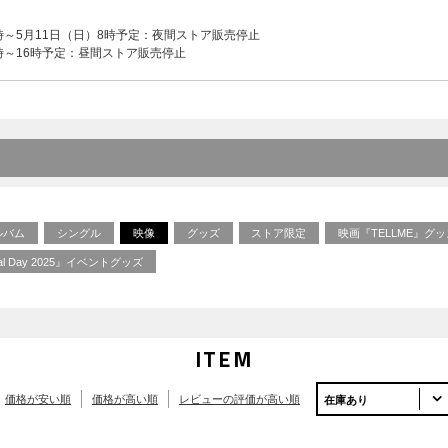
2時～5月11日（日）8時予定：夜間ストア販売停止
0時～16時予定：昼間ストア販売停止
ルバム
シングル
映像
グッズ
ストア限定
映画『TELLME』グ
rial Day 2025』イベントグッズ
ITEM
価格が安い順
価格が高い順
レビューの評価が高い順
在庫あり