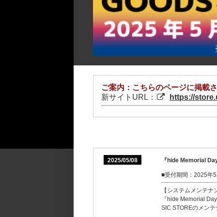
ご案内：こちらのページに掲載さ
新サイトURL：
https://store
2025/05/08
『hide Memorial D
■受付期間：2025年5月
【システムメンテナ
『hide Memorial D
SIC STOREの