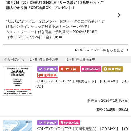
10月7日（水）DEBUT SINGLEリリース決定！3形態セットご
購入でオリ特「CD収納BOX」プレゼント！
“KO1KEYZ”デビュー記念メンバー個別トーク会にご応募いただ
けるオンラインショップ対象予約キャンペーン開催！
※エントリーコード付き商品ご予約期間：2026年6月18日
（木）12:00～7月24日（金）10:00
NEWS & TOPICSをもっと見る
全
8
件のうち、
1
-
8
件目を表示中
1
-
8
件目を表示中
KO1KEYZ / KO1KEYZ【3形態セット】【CD MAXI】【+D
VD】
発売日：2026年10月07日
価格：5,200円(税込)
KO1KEYZ / KO1KEYZ【初回限定盤A】【CD MAXI】【+D