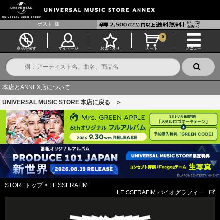
ゲスト
様
0
商品を探す
マイページ
お気に入り
カート
メニュー
本店とANNEX店について
UNIVERSAL MUSIC STORE 本店に戻る ＞
STOREトップ
>
LE SSERAFIM
LE SSERAFIM バイオグラフィー