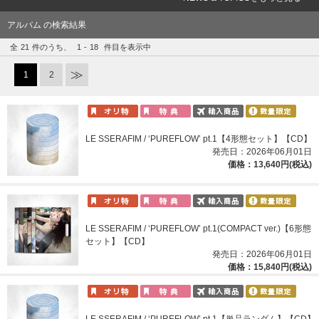
アルバム の検索結果
全
21
件のうち、
1
-
18
件目を表示中
1
2
LE SSERAFIM / ‘PUREFLOW’ pt.1【4形態セット】【CD】
発売日：2026年06月01日
価格：13,640円(税込)
LE SSERAFIM / ‘PUREFLOW’ pt.1(COMPACT ver.)【6形態
セット】【CD】
発売日：2026年06月01日
価格：15,840円(税込)
LE SSERAFIM / ‘PUREFLOW’ pt.1【単品ランダム】【CD】