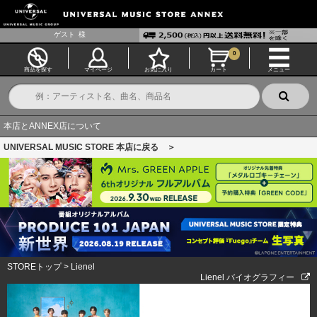
ゲスト
様
0
商品を探す
マイページ
お気に入り
カート
メニュー
本店とANNEX店について
UNIVERSAL MUSIC STORE 本店に戻る ＞
STOREトップ
>
Lienel
Lienel バイオグラフィー