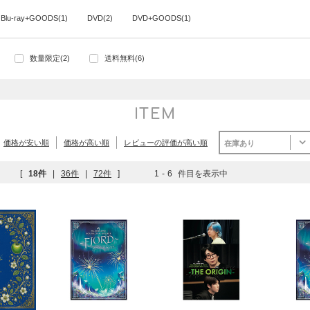
Blu-ray+GOODS(1)
DVD(2)
DVD+GOODS(1)
数量限定(2)
送料無料(6)
ITEM
価格が安い順
価格が高い順
レビューの評価が高い順
在庫あり
[
18件
|
36件
|
72件
]
1
-
6
件目を表示中