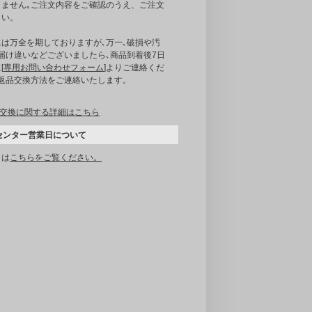
りません｡ご注文内容をご確認のうえ、ご注文
さい。
には万全を期しておりますが､万一､破損や汚
届け違いなどございましたら､商品到着後7日
[
専用お問い合わせフォーム
]よりご連絡くだ
｡返品交換方法をご連絡いたします。
交換に関する詳細はこちら
センター営業日について
くは
こちらをご覧ください。