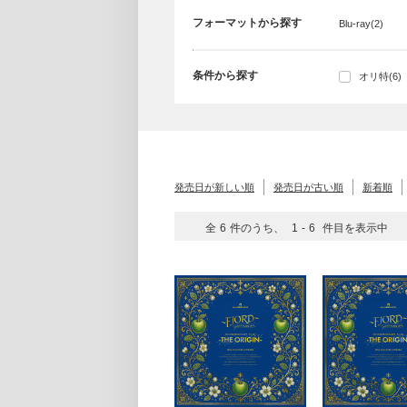
フォーマットから探す
Blu-ray(2)
条件から探す
オリ特(6)
発売日が新しい順
発売日が古い順
新着順
全
6
件のうち、
1
-
6
件目を表示中