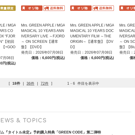
LE / MGA
Mrs. GREEN APPLE / MGA
Mrs. GREEN APPLE / MGA
Mrs. GR
EARS CO
MAGICAL 10 YEARS ANN
MAGICAL 10 YEARS DOC
MAGICAL
OX “FJOR
IVERSARY LIVE ～FJORD
UMENTARY FILM ～THE
IVERSAR
GIN”【初回
～ ON SCREEN【通常
ORIGIN～【通常盤】【DV
～ ON 
【+GOO
盤】【DVD】
D】
盤】【Blu
発売日：2026年07月08日
発売日：2026年07月08日
発売日：2
07月08日
価格：6,600円(税込)
価格：6,600円(税込)
価格
00円(税込)
[
18件
|
36件
|
72件
]
1
-
6
件目を表示中
EWS & TOPICS
バム『タイトル未定』予約購入特典「GREEN CODE」第二弾特