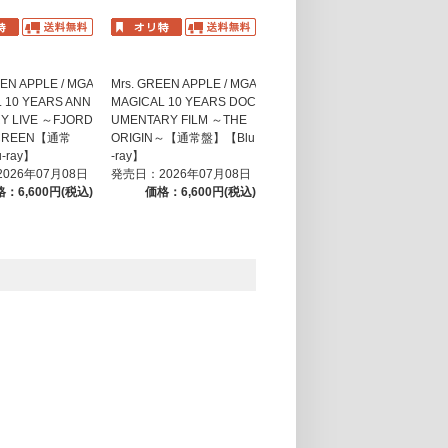
EEN APPLE / MGA
Mrs. GREEN APPLE / MGA
 10 YEARS ANN
MAGICAL 10 YEARS DOC
Y LIVE ～FJORD
UMENTARY FILM ～THE
SCREEN【通常
ORIGIN～【通常盤】【Blu
-ray】
-ray】
026年07月08日
発売日：2026年07月08日
：6,600円(税込)
価格：6,600円(税込)