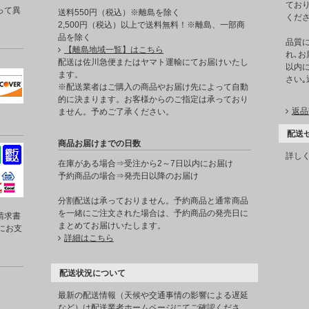
てお
って異
送料550円（税込）※離島を除く
くだ
2,500円（税込）以上で送料無料！※離島、一部商
品を除く
品質
【離島地域一覧】はこちら
れ､お
。
配送は佐川急便またはヤマト運輸にてお届けいたし
以内に
ます。
さい
※配送業者はご購入の商品やお届け先によって自動
的に決まります。お客様からのご指定は承っており
返品
ません。予めご了承ください。
配送
商品お届けまでの日数
詳し
在庫がある場合⇒受注から2～7日以内にお届け
予約商品の場合⇒発売日以降のお届け
分割配送は承っておりません。予約商品と通常商品
を一緒にご注文された場合は、予約商品の発売日に
請求書
まとめてお届けいたします。
にお支
詳細はこちら
配送状況について
最新の配送情報（天候や交通事情の影響による遅延
など）は配送業者ホームページにてご確認くださ