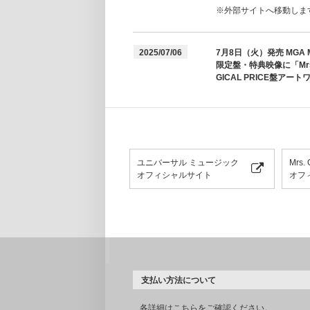
※外部サイトへ移動しま
2025/07/06
7月8日（火）発売 MGA 
限定盤・特典映像に「Mrs
GICAL PRICE盤アー
ユニバーサル ミュージック
Mrs.
オフィシャルサイト
オフ
支払い方法について
各詳細は
こちらをご確認ください。