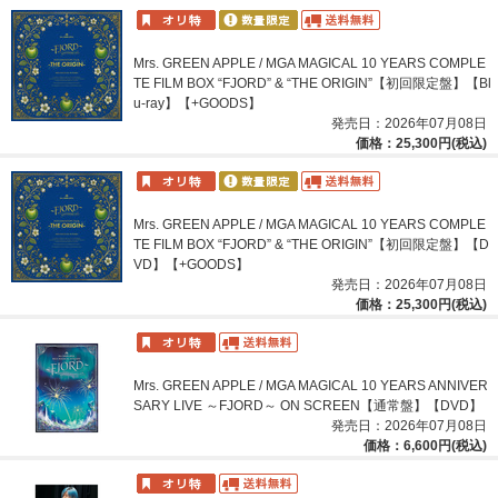
Mrs. GREEN APPLE / MGA MAGICAL 10 YEARS COMPLE
TE FILM BOX “FJORD” & “THE ORIGIN”【初回限定盤】【Bl
u-ray】【+GOODS】
発売日：2026年07月08日
価格：25,300円(税込)
Mrs. GREEN APPLE / MGA MAGICAL 10 YEARS COMPLE
TE FILM BOX “FJORD” & “THE ORIGIN”【初回限定盤】【D
VD】【+GOODS】
発売日：2026年07月08日
価格：25,300円(税込)
Mrs. GREEN APPLE / MGA MAGICAL 10 YEARS ANNIVER
SARY LIVE ～FJORD～ ON SCREEN【通常盤】【DVD】
発売日：2026年07月08日
価格：6,600円(税込)