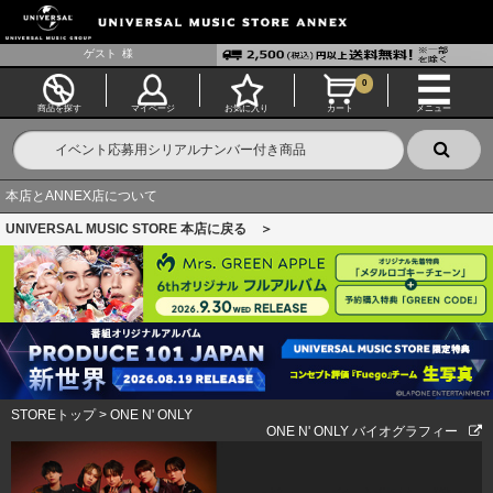
ゲスト
様
0
商品を探す
マイページ
お気に入り
カート
メニュー
本店とANNEX店について
UNIVERSAL MUSIC STORE 本店に戻る ＞
STOREトップ
>
ONE N' ONLY
ONE N' ONLY バイオグラフィー