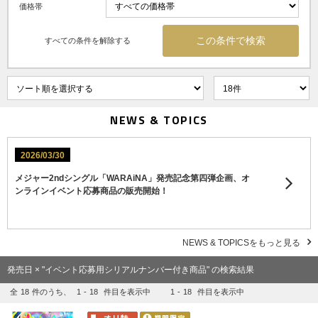
価格帯
すべての条件を解除する
NEWS & TOPICS
2026/03/30
メジャー2ndシングル「WARAiNA」発売記念第四弾企画、オ
ンラインイベント応募商品の販売開始！
NEWS & TOPICSをもっと見る
発売日 × "イベント応募用シリアルナンバー付き商品" の検索結果
全
18
件のうち、
1
-
18
件目を表示中
1
-
18
件目を表示中