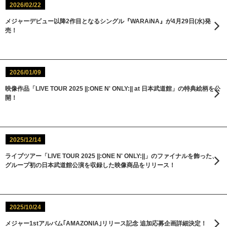
2026/02/22
メジャーデビュー以降2作目となるシングル『WARAiNA』が4月29日(水)発
売！
2026/01/09
映像作品「LIVE TOUR 2025 ||:ONE N' ONLY:|| at 日本武道館」の特典絵柄を公
開！
2025/12/14
ライブツアー「LIVE TOUR 2025 ||:ONE N' ONLY:||」のファイナルを飾った、
グループ初の日本武道館公演を収録した映像商品をリリース！
2025/10/24
メジャー1stアルバム｢AMAZONIA｣リリース記念 追加応募企画詳細決定！