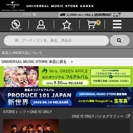
ゲスト
様
0
商品を探す
マイページ
お気に入り
カート
メニュー
本店とANNEX店について
UNIVERSAL MUSIC STORE 本店に戻る ＞
STOREトップ
>
ONE N' ONLY
ONE N' ONLY バイオグラフィー