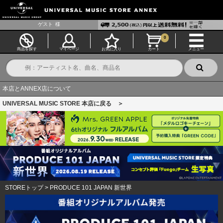
ゲスト
様
0
商品を探す
マイページ
お気に入り
カート
メニュー
本店とANNEX店について
UNIVERSAL MUSIC STORE 本店に戻る ＞
STOREトップ
>
PRODUCE 101 JAPAN 新世界